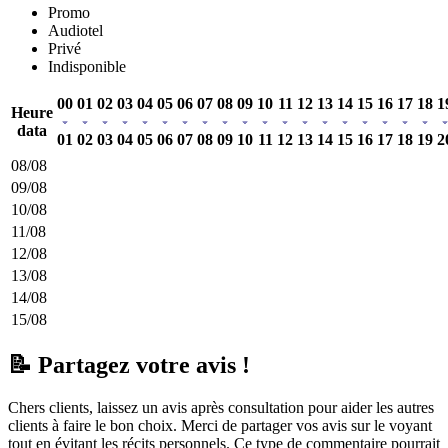
Promo
Audiotel
Privé
Indisponible
00
01
02
03
04
05
06
07
08
09
10
11
12
13
14
15
16
17
18
1
Heure
data
01
02
03
04
05
06
07
08
09
10
11
12
13
14
15
16
17
18
19
2
08/08
09/08
10/08
11/08
12/08
13/08
14/08
15/08
📝 Partagez votre avis !
Chers clients, laissez un avis après consultation pour aider les autres
clients à faire le bon choix. Merci de partager vos avis sur le voyant
tout en évitant les récits personnels. Ce type de commentaire pourrait