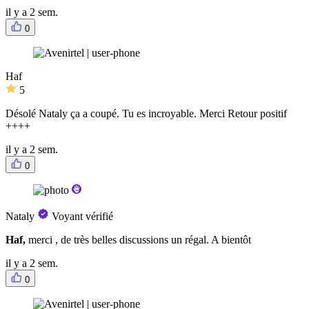
il y a 2 sem.
0
Haf
5
Désolé Nataly ça a coupé. Tu es incroyable. Merci Retour positif
++++
il y a 2 sem.
0
Nataly
Voyant vérifié
Haf,
merci , de très belles discussions un régal. A bientôt
il y a 2 sem.
0