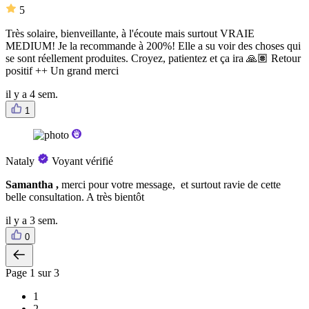
5
Très solaire, bienveillante, à l'écoute mais surtout VRAIE
MEDIUM! Je la recommande à 200%! Elle a su voir des choses qui
se sont réellement produites. Croyez, patientez et ça ira 🙏🏽 Retour
positif ++ Un grand merci
il y a 4 sem.
1
Nataly
Voyant vérifié
Samantha ,
merci pour votre message, et surtout ravie de cette
belle consultation. A très bientôt
il y a 3 sem.
0
Page
1
sur 3
1
2