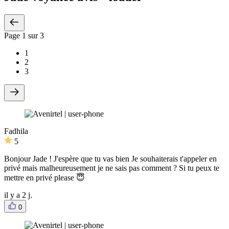
Page
1
sur 3
1
2
3
Fadhila
5
Bonjour Jade ! J'espère que tu vas bien Je souhaiterais t'appeler en
privé mais malheureusement je ne sais pas comment ? Si tu peux te
mettre en privé please 😇
il y a 2 j.
0