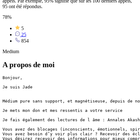
appels. Par exemple, 95% signifie que sur les 100 derniers appels,
95 ont été répondus.
78%
5
25
854
Medium
A propos de moi
Bonjour,

Je suis Jade

Médium pure sans support, et magnétiseuse, depuis de no
Je mets mon don et mes ressentis a votre service

Je fais également des lectures de l âme : Annales Akash
Vous avez des blocages (inconscients, émotionnels, spir
Vous avez besoin d’y voir plus clair ? Recevoir des écl
Vous désirez recevoir des informations pour mieux compr