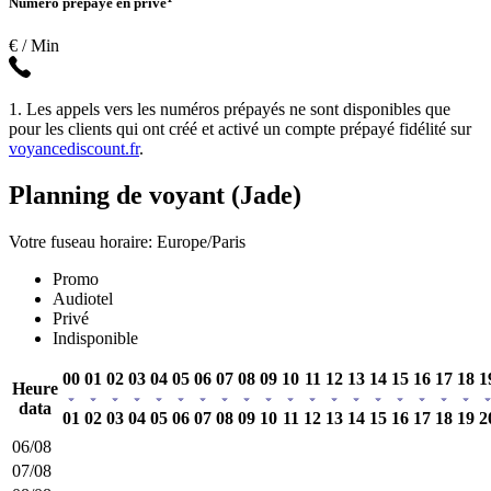
Numéro prépayé en privé
€ / Min
1. Les appels vers les numéros prépayés ne sont disponibles que
pour les clients qui ont créé et activé un compte prépayé fidélité sur
voyancediscount.fr
.
Planning de voyant (Jade)
Votre fuseau horaire: Europe/Paris
Promo
Audiotel
Privé
Indisponible
00
01
02
03
04
05
06
07
08
09
10
11
12
13
14
15
16
17
18
1
Heure
data
01
02
03
04
05
06
07
08
09
10
11
12
13
14
15
16
17
18
19
2
06/08
07/08