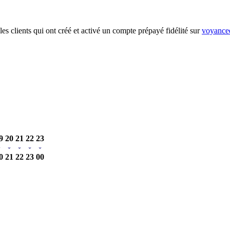
es clients qui ont créé et activé un compte prépayé fidélité sur
voyanced
9
20
21
22
23
0
21
22
23
00