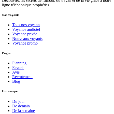
Découvrez les secrets de l'amour, du travail et de la vie grâce à notre
ligne téléphonique prophéties.
Nos voyants
Tous nos voyants
Voyance audiotel
Voyance privée
Nouveaux voyants
Voyance promo
Pages
Planning
Favoris
Avis
Recrutement
Blog
Horoscope
Du jour
De demain
De la semaine