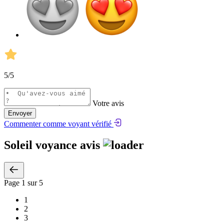
5
/5
Votre avis
Envoyer
Commenter comme voyant vérifié
Soleil voyance avis
Page
1
sur 5
1
2
3