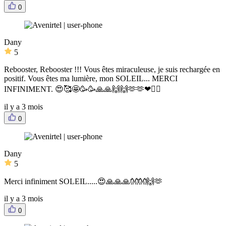
0
Dany
5
Rebooster, Rebooster !!! Vous êtes miraculeuse, je suis rechargée en
positif. Vous êtes ma lumière, mon SOLEIL... MERCI
INFINIMENT. 😍🥰🤩🥳🥳🙏🙏🙌🙌🫶🫶❤❤️‍🔥
il y a 3 mois
0
Dany
5
Merci infiniment SOLEIL.....😍🙏🙏🙏👐👐🙌🫶
il y a 3 mois
0