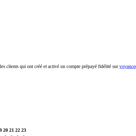
es clients qui ont créé et activé un compte prépayé fidélité sur
voyanced
9
20
21
22
23