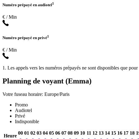
1
Numéro prépayé en audiotel
€ / Min
1
Numéro prépayé en privé
€ / Min
1. Les appels vers les numéros prépayés ne sont disponibles que pour l
Planning de voyant (Emma)
Votre fuseau horaire: Europe/Paris
Promo
Audiotel
Privé
Indisponible
00
01
02
03
04
05
06
07
08
09
10
11
12
13
14
15
16
17
18
1
Heure