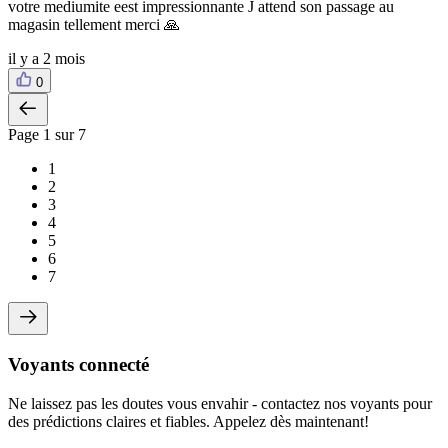
votre mediumite eest impressionnante J attend son passage au
magasin tellement merci 🙏
il y a 2 mois
0
Page
1
sur 7
1
2
3
4
5
6
7
Voyants connecté
Ne laissez pas les doutes vous envahir - contactez nos voyants pour
des prédictions claires et fiables. Appelez dès maintenant!