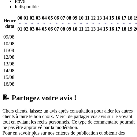
Privé
Indisponible
00
01
02
03
04
05
06
07
08
09
10
11
12
13
14
15
16
17
18
1
Heure
data
01
02
03
04
05
06
07
08
09
10
11
12
13
14
15
16
17
18
19
2
09/08
10/08
11/08
12/08
13/08
14/08
15/08
16/08
📝 Partagez votre avis !
Chers clients, laissez un avis après consultation pour aider les autres
clients à faire le bon choix. Merci de partager vos avis sur le voyant
tout en évitant les récits personnels. Ce type de commentaire pourrait
ne pas être approuvé par la modération.
Pour en savoir plus sur nos critères de publication et obtenir des