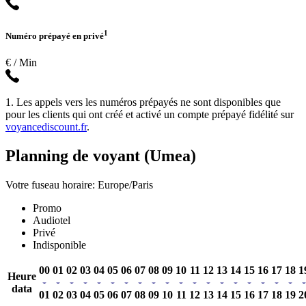
1
Numéro prépayé en privé
€ / Min
1. Les appels vers les numéros prépayés ne sont disponibles que
pour les clients qui ont créé et activé un compte prépayé fidélité sur
voyancediscount.fr
.
Planning de voyant (Umea)
Votre fuseau horaire: Europe/Paris
Promo
Audiotel
Privé
Indisponible
00
01
02
03
04
05
06
07
08
09
10
11
12
13
14
15
16
17
18
1
Heure
data
01
02
03
04
05
06
07
08
09
10
11
12
13
14
15
16
17
18
19
2