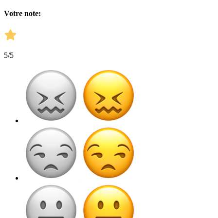
Votre note:
5
/5