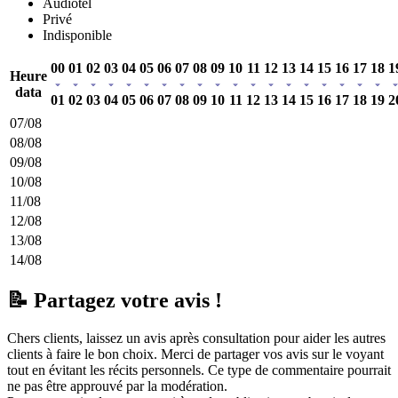
Audiotel
Privé
Indisponible
00
01
02
03
04
05
06
07
08
09
10
11
12
13
14
15
16
17
18
1
Heure
data
01
02
03
04
05
06
07
08
09
10
11
12
13
14
15
16
17
18
19
2
07/08
08/08
09/08
10/08
11/08
12/08
13/08
14/08
📝 Partagez votre avis !
Chers clients, laissez un avis après consultation pour aider les autres
clients à faire le bon choix. Merci de partager vos avis sur le voyant
tout en évitant les récits personnels. Ce type de commentaire pourrait
ne pas être approuvé par la modération.