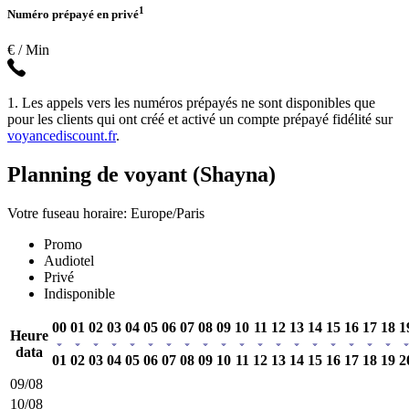
1
Numéro prépayé en privé
€ / Min
1. Les appels vers les numéros prépayés ne sont disponibles que
pour les clients qui ont créé et activé un compte prépayé fidélité sur
voyancediscount.fr
.
Planning de voyant (Shayna)
Votre fuseau horaire: Europe/Paris
Promo
Audiotel
Privé
Indisponible
00
01
02
03
04
05
06
07
08
09
10
11
12
13
14
15
16
17
18
1
Heure
data
01
02
03
04
05
06
07
08
09
10
11
12
13
14
15
16
17
18
19
2
09/08
10/08