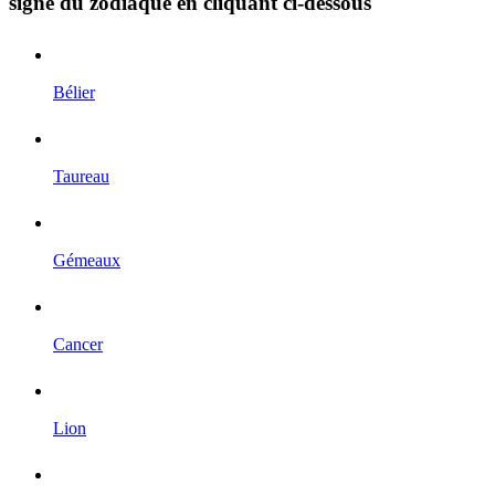
signe du zodiaque en cliquant ci-dessous
Bélier
Taureau
Gémeaux
Cancer
Lion