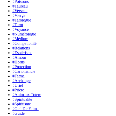
#Poissons
#Taureau
#Verseau
#Vierge
#Tarologue
#Tarot
#Voyance
#Numérologie
#Médium
#Compatibilité
#Relations
#Esotérisme
#Amour
#Horus
#Protection
#Cartomancie
#Fatma
#Archange
#Uriel
#Prière
#Animaux Totem
#Spiritualité
#Spiritisme
#Oeil De Fatma
#Guide