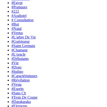
#Egypt
#Pratiques
#222
#Audiotel
# Consultation
#But
#Natal
#Vertus
#L'arbre De Vie
#Guérisseur
#Saint Germain
#Chamane
#L'oracle
#Débutants
#Vie
#Dons
#Indigo
#Caractéristiques
#Révélation
#Vesta
#Esprits
#Sans Cb
#Trois De Coupe
#Darakaraka
#Elements