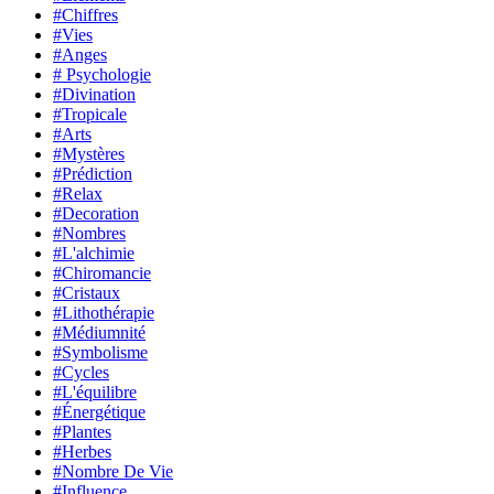
#Chiffres
#Vies
#Anges
# Psychologie
#Divination
#Tropicale
#Arts
#Mystères
#Prédiction
#Relax
#Decoration
#Nombres
#L'alchimie
#Chiromancie
#Cristaux
#Lithothérapie
#Médiumnité
#Symbolisme
#Cycles
#L'équilibre
#Énergétique
#Plantes
#Herbes
#Nombre De Vie
#Influence