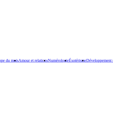
ope du mois
Amour et relations
Numérologie
Ésotérisme
Développement 