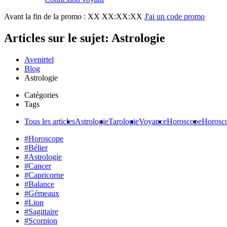
Avant la fin de la promo :
XX XX:XX:XX
J'ai un code promo
Articles sur le sujet: Astrologie
Avenirtel
Blog
Astrologie
Catégories
Tags
Tous les articles
Astrologie
Tarologie
Voyance
Horoscope
Horosc
#Horoscope
#Bélier
#Astrologie
#Cancer
#Capricorne
#Balance
#Gémeaux
#Lion
#Sagittaire
#Scorpion