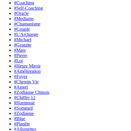
#Coaching
#Self-Coaching
#Oracle
#Mediums
#Chamanisme
#Couple
#L'Archange
#Michael
#Gratuite
#Mars
#Pierre
#Loi
#Heure Miroir
#Amélioration
#Foyer
#Chemin Vie
#Angel
#Zodiaque Chinois
#Chiffre 12
#Harmonie
#Sommeil
#Zodiaque
#Blue
#Planète
#Allumettes