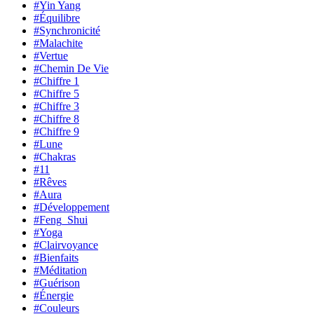
#Yin Yang
#Équilibre
#Synchronicité
#Malachite
#Vertue
#Chemin De Vie
#Chiffre 1
#Chiffre 5
#Chiffre 3
#Chiffre 8
#Chiffre 9
#Lune
#Chakras
#11
#Rêves
#Aura
#Développement
#Feng_Shui
#Yoga
#Clairvoyance
#Bienfaits
#Méditation
#Guérison
#Énergie
#Couleurs