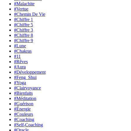
#Malachite
#Vertue
#Chemin De Vie
#Chiffre 1
#Chiffre 5
#Chiffre 3
#Chiffre 8
#Chiffre 9
#Lune
#Chakras
#11
#Rêves
#Aura
#Développement
#Feng_Shui
#Yoga
#Clairvoyance
#Bienfaits
#Méditation
#Guérison
#Énergie
#Couleurs
#Coaching
#Self-Coaching
#Oracle