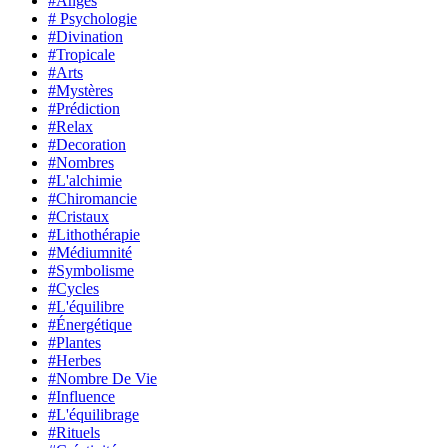
#Anges
# Psychologie
#Divination
#Tropicale
#Arts
#Mystères
#Prédiction
#Relax
#Decoration
#Nombres
#L'alchimie
#Chiromancie
#Cristaux
#Lithothérapie
#Médiumnité
#Symbolisme
#Cycles
#L'équilibre
#Énergétique
#Plantes
#Herbes
#Nombre De Vie
#Influence
#L'équilibrage
#Rituels