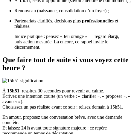
À
15:51
, sens d’opportunité (savoir attendre le bon moment) ;
Renouveau (naissance, consolidation d’un foyer) ;
Partenariats clarifiés, décisions plus
professionnelle
s et
réalistes.
Indice pratique : pensez « feu orange » — regard élargi,
puis action mesurée. Là encore, ce rappel invite le
discernement.
Que faire tout de suite si vous voyez cette
heure ?
À
15h51
, respirez 30 secondes pour revenir au calme.
Écrivez une intention courte (un verbe : « clarifier », « proposer », «
avancer »).
Choisissez un pas réaliste avant ce soir ; relisez demain à 15h51.
En amour, proposez une conversation brève, avec une demande
concrète.
Et laissez
24 h
avant toute signature majeure : ce repère
recommande un temps de décantation.