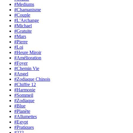
#Mediums
#Chamanisme
#Couple
#L'Archange
#Michael
#Gratuite
#Mars
#Pierre
#Loi
#Heure Miroir
#Amélioration
#Foyer
#Chemin Vie
#Angel
#Zodiaque Chinois
#Chiffre 12
#Harmonie
#Sommeil
#Zodiaque
#Blue
#Planète
#Allumettes
#Egypt
#Pratiques
#222