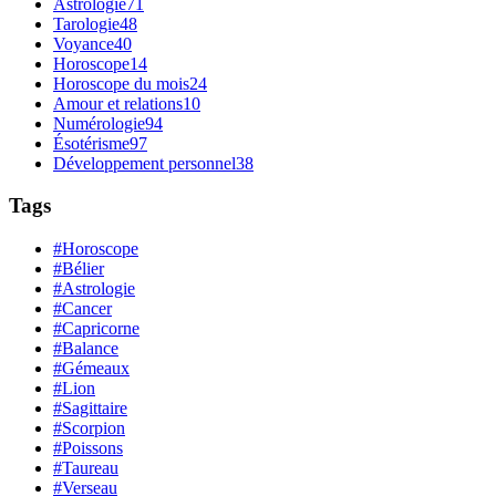
Astrologie
71
Tarologie
48
Voyance
40
Horoscope
14
Horoscope du mois
24
Amour et relations
10
Numérologie
94
Ésotérisme
97
Développement personnel
38
Tags
#Horoscope
#Bélier
#Astrologie
#Cancer
#Capricorne
#Balance
#Gémeaux
#Lion
#Sagittaire
#Scorpion
#Poissons
#Taureau
#Verseau