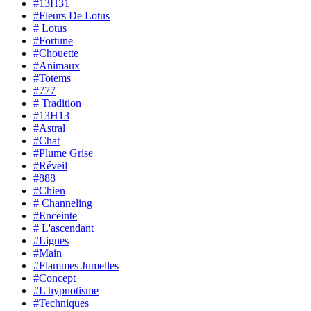
#13H31
#Fleurs De Lotus
# Lotus
#Fortune
#Chouette
#Animaux
#Totems
#777
# Tradition
#13H13
#Astral
#Chat
#Plume Grise
#Réveil
#888
#Chien
# Channeling
#Enceinte
# L'ascendant
#Lignes
#Main
#Flammes Jumelles
#Concept
#L'hypnotisme
#Techniques