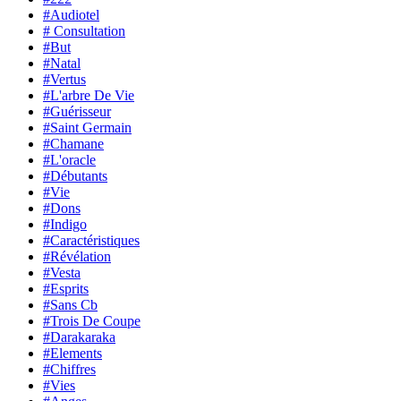
#Audiotel
# Consultation
#But
#Natal
#Vertus
#L'arbre De Vie
#Guérisseur
#Saint Germain
#Chamane
#L'oracle
#Débutants
#Vie
#Dons
#Indigo
#Caractéristiques
#Révélation
#Vesta
#Esprits
#Sans Cb
#Trois De Coupe
#Darakaraka
#Elements
#Chiffres
#Vies