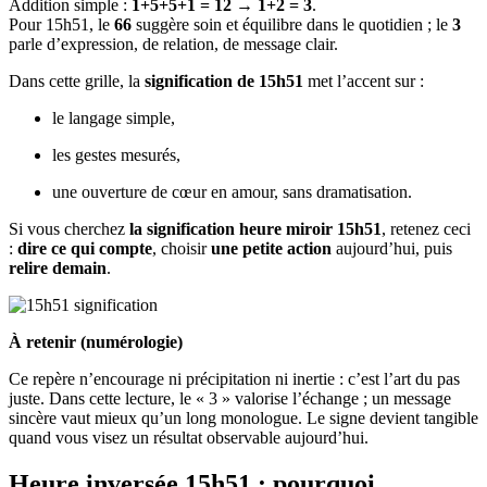
Addition simple :
1+5+5+1 = 12 → 1+2 = 3
.
Pour 15h51, le
66
suggère soin et équilibre dans le quotidien ; le
3
parle d’expression, de relation, de message clair.
Dans cette grille, la
signification de 15h51
met l’accent sur :
le langage simple,
les gestes mesurés,
une ouverture de cœur en amour, sans dramatisation.
Si vous cherchez
la signification heure miroir 15h51
, retenez ceci
:
dire ce qui compte
, choisir
une petite action
aujourd’hui, puis
relire demain
.
À retenir (numérologie)
Ce repère n’encourage ni précipitation ni inertie : c’est l’art du pas
juste. Dans cette lecture, le « 3 » valorise l’échange ; un message
sincère vaut mieux qu’un long monologue. Le signe devient tangible
quand vous visez un résultat observable aujourd’hui.
Heure inversée 15h51 : pourquoi