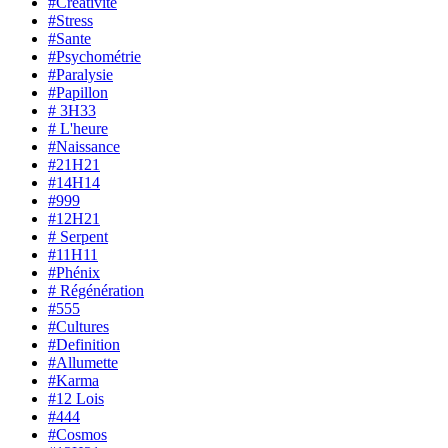
#Créativité
#Stress
#Sante
#Psychométrie
#Paralysie
#Papillon
# 3H33
# L'heure
#Naissance
#21H21
#14H14
#999
#12H21
# Serpent
#11H11
#Phénix
# Régénération
#555
#Cultures
#Definition
#Allumette
#Karma
#12 Lois
#444
#Cosmos