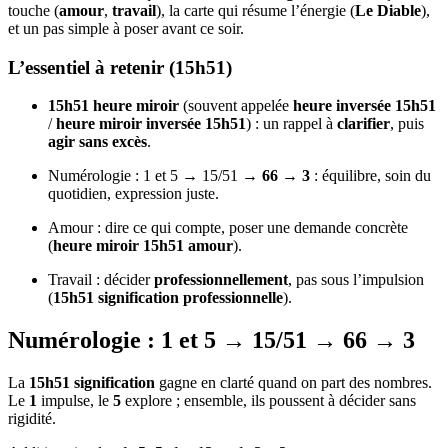
touche (
amour
,
travail
), la carte qui résume l’énergie (
Le Diable
),
et un pas simple à poser avant ce soir.
L’essentiel à retenir (15h51)
15h51 heure miroir
(souvent appelée
heure inversée 15h51
/
heure miroir inversée 15h51
) : un rappel à
clarifier
, puis
agir sans excès
.
Numérologie : 1 et 5 → 15/51 →
66
→
3
: équilibre, soin du
quotidien, expression juste.
Amour : dire ce qui compte, poser une demande concrète
(
heure miroir 15h51 amour
).
Travail : décider
professionnellement
, pas sous l’impulsion
(
15h51 signification professionnelle
).
Numérologie : 1 et 5 → 15/51 → 66 → 3
La
15h51 signification
gagne en clarté quand on part des nombres.
Le
1
impulse, le
5
explore ; ensemble, ils poussent à décider sans
rigidité.