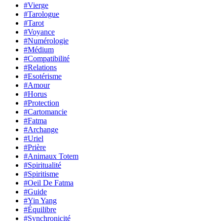
#Vierge
#Tarologue
#Tarot
#Voyance
#Numérologie
#Médium
#Compatibilité
#Relations
#Esotérisme
#Amour
#Horus
#Protection
#Cartomancie
#Fatma
#Archange
#Uriel
#Prière
#Animaux Totem
#Spiritualité
#Spiritisme
#Oeil De Fatma
#Guide
#Yin Yang
#Équilibre
#Synchronicité