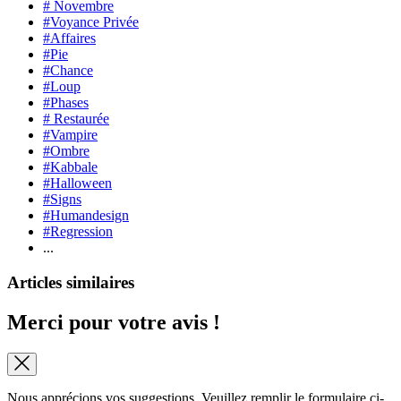
# Novembre
#Voyance Privée
#Affaires
#Pie
#Chance
#Loup
#Phases
# Restaurée
#Vampire
#Ombre
#Kabbale
#Halloween
#Signs
#Humandesign
#Regression
...
Articles similaires
Merci pour votre avis !
Nous apprécions vos suggestions. Veuillez remplir le formulaire ci-