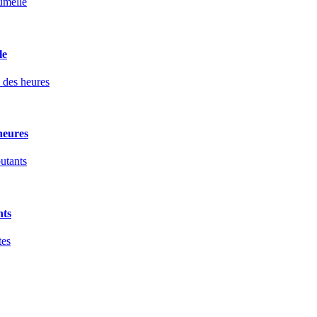
le
heures
nts