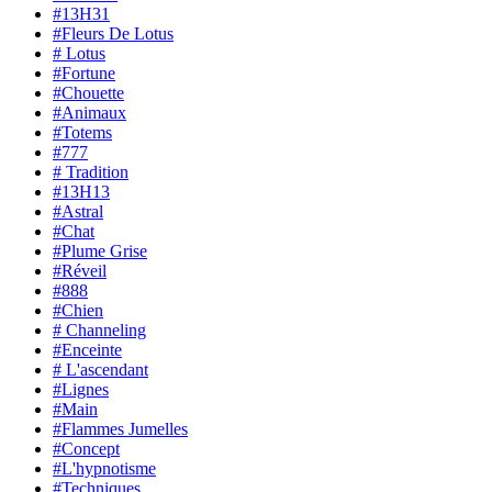
#13H31
#Fleurs De Lotus
# Lotus
#Fortune
#Chouette
#Animaux
#Totems
#777
# Tradition
#13H13
#Astral
#Chat
#Plume Grise
#Réveil
#888
#Chien
# Channeling
#Enceinte
# L'ascendant
#Lignes
#Main
#Flammes Jumelles
#Concept
#L'hypnotisme
#Techniques