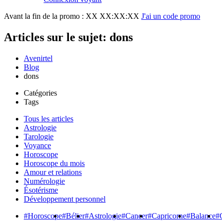
Avant la fin de la promo :
XX XX:XX:XX
J'ai un code promo
Articles sur le sujet: dons
Avenirtel
Blog
dons
Catégories
Tags
Tous les articles
Astrologie
Tarologie
Voyance
Horoscope
Horoscope du mois
Amour et relations
Numérologie
Ésotérisme
Développement personnel
#Horoscope
#Bélier
#Astrologie
#Cancer
#Capricorne
#Balance
#