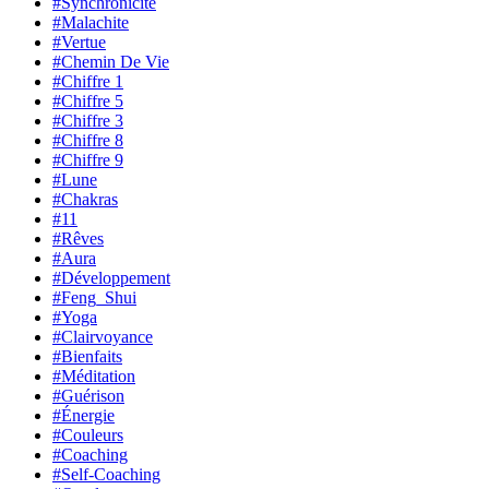
#Synchronicité
#Malachite
#Vertue
#Chemin De Vie
#Chiffre 1
#Chiffre 5
#Chiffre 3
#Chiffre 8
#Chiffre 9
#Lune
#Chakras
#11
#Rêves
#Aura
#Développement
#Feng_Shui
#Yoga
#Clairvoyance
#Bienfaits
#Méditation
#Guérison
#Énergie
#Couleurs
#Coaching
#Self-Coaching