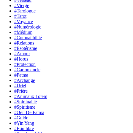
#Verseau
#Vierge
#Tarologue
#Tarot
#Voyance
#Numérologie
#Médium
#Compatibilité
#Relations
#Esotérisme
#Amour
#Horus
#Protection
#Cartomancie
#Fatma
#Archange
#Uriel
#Prière
#Animaux Totem
#Spiritualité
#Spiritisme
#Oeil De Fatma
#Guide
#Yin Yang
#Équilibre