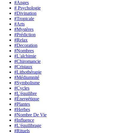
#Anges
# Psychologie
#Divination
#Tropicale
#Arts
#Mystères
#Prédiction
#Relax
#Decoration
#Nombres
#L'alchimie
#Chiromancie
#Cristaux
#Lithothérapie
#Médiumnité
#Symbolisme
#Cycles
#L'équilibre
#Énergétique
#Plantes
#Herbes
#Nombre De Vie
#Influence
#L'équilibrage
#Rituels