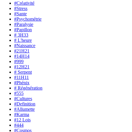
#Créativité
#Stress
#Sante
#Psychométrie
#Paralysie
#Papillon
# 3H33
# L'heure
#Naissance
#21H21
#14H14
#999
#12H21
# Serpent
#11H11
#Phénix
# Régénération
#555
#Cultures
#Definition
#Allumette
#Karma
#12 Lois
#444
#Cosmos