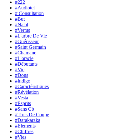
#222
#Audiotel
# Consultation
#But
#Natal
#Vertus
#L'arbre De Vie
#Guérisseur
#Saint Germain
#Chamane
#L'oracle
#Débutants
#Vie
#Dons
#Indigo
#Caractéristiques
#Révélation
#Vesta
#Esprits
#Sans Cb
#Trois De Coupe
#Darakaraka
#Elements
#Chiffres
#Vies