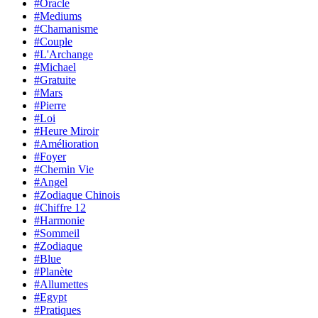
#Oracle
#Mediums
#Chamanisme
#Couple
#L'Archange
#Michael
#Gratuite
#Mars
#Pierre
#Loi
#Heure Miroir
#Amélioration
#Foyer
#Chemin Vie
#Angel
#Zodiaque Chinois
#Chiffre 12
#Harmonie
#Sommeil
#Zodiaque
#Blue
#Planète
#Allumettes
#Egypt
#Pratiques