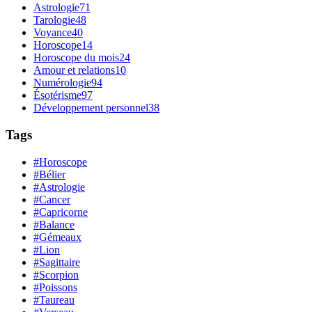
Astrologie
71
Tarologie
48
Voyance
40
Horoscope
14
Horoscope du mois
24
Amour et relations
10
Numérologie
94
Ésotérisme
97
Développement personnel
38
Tags
#Horoscope
#Bélier
#Astrologie
#Cancer
#Capricorne
#Balance
#Gémeaux
#Lion
#Sagittaire
#Scorpion
#Poissons
#Taureau