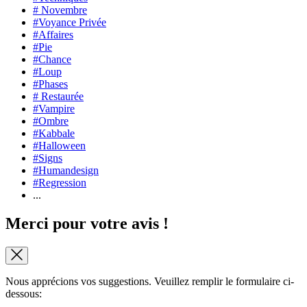
# Novembre
#Voyance Privée
#Affaires
#Pie
#Chance
#Loup
#Phases
# Restaurée
#Vampire
#Ombre
#Kabbale
#Halloween
#Signs
#Humandesign
#Regression
...
Merci pour votre avis !
Nous apprécions vos suggestions. Veuillez remplir le formulaire ci-
dessous: