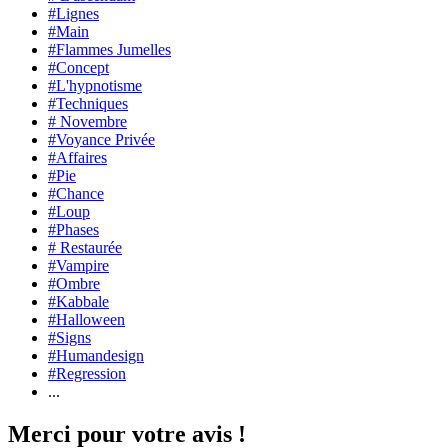
#Lignes
#Main
#Flammes Jumelles
#Concept
#L'hypnotisme
#Techniques
# Novembre
#Voyance Privée
#Affaires
#Pie
#Chance
#Loup
#Phases
# Restaurée
#Vampire
#Ombre
#Kabbale
#Halloween
#Signs
#Humandesign
#Regression
...
Merci pour votre avis !