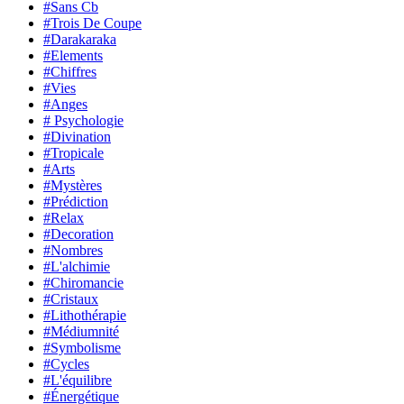
#Sans Cb
#Trois De Coupe
#Darakaraka
#Elements
#Chiffres
#Vies
#Anges
# Psychologie
#Divination
#Tropicale
#Arts
#Mystères
#Prédiction
#Relax
#Decoration
#Nombres
#L'alchimie
#Chiromancie
#Cristaux
#Lithothérapie
#Médiumnité
#Symbolisme
#Cycles
#L'équilibre
#Énergétique