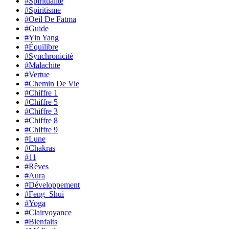
#Spiritualité
#Spiritisme
#Oeil De Fatma
#Guide
#Yin Yang
#Équilibre
#Synchronicité
#Malachite
#Vertue
#Chemin De Vie
#Chiffre 1
#Chiffre 5
#Chiffre 3
#Chiffre 8
#Chiffre 9
#Lune
#Chakras
#11
#Rêves
#Aura
#Développement
#Feng_Shui
#Yoga
#Clairvoyance
#Bienfaits