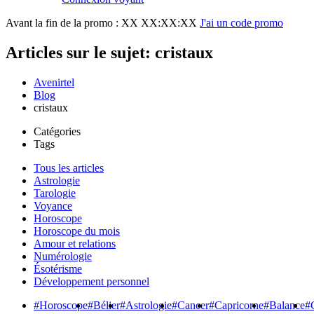
Avant la fin de la promo :
XX XX:XX:XX
J'ai un code promo
Articles sur le sujet: cristaux
Avenirtel
Blog
cristaux
Catégories
Tags
Tous les articles
Astrologie
Tarologie
Voyance
Horoscope
Horoscope du mois
Amour et relations
Numérologie
Ésotérisme
Développement personnel
#Horoscope
#Bélier
#Astrologie
#Cancer
#Capricorne
#Balance
#