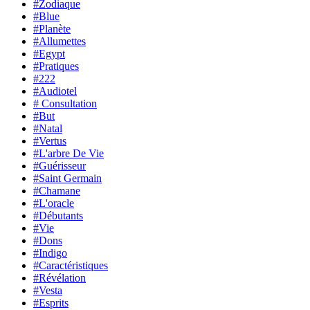
#Zodiaque
#Blue
#Planète
#Allumettes
#Egypt
#Pratiques
#222
#Audiotel
# Consultation
#But
#Natal
#Vertus
#L'arbre De Vie
#Guérisseur
#Saint Germain
#Chamane
#L'oracle
#Débutants
#Vie
#Dons
#Indigo
#Caractéristiques
#Révélation
#Vesta
#Esprits