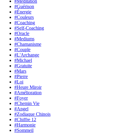
#Méditation
#Guérison
#Énergie
#Couleurs
#Coaching
#Self-Coaching
#Oracle
#Mediums
#Chamanisme
#Couple
#L'Archange
#Michael
#Gratuite
#Mars
#Pierre
#Loi
#Heure Miroir
#Amélioration
#Foyer
#Chemin Vie
#Angel
#Zodiaque Chinois
#Chiffre 12
#Harmonie
#Sommeil