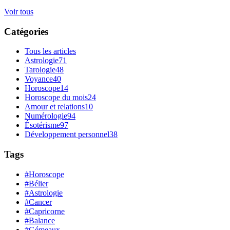
Voir tous
Catégories
Tous les articles
Astrologie
71
Tarologie
48
Voyance
40
Horoscope
14
Horoscope du mois
24
Amour et relations
10
Numérologie
94
Ésotérisme
97
Développement personnel
38
Tags
#Horoscope
#Bélier
#Astrologie
#Cancer
#Capricorne
#Balance
#Gémeaux