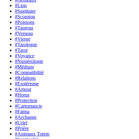
#Lion
#Sagittaire
#Scorpion
#Poissons
#Taureau
#Verseau
#Vierge
#Tarologue
#Tarot
#Voyance
#Numérologie
#Médium
#Compatibilité
#Relations
#Esotérisme
#Amour
#Horus
#Protection
#Cartomancie
#Fatma
#Archange
#Uriel
#Prière
#Animaux Totem