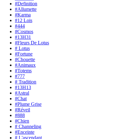
#Definition
#Allumette
#Karma
#12 Lois
#444
#Cosmos
#13H31
#Fleurs De Lotus
# Lotus
#Fortune
#Chouette
#Animaux
#Totems
#777
# Tradition
#13H13
#Astral
#Chat
#Plume Grise
#Réveil
#888
#Chien
# Channeling
#Enceinte
# L'ascendant