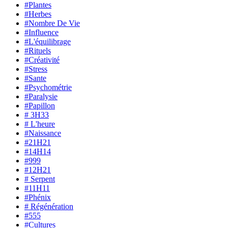
#Plantes
#Herbes
#Nombre De Vie
#Influence
#L'équilibrage
#Rituels
#Créativité
#Stress
#Sante
#Psychométrie
#Paralysie
#Papillon
# 3H33
# L'heure
#Naissance
#21H21
#14H14
#999
#12H21
# Serpent
#11H11
#Phénix
# Régénération
#555
#Cultures