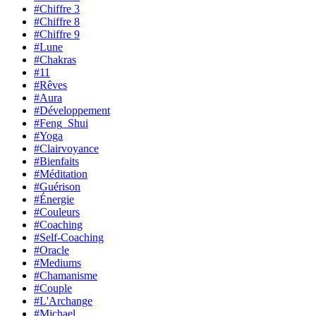
#Chiffre 3
#Chiffre 8
#Chiffre 9
#Lune
#Chakras
#11
#Rêves
#Aura
#Développement
#Feng_Shui
#Yoga
#Clairvoyance
#Bienfaits
#Méditation
#Guérison
#Énergie
#Couleurs
#Coaching
#Self-Coaching
#Oracle
#Mediums
#Chamanisme
#Couple
#L'Archange
#Michael