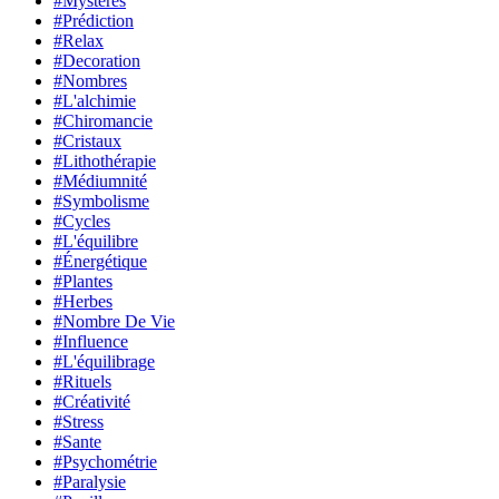
#Mystères
#Prédiction
#Relax
#Decoration
#Nombres
#L'alchimie
#Chiromancie
#Cristaux
#Lithothérapie
#Médiumnité
#Symbolisme
#Cycles
#L'équilibre
#Énergétique
#Plantes
#Herbes
#Nombre De Vie
#Influence
#L'équilibrage
#Rituels
#Créativité
#Stress
#Sante
#Psychométrie
#Paralysie