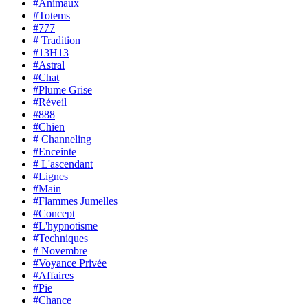
#Animaux
#Totems
#777
# Tradition
#13H13
#Astral
#Chat
#Plume Grise
#Réveil
#888
#Chien
# Channeling
#Enceinte
# L'ascendant
#Lignes
#Main
#Flammes Jumelles
#Concept
#L'hypnotisme
#Techniques
# Novembre
#Voyance Privée
#Affaires
#Pie
#Chance