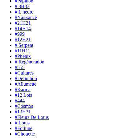
#Papillon
# 3H33
# L'heure
#Naissance
#21H21
#14H14
#999
#12H21
# Serpent
#11H11
#Phénix
# Régénération
#555
#Cultures
#Definition
#Allumette
#Karma
#12 Lois
#444
#Cosmos
#13H31
#Fleurs De Lotus
# Lotus
#Fortune
#Chouette