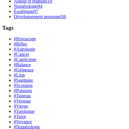
Amour et relations
10
Numérologie
94
Ésotérisme
97
Développement personnel
38
Tags
#Horoscope
#Bélier
#Astrologie
#Cancer
#Capricorne
#Balance
#Gémeaux
#Lion
#Sagittaire
#Scorpion
#Poissons
#Taureau
#Verseau
#Vierge
#Tarologue
#Tarot
#Voyance
#Numérologie