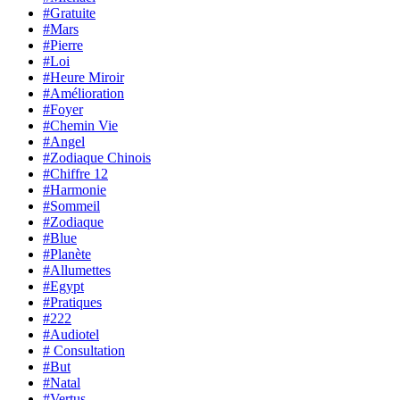
#Gratuite
#Mars
#Pierre
#Loi
#Heure Miroir
#Amélioration
#Foyer
#Chemin Vie
#Angel
#Zodiaque Chinois
#Chiffre 12
#Harmonie
#Sommeil
#Zodiaque
#Blue
#Planète
#Allumettes
#Egypt
#Pratiques
#222
#Audiotel
# Consultation
#But
#Natal
#Vertus