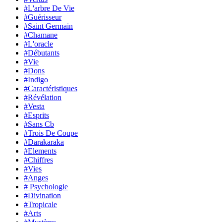
#L'arbre De Vie
#Guérisseur
#Saint Germain
#Chamane
#L'oracle
#Débutants
#Vie
#Dons
#Indigo
#Caractéristiques
#Révélation
#Vesta
#Esprits
#Sans Cb
#Trois De Coupe
#Darakaraka
#Elements
#Chiffres
#Vies
#Anges
# Psychologie
#Divination
#Tropicale
#Arts