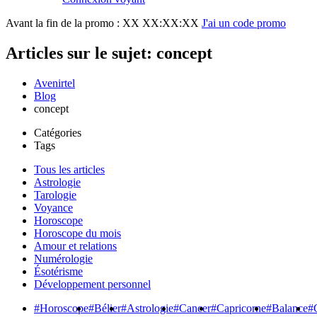
Avant la fin de la promo :
XX XX:XX:XX
J'ai un code promo
Articles sur le sujet: concept
Avenirtel
Blog
concept
Catégories
Tags
Tous les articles
Astrologie
Tarologie
Voyance
Horoscope
Horoscope du mois
Amour et relations
Numérologie
Ésotérisme
Développement personnel
#Horoscope
#Bélier
#Astrologie
#Cancer
#Capricorne
#Balance
#