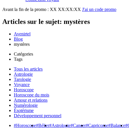
Avant la fin de la promo :
XX XX:XX:XX
J'ai un code promo
Articles sur le sujet: mystères
Avenirtel
Blog
mystères
Catégories
Tags
Tous les articles
Astrologie
Tarologie
Voyance
Horoscope
Horoscope du mois
Amour et relations
Numérologie
Ésotérisme
Développement personnel
#Horoscope
#Bélier
#Astrologie
#Cancer
#Capricorne
#Balance
#