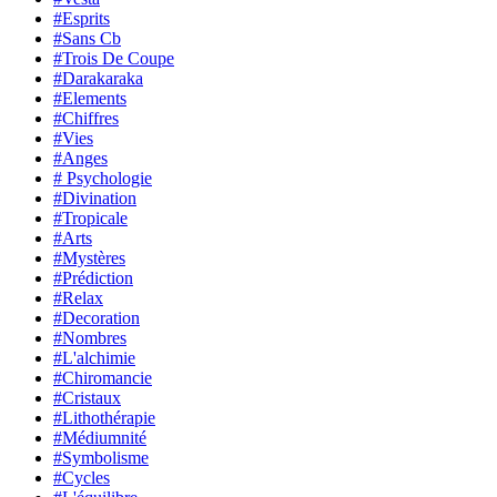
#Esprits
#Sans Cb
#Trois De Coupe
#Darakaraka
#Elements
#Chiffres
#Vies
#Anges
# Psychologie
#Divination
#Tropicale
#Arts
#Mystères
#Prédiction
#Relax
#Decoration
#Nombres
#L'alchimie
#Chiromancie
#Cristaux
#Lithothérapie
#Médiumnité
#Symbolisme
#Cycles