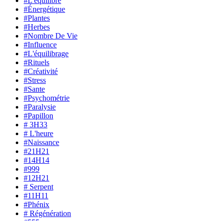
#L'équilibre
#Énergétique
#Plantes
#Herbes
#Nombre De Vie
#Influence
#L'équilibrage
#Rituels
#Créativité
#Stress
#Sante
#Psychométrie
#Paralysie
#Papillon
# 3H33
# L'heure
#Naissance
#21H21
#14H14
#999
#12H21
# Serpent
#11H11
#Phénix
# Régénération