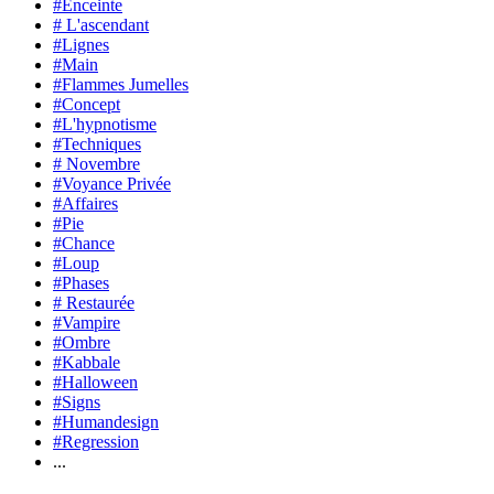
#Enceinte
# L'ascendant
#Lignes
#Main
#Flammes Jumelles
#Concept
#L'hypnotisme
#Techniques
# Novembre
#Voyance Privée
#Affaires
#Pie
#Chance
#Loup
#Phases
# Restaurée
#Vampire
#Ombre
#Kabbale
#Halloween
#Signs
#Humandesign
#Regression
...