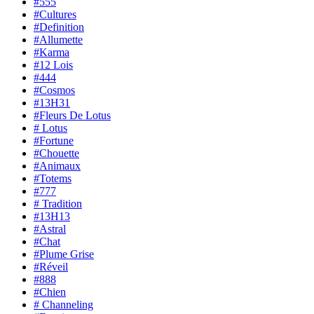
#555
#Cultures
#Definition
#Allumette
#Karma
#12 Lois
#444
#Cosmos
#13H31
#Fleurs De Lotus
# Lotus
#Fortune
#Chouette
#Animaux
#Totems
#777
# Tradition
#13H13
#Astral
#Chat
#Plume Grise
#Réveil
#888
#Chien
# Channeling