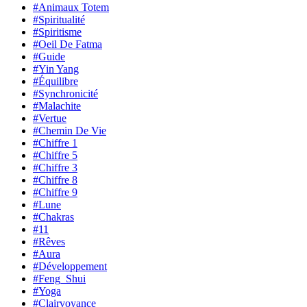
#Animaux Totem
#Spiritualité
#Spiritisme
#Oeil De Fatma
#Guide
#Yin Yang
#Équilibre
#Synchronicité
#Malachite
#Vertue
#Chemin De Vie
#Chiffre 1
#Chiffre 5
#Chiffre 3
#Chiffre 8
#Chiffre 9
#Lune
#Chakras
#11
#Rêves
#Aura
#Développement
#Feng_Shui
#Yoga
#Clairvoyance