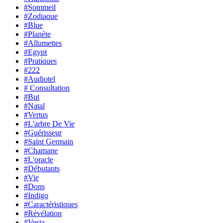
#Sommeil
#Zodiaque
#Blue
#Planète
#Allumettes
#Egypt
#Pratiques
#222
#Audiotel
# Consultation
#But
#Natal
#Vertus
#L'arbre De Vie
#Guérisseur
#Saint Germain
#Chamane
#L'oracle
#Débutants
#Vie
#Dons
#Indigo
#Caractéristiques
#Révélation
#Vesta