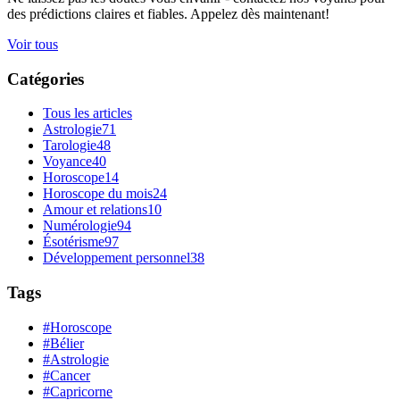
des prédictions claires et fiables. Appelez dès maintenant!
Voir tous
Catégories
Tous les articles
Astrologie
71
Tarologie
48
Voyance
40
Horoscope
14
Horoscope du mois
24
Amour et relations
10
Numérologie
94
Ésotérisme
97
Développement personnel
38
Tags
#Horoscope
#Bélier
#Astrologie
#Cancer
#Capricorne