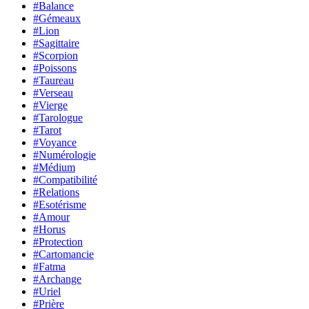
#Balance
#Gémeaux
#Lion
#Sagittaire
#Scorpion
#Poissons
#Taureau
#Verseau
#Vierge
#Tarologue
#Tarot
#Voyance
#Numérologie
#Médium
#Compatibilité
#Relations
#Esotérisme
#Amour
#Horus
#Protection
#Cartomancie
#Fatma
#Archange
#Uriel
#Prière