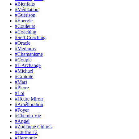
#Bienfaits
#Méditation
#Guérison
#Énergie
#Couleurs
#Coaching
#Self-Coaching
#Oracle
#Mediums
#Chamanisme
#Couple
#L'Archange
#Michael
#Gratuite
#Mars
#Pierre
#Loi
#Heure Miroir
#Amélioration
#Foyer
#Chemin Vie
#Angel
#Zodiaque Chinois
#Chiffre 12
#Harmonie