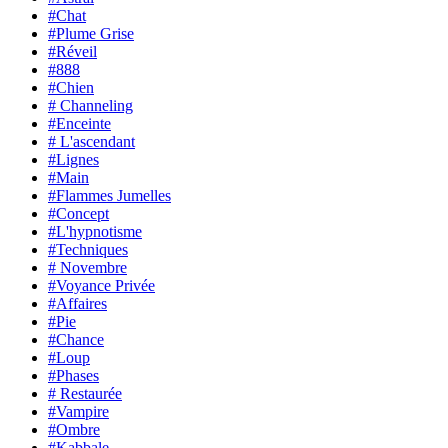
#Chat
#Plume Grise
#Réveil
#888
#Chien
# Channeling
#Enceinte
# L'ascendant
#Lignes
#Main
#Flammes Jumelles
#Concept
#L'hypnotisme
#Techniques
# Novembre
#Voyance Privée
#Affaires
#Pie
#Chance
#Loup
#Phases
# Restaurée
#Vampire
#Ombre
#Kabbale