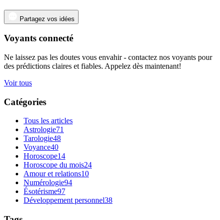
Partagez vos idées
Voyants connecté
Ne laissez pas les doutes vous envahir - contactez nos voyants pour
des prédictions claires et fiables. Appelez dès maintenant!
Voir tous
Catégories
Tous les articles
Astrologie
71
Tarologie
48
Voyance
40
Horoscope
14
Horoscope du mois
24
Amour et relations
10
Numérologie
94
Ésotérisme
97
Développement personnel
38
Tags