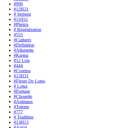
#999
#12H21
# Serpent
#11H11
#Phénix
# Régénération
#555
#Cultures
#Definition
#Allumette
#Karma
#12 Lois
#444
#Cosmos
#13H31
#Fleurs De Lotus
# Lotus
#Fortune
#Chouette
#Animaux
#Totems
#777
# Tradition
#13H13
#Astral