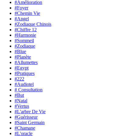
#Amélioration
#Foyer
#Chemin Vie
#Angel
#Zodiaque Chinois
#Chiffre 12
#Harmonie
#Sommeil
#Zodiaque
#Blue
#Planète
#Allumettes
#Egypt
#Pratiques
#222
#Audiotel
# Consultation
#But
#Natal
#Vertus
#L'arbre De Vie
#Guérisseur
#Saint Germain
#Chamane
#L'oracle