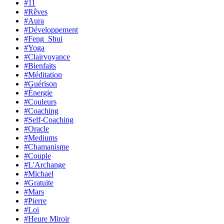
#11
#Rêves
#Aura
#Développement
#Feng_Shui
#Yoga
#Clairvoyance
#Bienfaits
#Méditation
#Guérison
#Énergie
#Couleurs
#Coaching
#Self-Coaching
#Oracle
#Mediums
#Chamanisme
#Couple
#L'Archange
#Michael
#Gratuite
#Mars
#Pierre
#Loi
#Heure Miroir