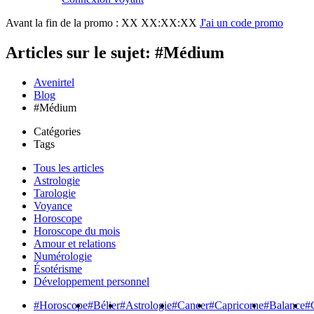
Avant la fin de la promo :
XX XX:XX:XX
J'ai un code promo
Articles sur le sujet: #Médium
Avenirtel
Blog
#Médium
Catégories
Tags
Tous les articles
Astrologie
Tarologie
Voyance
Horoscope
Horoscope du mois
Amour et relations
Numérologie
Ésotérisme
Développement personnel
#Horoscope
#Bélier
#Astrologie
#Cancer
#Capricorne
#Balance
#