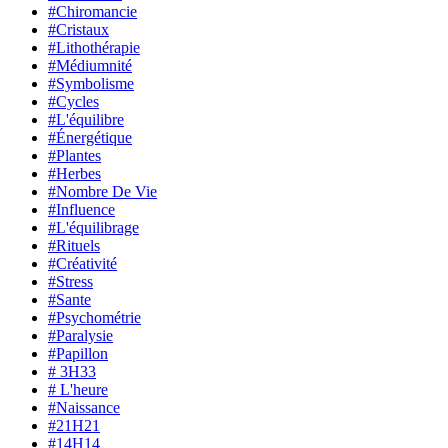
#Chiromancie
#Cristaux
#Lithothérapie
#Médiumnité
#Symbolisme
#Cycles
#L'équilibre
#Énergétique
#Plantes
#Herbes
#Nombre De Vie
#Influence
#L'équilibrage
#Rituels
#Créativité
#Stress
#Sante
#Psychométrie
#Paralysie
#Papillon
# 3H33
# L'heure
#Naissance
#21H21
#14H14