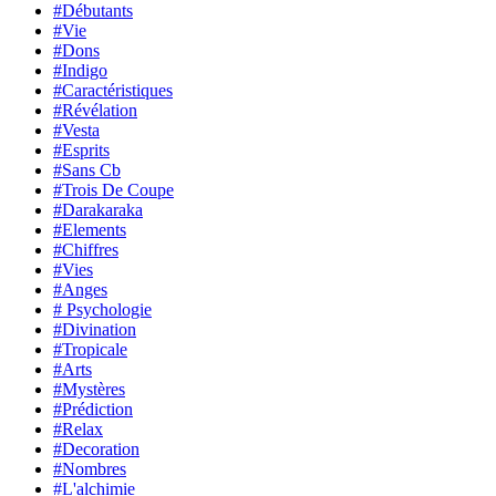
#Débutants
#Vie
#Dons
#Indigo
#Caractéristiques
#Révélation
#Vesta
#Esprits
#Sans Cb
#Trois De Coupe
#Darakaraka
#Elements
#Chiffres
#Vies
#Anges
# Psychologie
#Divination
#Tropicale
#Arts
#Mystères
#Prédiction
#Relax
#Decoration
#Nombres
#L'alchimie