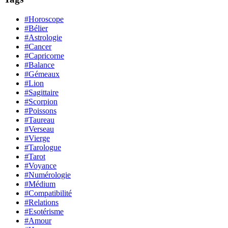
#Horoscope
#Bélier
#Astrologie
#Cancer
#Capricorne
#Balance
#Gémeaux
#Lion
#Sagittaire
#Scorpion
#Poissons
#Taureau
#Verseau
#Vierge
#Tarologue
#Tarot
#Voyance
#Numérologie
#Médium
#Compatibilité
#Relations
#Esotérisme
#Amour