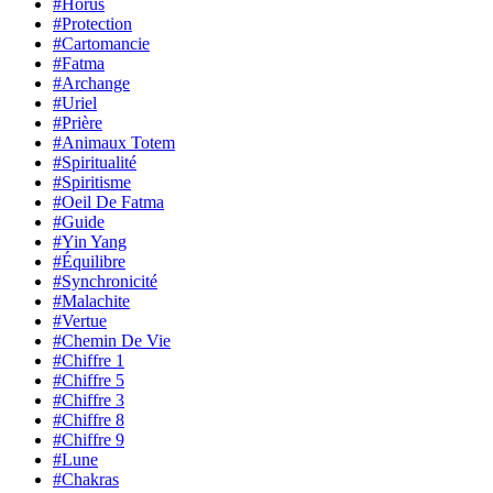
#Horus
#Protection
#Cartomancie
#Fatma
#Archange
#Uriel
#Prière
#Animaux Totem
#Spiritualité
#Spiritisme
#Oeil De Fatma
#Guide
#Yin Yang
#Équilibre
#Synchronicité
#Malachite
#Vertue
#Chemin De Vie
#Chiffre 1
#Chiffre 5
#Chiffre 3
#Chiffre 8
#Chiffre 9
#Lune
#Chakras