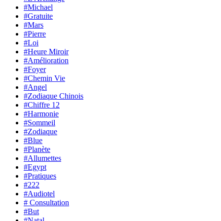
#Michael
#Gratuite
#Mars
#Pierre
#Loi
#Heure Miroir
#Amélioration
#Foyer
#Chemin Vie
#Angel
#Zodiaque Chinois
#Chiffre 12
#Harmonie
#Sommeil
#Zodiaque
#Blue
#Planète
#Allumettes
#Egypt
#Pratiques
#222
#Audiotel
# Consultation
#But
#Natal