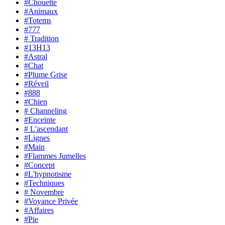
#Chouette
#Animaux
#Totems
#777
# Tradition
#13H13
#Astral
#Chat
#Plume Grise
#Réveil
#888
#Chien
# Channeling
#Enceinte
# L'ascendant
#Lignes
#Main
#Flammes Jumelles
#Concept
#L'hypnotisme
#Techniques
# Novembre
#Voyance Privée
#Affaires
#Pie