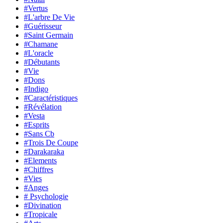
#Vertus
#L'arbre De Vie
#Guérisseur
#Saint Germain
#Chamane
#L'oracle
#Débutants
#Vie
#Dons
#Indigo
#Caractéristiques
#Révélation
#Vesta
#Esprits
#Sans Cb
#Trois De Coupe
#Darakaraka
#Elements
#Chiffres
#Vies
#Anges
# Psychologie
#Divination
#Tropicale