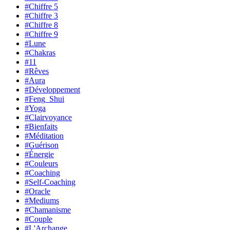
#Chiffre 5
#Chiffre 3
#Chiffre 8
#Chiffre 9
#Lune
#Chakras
#11
#Rêves
#Aura
#Développement
#Feng_Shui
#Yoga
#Clairvoyance
#Bienfaits
#Méditation
#Guérison
#Énergie
#Couleurs
#Coaching
#Self-Coaching
#Oracle
#Mediums
#Chamanisme
#Couple
#L'Archange