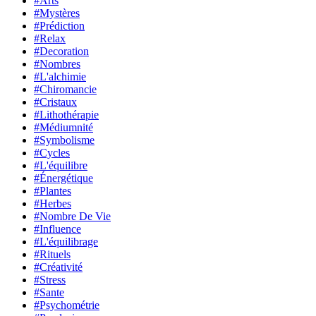
#Arts
#Mystères
#Prédiction
#Relax
#Decoration
#Nombres
#L'alchimie
#Chiromancie
#Cristaux
#Lithothérapie
#Médiumnité
#Symbolisme
#Cycles
#L'équilibre
#Énergétique
#Plantes
#Herbes
#Nombre De Vie
#Influence
#L'équilibrage
#Rituels
#Créativité
#Stress
#Sante
#Psychométrie