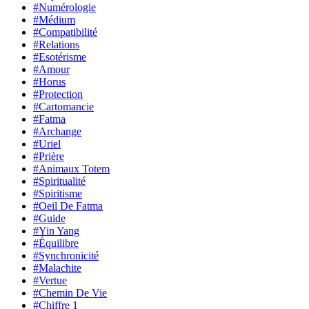
#Numérologie
#Médium
#Compatibilité
#Relations
#Esotérisme
#Amour
#Horus
#Protection
#Cartomancie
#Fatma
#Archange
#Uriel
#Prière
#Animaux Totem
#Spiritualité
#Spiritisme
#Oeil De Fatma
#Guide
#Yin Yang
#Équilibre
#Synchronicité
#Malachite
#Vertue
#Chemin De Vie
#Chiffre 1