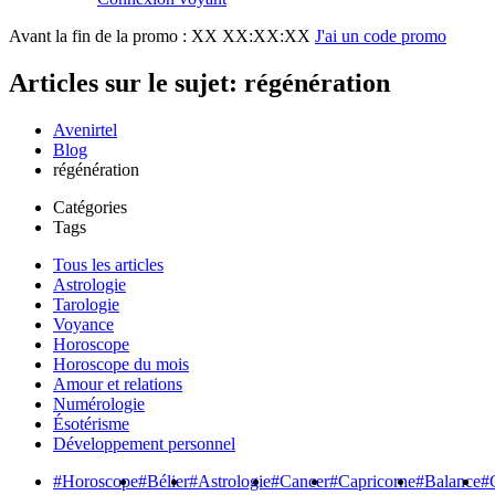
Avant la fin de la promo :
XX XX:XX:XX
J'ai un code promo
Articles sur le sujet: régénération
Avenirtel
Blog
régénération
Catégories
Tags
Tous les articles
Astrologie
Tarologie
Voyance
Horoscope
Horoscope du mois
Amour et relations
Numérologie
Ésotérisme
Développement personnel
#Horoscope
#Bélier
#Astrologie
#Cancer
#Capricorne
#Balance
#