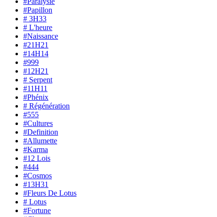
#Paralysie
#Papillon
# 3H33
# L'heure
#Naissance
#21H21
#14H14
#999
#12H21
# Serpent
#11H11
#Phénix
# Régénération
#555
#Cultures
#Definition
#Allumette
#Karma
#12 Lois
#444
#Cosmos
#13H31
#Fleurs De Lotus
# Lotus
#Fortune