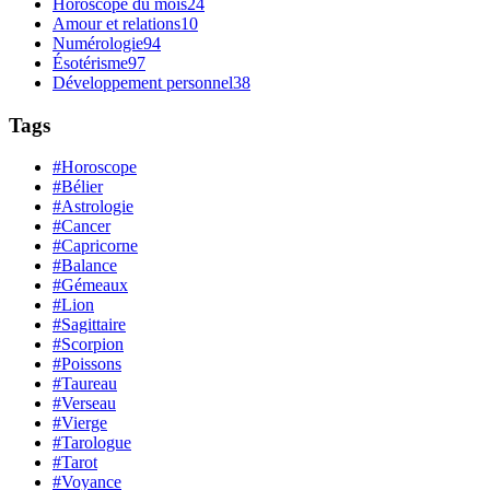
Horoscope du mois
24
Amour et relations
10
Numérologie
94
Ésotérisme
97
Développement personnel
38
Tags
#Horoscope
#Bélier
#Astrologie
#Cancer
#Capricorne
#Balance
#Gémeaux
#Lion
#Sagittaire
#Scorpion
#Poissons
#Taureau
#Verseau
#Vierge
#Tarologue
#Tarot
#Voyance