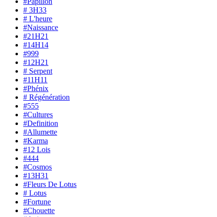
#Papillon
# 3H33
# L'heure
#Naissance
#21H21
#14H14
#999
#12H21
# Serpent
#11H11
#Phénix
# Régénération
#555
#Cultures
#Definition
#Allumette
#Karma
#12 Lois
#444
#Cosmos
#13H31
#Fleurs De Lotus
# Lotus
#Fortune
#Chouette