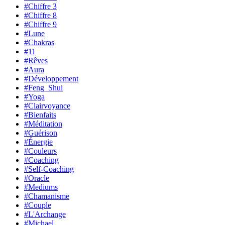
#Chiffre 3
#Chiffre 8
#Chiffre 9
#Lune
#Chakras
#11
#Rêves
#Aura
#Développement
#Feng_Shui
#Yoga
#Clairvoyance
#Bienfaits
#Méditation
#Guérison
#Énergie
#Couleurs
#Coaching
#Self-Coaching
#Oracle
#Mediums
#Chamanisme
#Couple
#L'Archange
#Michael