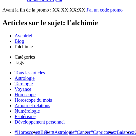
Avant la fin de la promo :
XX XX:XX:XX
J'ai un code promo
Articles sur le sujet: l'alchimie
Avenirtel
Blog
l'alchimie
Catégories
Tags
Tous les articles
Astrologie
Tarologie
Voyance
Horoscope
Horoscope du mois
Amour et relations
Numérologie
Ésotérisme
Développement personnel
#Horoscope
#Bélier
#Astrologie
#Cancer
#Capricorne
#Balance
#