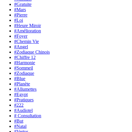
#Gratuite
#Mars
#Pierre
#Loi
#Heure Miroir
#Amélioration
#Foyer
#Chemin Vie
#Angel
#Zodiaque Chinois
#Chiffre 12
#Harmonie
#Sommeil
#Zodiaque
#Blue
#Planète
#Allumettes
#Egypt
#Pratiques
#222
#Audiotel
# Consultation
#But
#Natal
#Vertus