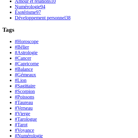
Amour et relations
10
Numérologie
94
Ésotérisme
97
Développement personnel
38
Tags
#Horoscope
#Bélier
#Astrologie
#Cancer
#Capricorne
#Balance
#Gémeaux
#Lion
#Sagittaire
#Scorpion
#Poissons
#Taureau
#Verseau
#Vierge
#Tarologue
#Tarot
#Voyance
#Numérologie