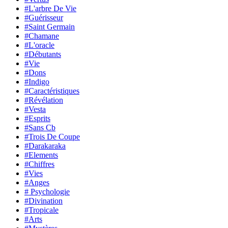
#L'arbre De Vie
#Guérisseur
#Saint Germain
#Chamane
#L'oracle
#Débutants
#Vie
#Dons
#Indigo
#Caractéristiques
#Révélation
#Vesta
#Esprits
#Sans Cb
#Trois De Coupe
#Darakaraka
#Elements
#Chiffres
#Vies
#Anges
# Psychologie
#Divination
#Tropicale
#Arts