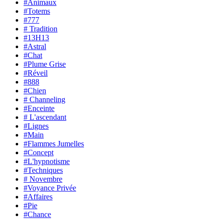
#Animaux
#Totems
#777
# Tradition
#13H13
#Astral
#Chat
#Plume Grise
#Réveil
#888
#Chien
# Channeling
#Enceinte
# L'ascendant
#Lignes
#Main
#Flammes Jumelles
#Concept
#L'hypnotisme
#Techniques
# Novembre
#Voyance Privée
#Affaires
#Pie
#Chance