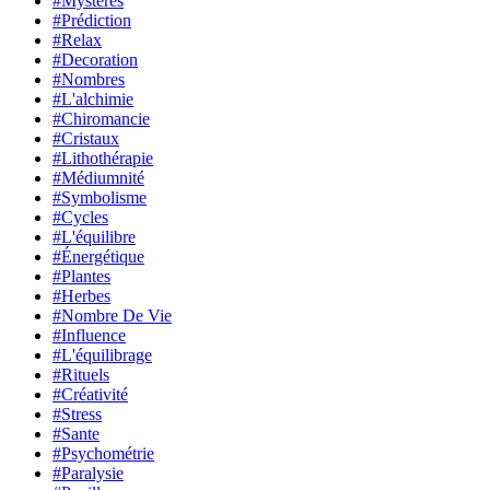
#Mystères
#Prédiction
#Relax
#Decoration
#Nombres
#L'alchimie
#Chiromancie
#Cristaux
#Lithothérapie
#Médiumnité
#Symbolisme
#Cycles
#L'équilibre
#Énergétique
#Plantes
#Herbes
#Nombre De Vie
#Influence
#L'équilibrage
#Rituels
#Créativité
#Stress
#Sante
#Psychométrie
#Paralysie