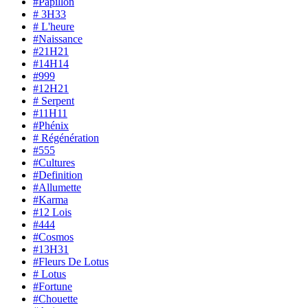
#Papillon
# 3H33
# L'heure
#Naissance
#21H21
#14H14
#999
#12H21
# Serpent
#11H11
#Phénix
# Régénération
#555
#Cultures
#Definition
#Allumette
#Karma
#12 Lois
#444
#Cosmos
#13H31
#Fleurs De Lotus
# Lotus
#Fortune
#Chouette