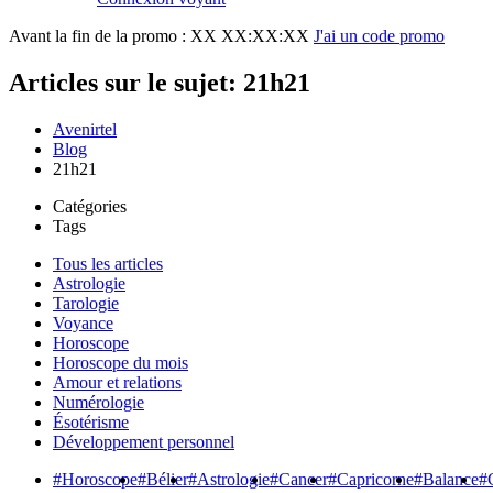
Avant la fin de la promo :
XX XX:XX:XX
J'ai un code promo
Articles sur le sujet: 21h21
Avenirtel
Blog
21h21
Catégories
Tags
Tous les articles
Astrologie
Tarologie
Voyance
Horoscope
Horoscope du mois
Amour et relations
Numérologie
Ésotérisme
Développement personnel
#Horoscope
#Bélier
#Astrologie
#Cancer
#Capricorne
#Balance
#