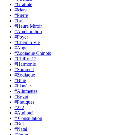
#Gratuite
#Mars
#Pierre
#Loi
#Heure Miroir
#Amélioration
#Foyer
#Chemin Vie
#Angel
#Zodiaque Chinois
#Chiffre 12
#Harmonie
#Sommeil
#Zodiaque
#Blue
#Planète
#Allumettes
#Egypt
#Pratiques
#222
#Audiotel
# Consultation
#But
#Natal
#Vertus