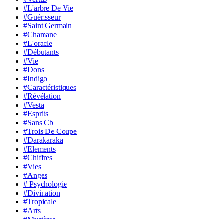
#L'arbre De Vie
#Guérisseur
#Saint Germain
#Chamane
#L'oracle
#Débutants
#Vie
#Dons
#Indigo
#Caractéristiques
#Révélation
#Vesta
#Esprits
#Sans Cb
#Trois De Coupe
#Darakaraka
#Elements
#Chiffres
#Vies
#Anges
# Psychologie
#Divination
#Tropicale
#Arts