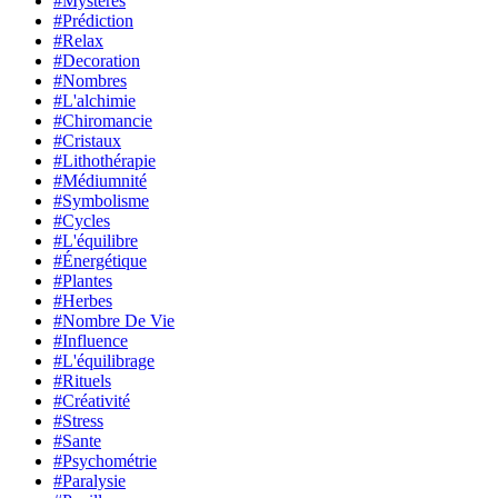
#Mystères
#Prédiction
#Relax
#Decoration
#Nombres
#L'alchimie
#Chiromancie
#Cristaux
#Lithothérapie
#Médiumnité
#Symbolisme
#Cycles
#L'équilibre
#Énergétique
#Plantes
#Herbes
#Nombre De Vie
#Influence
#L'équilibrage
#Rituels
#Créativité
#Stress
#Sante
#Psychométrie
#Paralysie