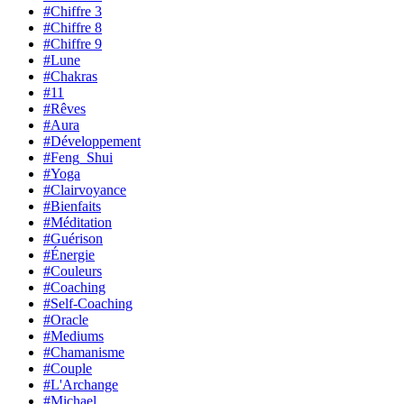
#Chiffre 3
#Chiffre 8
#Chiffre 9
#Lune
#Chakras
#11
#Rêves
#Aura
#Développement
#Feng_Shui
#Yoga
#Clairvoyance
#Bienfaits
#Méditation
#Guérison
#Énergie
#Couleurs
#Coaching
#Self-Coaching
#Oracle
#Mediums
#Chamanisme
#Couple
#L'Archange
#Michael