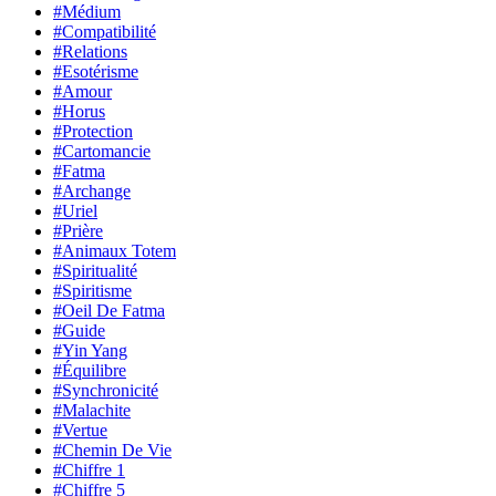
#Médium
#Compatibilité
#Relations
#Esotérisme
#Amour
#Horus
#Protection
#Cartomancie
#Fatma
#Archange
#Uriel
#Prière
#Animaux Totem
#Spiritualité
#Spiritisme
#Oeil De Fatma
#Guide
#Yin Yang
#Équilibre
#Synchronicité
#Malachite
#Vertue
#Chemin De Vie
#Chiffre 1
#Chiffre 5