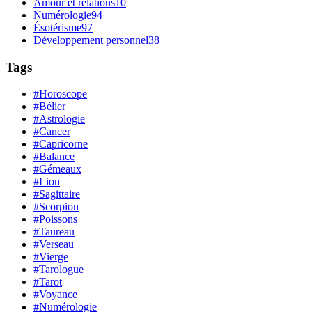
Amour et relations
10
Numérologie
94
Ésotérisme
97
Développement personnel
38
Tags
#Horoscope
#Bélier
#Astrologie
#Cancer
#Capricorne
#Balance
#Gémeaux
#Lion
#Sagittaire
#Scorpion
#Poissons
#Taureau
#Verseau
#Vierge
#Tarologue
#Tarot
#Voyance
#Numérologie