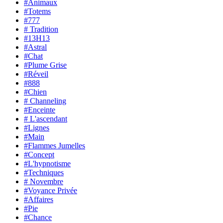
#Animaux
#Totems
#777
# Tradition
#13H13
#Astral
#Chat
#Plume Grise
#Réveil
#888
#Chien
# Channeling
#Enceinte
# L'ascendant
#Lignes
#Main
#Flammes Jumelles
#Concept
#L'hypnotisme
#Techniques
# Novembre
#Voyance Privée
#Affaires
#Pie
#Chance