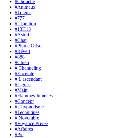
#Chouette
#Animaux
#Totems
#777
# Tradition
#13H13
#Astral
#Chat
#Plume Grise
#Réveil
#888
#Chien
# Channeling
#Enceinte
# L'ascendant
#Lignes
#Main
#Flammes Jumelles
#Concept
#L'hypnotisme
#Techniques
# Novembre
#Voyance Privée
#Affaires
#Pie