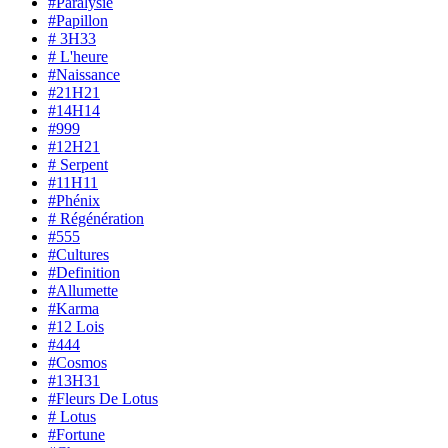
#Paralysie
#Papillon
# 3H33
# L'heure
#Naissance
#21H21
#14H14
#999
#12H21
# Serpent
#11H11
#Phénix
# Régénération
#555
#Cultures
#Definition
#Allumette
#Karma
#12 Lois
#444
#Cosmos
#13H31
#Fleurs De Lotus
# Lotus
#Fortune