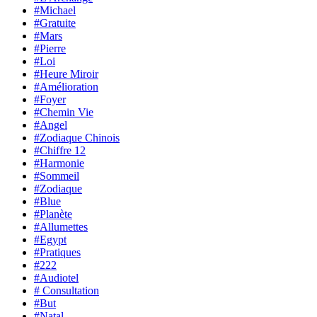
#Michael
#Gratuite
#Mars
#Pierre
#Loi
#Heure Miroir
#Amélioration
#Foyer
#Chemin Vie
#Angel
#Zodiaque Chinois
#Chiffre 12
#Harmonie
#Sommeil
#Zodiaque
#Blue
#Planète
#Allumettes
#Egypt
#Pratiques
#222
#Audiotel
# Consultation
#But
#Natal