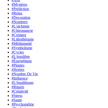
#Arts
#Mystères
#Prédiction
#Relax
#Decoration
#Nombres
#L'alchimie
#Chiromancie
#Cristaux
#Lithothérapie
#Médiumnité
#Symbolisme
#Cycles
#L'équilibre
#Énergétique
#Plantes
#Herbes
#Nombre De Vie
#Influence
#L'équilibrage
#Rituels
#Créativité
#Stress
#Sante
#Psychométrie