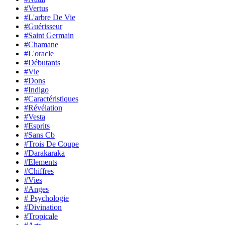
#Vertus
#L'arbre De Vie
#Guérisseur
#Saint Germain
#Chamane
#L'oracle
#Débutants
#Vie
#Dons
#Indigo
#Caractéristiques
#Révélation
#Vesta
#Esprits
#Sans Cb
#Trois De Coupe
#Darakaraka
#Elements
#Chiffres
#Vies
#Anges
# Psychologie
#Divination
#Tropicale