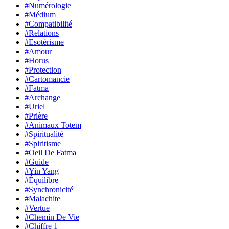
#Numérologie
#Médium
#Compatibilité
#Relations
#Esotérisme
#Amour
#Horus
#Protection
#Cartomancie
#Fatma
#Archange
#Uriel
#Prière
#Animaux Totem
#Spiritualité
#Spiritisme
#Oeil De Fatma
#Guide
#Yin Yang
#Équilibre
#Synchronicité
#Malachite
#Vertue
#Chemin De Vie
#Chiffre 1