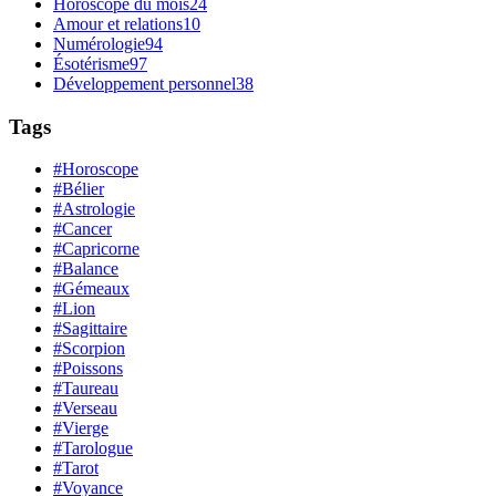
Horoscope du mois
24
Amour et relations
10
Numérologie
94
Ésotérisme
97
Développement personnel
38
Tags
#Horoscope
#Bélier
#Astrologie
#Cancer
#Capricorne
#Balance
#Gémeaux
#Lion
#Sagittaire
#Scorpion
#Poissons
#Taureau
#Verseau
#Vierge
#Tarologue
#Tarot
#Voyance