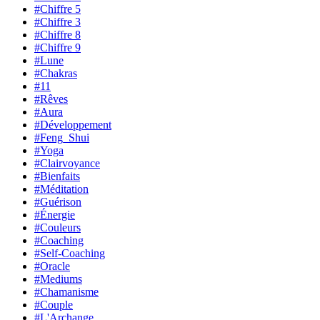
#Chiffre 5
#Chiffre 3
#Chiffre 8
#Chiffre 9
#Lune
#Chakras
#11
#Rêves
#Aura
#Développement
#Feng_Shui
#Yoga
#Clairvoyance
#Bienfaits
#Méditation
#Guérison
#Énergie
#Couleurs
#Coaching
#Self-Coaching
#Oracle
#Mediums
#Chamanisme
#Couple
#L'Archange