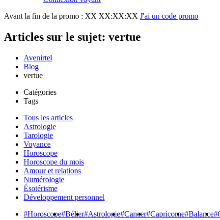
Avant la fin de la promo :
XX XX:XX:XX
J'ai un code promo
Articles sur le sujet: vertue
Avenirtel
Blog
vertue
Catégories
Tags
Tous les articles
Astrologie
Tarologie
Voyance
Horoscope
Horoscope du mois
Amour et relations
Numérologie
Ésotérisme
Développement personnel
#Horoscope
#Bélier
#Astrologie
#Cancer
#Capricorne
#Balance
#