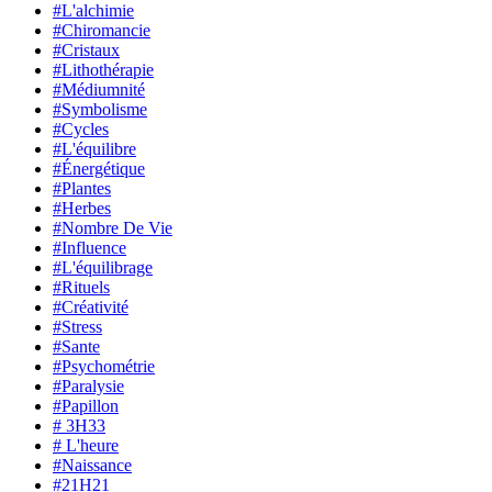
#L'alchimie
#Chiromancie
#Cristaux
#Lithothérapie
#Médiumnité
#Symbolisme
#Cycles
#L'équilibre
#Énergétique
#Plantes
#Herbes
#Nombre De Vie
#Influence
#L'équilibrage
#Rituels
#Créativité
#Stress
#Sante
#Psychométrie
#Paralysie
#Papillon
# 3H33
# L'heure
#Naissance
#21H21