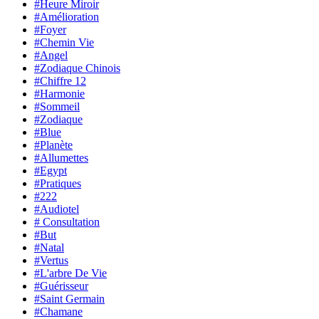
#Heure Miroir
#Amélioration
#Foyer
#Chemin Vie
#Angel
#Zodiaque Chinois
#Chiffre 12
#Harmonie
#Sommeil
#Zodiaque
#Blue
#Planète
#Allumettes
#Egypt
#Pratiques
#222
#Audiotel
# Consultation
#But
#Natal
#Vertus
#L'arbre De Vie
#Guérisseur
#Saint Germain
#Chamane