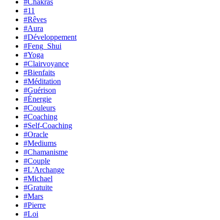
#Chakras
#11
#Rêves
#Aura
#Développement
#Feng_Shui
#Yoga
#Clairvoyance
#Bienfaits
#Méditation
#Guérison
#Énergie
#Couleurs
#Coaching
#Self-Coaching
#Oracle
#Mediums
#Chamanisme
#Couple
#L'Archange
#Michael
#Gratuite
#Mars
#Pierre
#Loi