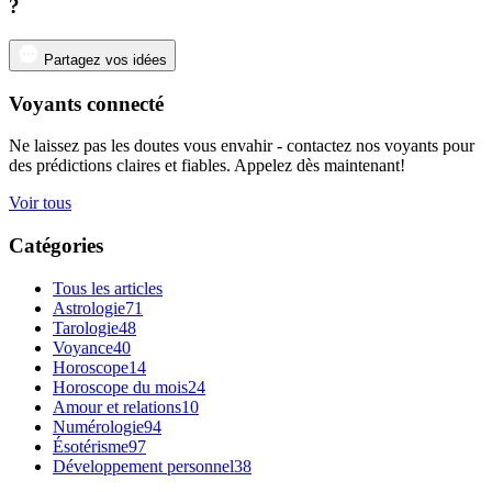
?
Partagez vos idées
Voyants connecté
Ne laissez pas les doutes vous envahir - contactez nos voyants pour
des prédictions claires et fiables. Appelez dès maintenant!
Voir tous
Catégories
Tous les articles
Astrologie
71
Tarologie
48
Voyance
40
Horoscope
14
Horoscope du mois
24
Amour et relations
10
Numérologie
94
Ésotérisme
97
Développement personnel
38