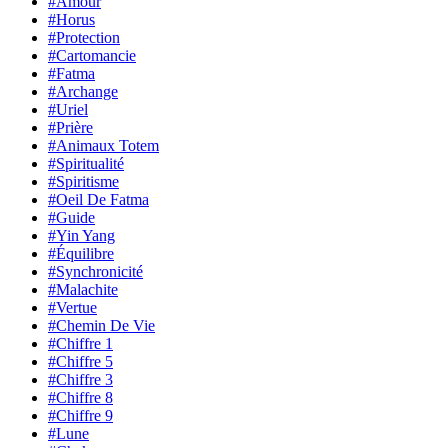
#Amour
#Horus
#Protection
#Cartomancie
#Fatma
#Archange
#Uriel
#Prière
#Animaux Totem
#Spiritualité
#Spiritisme
#Oeil De Fatma
#Guide
#Yin Yang
#Équilibre
#Synchronicité
#Malachite
#Vertue
#Chemin De Vie
#Chiffre 1
#Chiffre 5
#Chiffre 3
#Chiffre 8
#Chiffre 9
#Lune