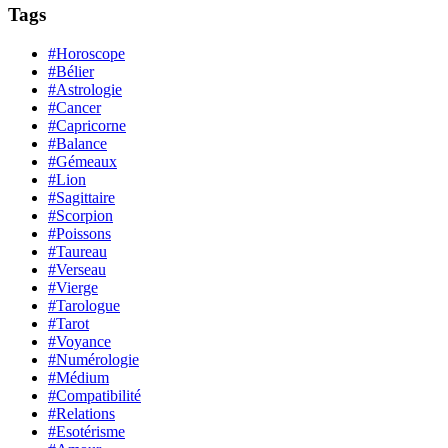
Tags
#Horoscope
#Bélier
#Astrologie
#Cancer
#Capricorne
#Balance
#Gémeaux
#Lion
#Sagittaire
#Scorpion
#Poissons
#Taureau
#Verseau
#Vierge
#Tarologue
#Tarot
#Voyance
#Numérologie
#Médium
#Compatibilité
#Relations
#Esotérisme