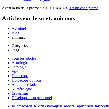
Avant la fin de la promo :
XX XX:XX:XX
J'ai un code promo
Articles sur le sujet: animaux
Avenirtel
Blog
animaux
Catégories
Tags
Tous les articles
Astrologie
Tarologie
Voyance
Horoscope
Horoscope du mois
Amour et relations
Numérologie
Ésotérisme
Développement personnel
#Horoscope
#Bélier
#Astrologie
#Cancer
#Capricorne
#Balance
#