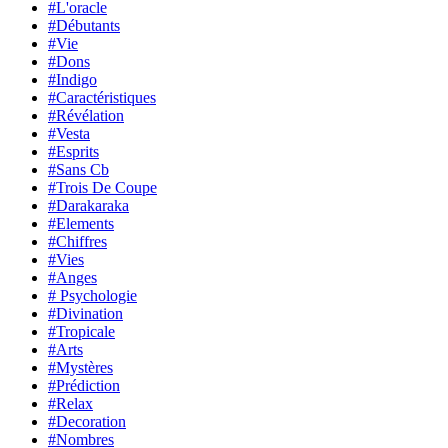
#L'oracle
#Débutants
#Vie
#Dons
#Indigo
#Caractéristiques
#Révélation
#Vesta
#Esprits
#Sans Cb
#Trois De Coupe
#Darakaraka
#Elements
#Chiffres
#Vies
#Anges
# Psychologie
#Divination
#Tropicale
#Arts
#Mystères
#Prédiction
#Relax
#Decoration
#Nombres