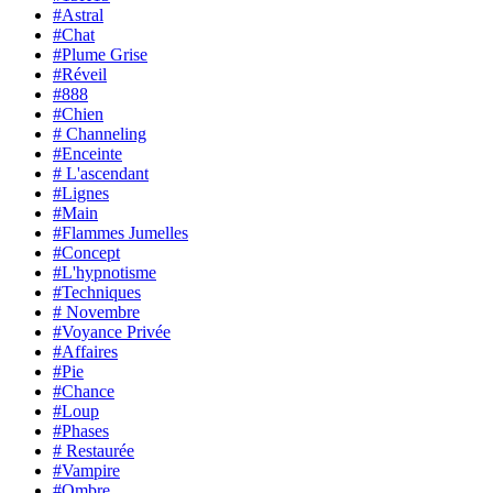
#Astral
#Chat
#Plume Grise
#Réveil
#888
#Chien
# Channeling
#Enceinte
# L'ascendant
#Lignes
#Main
#Flammes Jumelles
#Concept
#L'hypnotisme
#Techniques
# Novembre
#Voyance Privée
#Affaires
#Pie
#Chance
#Loup
#Phases
# Restaurée
#Vampire
#Ombre