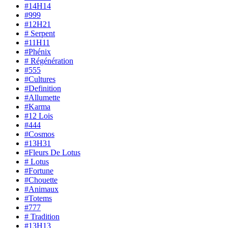
#14H14
#999
#12H21
# Serpent
#11H11
#Phénix
# Régénération
#555
#Cultures
#Definition
#Allumette
#Karma
#12 Lois
#444
#Cosmos
#13H31
#Fleurs De Lotus
# Lotus
#Fortune
#Chouette
#Animaux
#Totems
#777
# Tradition
#13H13