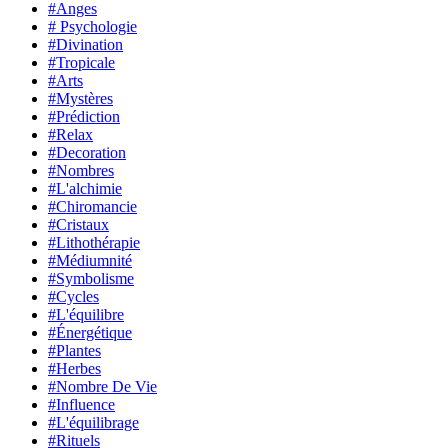
#Anges
# Psychologie
#Divination
#Tropicale
#Arts
#Mystères
#Prédiction
#Relax
#Decoration
#Nombres
#L'alchimie
#Chiromancie
#Cristaux
#Lithothérapie
#Médiumnité
#Symbolisme
#Cycles
#L'équilibre
#Énergétique
#Plantes
#Herbes
#Nombre De Vie
#Influence
#L'équilibrage
#Rituels