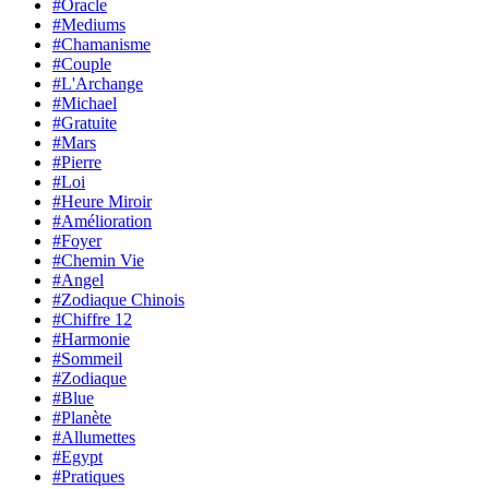
#Oracle
#Mediums
#Chamanisme
#Couple
#L'Archange
#Michael
#Gratuite
#Mars
#Pierre
#Loi
#Heure Miroir
#Amélioration
#Foyer
#Chemin Vie
#Angel
#Zodiaque Chinois
#Chiffre 12
#Harmonie
#Sommeil
#Zodiaque
#Blue
#Planète
#Allumettes
#Egypt
#Pratiques