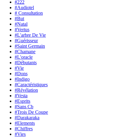
#222
#Audiotel
# Consultation
#But
#Natal
#Vertus
#L'arbre De Vie
#Guérisseur
#Saint Germain
#Chamane
#L'oracle
#Débutants
#Vie
#Dons
#Indigo
#Caractéristiques
#Révélation
#Vesta
#Esprits
#Sans Cb
#Trois De Coupe
#Darakaraka
#Elements
#Chiffres
#Vies