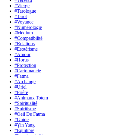
#Verseau
#Vierge
#Tarologue
#Tarot
#Voyance
#Numérologie
#Médium
#Compatibilité
#Relations
#Esotérisme
#Amour
#Horus
#Protection
#Cartomancie
#Fatma
#Archange
#Uriel
#Prière
#Animaux Totem
#Spiritualité
#Spiritisme
#Oeil De Fatma
#Guide
#Yin Yang
#Équilibre