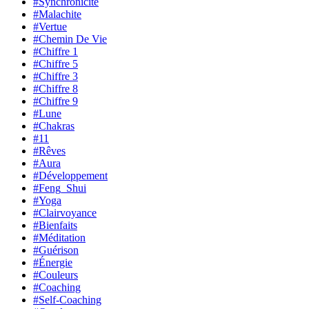
#Synchronicité
#Malachite
#Vertue
#Chemin De Vie
#Chiffre 1
#Chiffre 5
#Chiffre 3
#Chiffre 8
#Chiffre 9
#Lune
#Chakras
#11
#Rêves
#Aura
#Développement
#Feng_Shui
#Yoga
#Clairvoyance
#Bienfaits
#Méditation
#Guérison
#Énergie
#Couleurs
#Coaching
#Self-Coaching