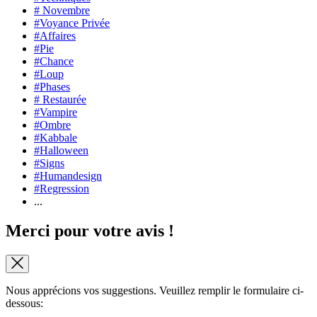
# Novembre
#Voyance Privée
#Affaires
#Pie
#Chance
#Loup
#Phases
# Restaurée
#Vampire
#Ombre
#Kabbale
#Halloween
#Signs
#Humandesign
#Regression
...
Merci pour votre avis !
Nous apprécions vos suggestions. Veuillez remplir le formulaire ci-
dessous: