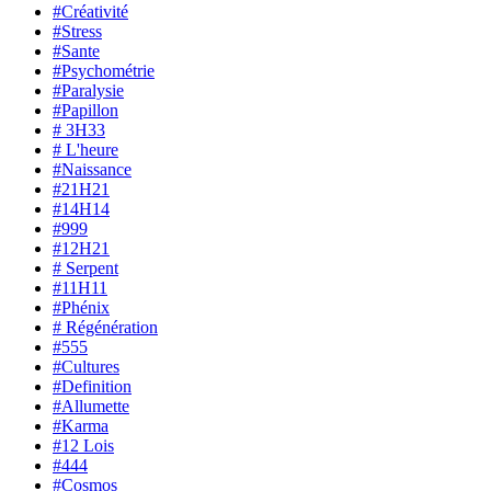
#Créativité
#Stress
#Sante
#Psychométrie
#Paralysie
#Papillon
# 3H33
# L'heure
#Naissance
#21H21
#14H14
#999
#12H21
# Serpent
#11H11
#Phénix
# Régénération
#555
#Cultures
#Definition
#Allumette
#Karma
#12 Lois
#444
#Cosmos