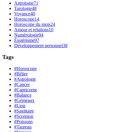
Astrologie
71
Tarologie
48
Voyance
40
Horoscope
14
Horoscope du mois
24
Amour et relations
10
Numérologie
94
Ésotérisme
97
Développement personnel
38
Tags
#Horoscope
#Bélier
#Astrologie
#Cancer
#Capricorne
#Balance
#Gémeaux
#Lion
#Sagittaire
#Scorpion
#Poissons
#Taureau