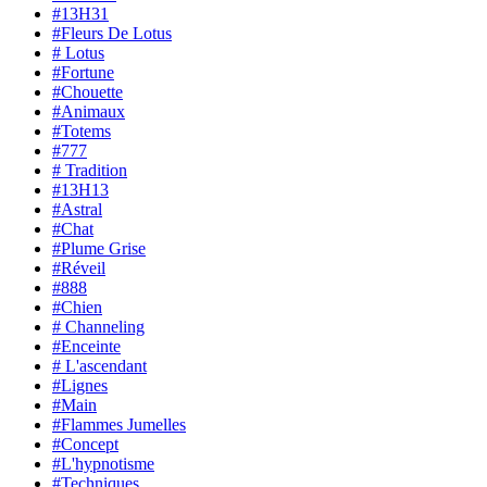
#13H31
#Fleurs De Lotus
# Lotus
#Fortune
#Chouette
#Animaux
#Totems
#777
# Tradition
#13H13
#Astral
#Chat
#Plume Grise
#Réveil
#888
#Chien
# Channeling
#Enceinte
# L'ascendant
#Lignes
#Main
#Flammes Jumelles
#Concept
#L'hypnotisme
#Techniques