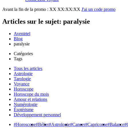
Avant la fin de la promo :
XX XX:XX:XX
J'ai un code promo
Articles sur le sujet: paralysie
Avenirtel
Blog
paralysie
Catégories
Tags
Tous les articles
Astrologie
Tarologie
Voyance
Horoscope
Horoscope du mois
Amour et relations
Numérologie
Ésotérisme
Développement personnel
#Horoscope
#Bélier
#Astrologie
#Cancer
#Capricorne
#Balance
#