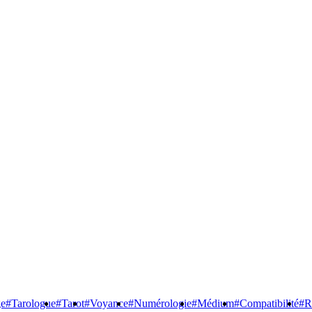
ge
#Tarologue
#Tarot
#Voyance
#Numérologie
#Médium
#Compatibilité
#R