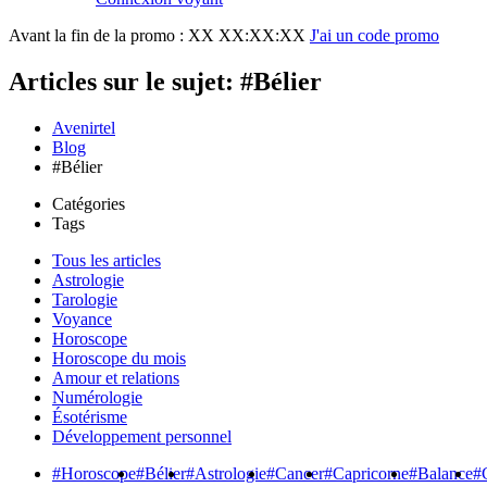
Avant la fin de la promo :
XX XX:XX:XX
J'ai un code promo
Articles sur le sujet: #Bélier
Avenirtel
Blog
#Bélier
Catégories
Tags
Tous les articles
Astrologie
Tarologie
Voyance
Horoscope
Horoscope du mois
Amour et relations
Numérologie
Ésotérisme
Développement personnel
#Horoscope
#Bélier
#Astrologie
#Cancer
#Capricorne
#Balance
#