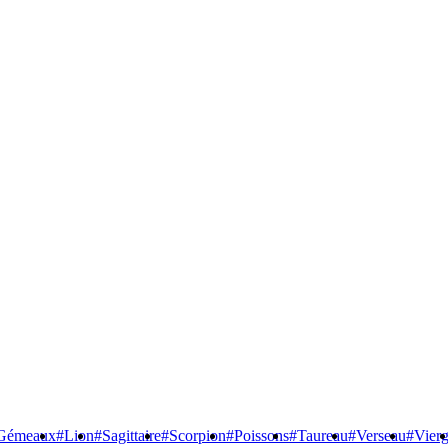
Gémeaux
#Lion
#Sagittaire
#Scorpion
#Poissons
#Taureau
#Verseau
#Vier