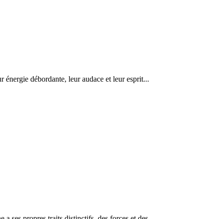
 énergie débordante, leur audace et leur esprit...
es propres traits distinctifs, des forces et des...