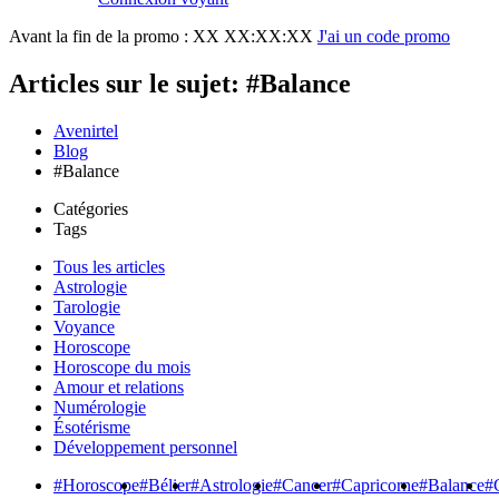
Avant la fin de la promo :
XX XX:XX:XX
J'ai un code promo
Articles sur le sujet: #Balance
Avenirtel
Blog
#Balance
Catégories
Tags
Tous les articles
Astrologie
Tarologie
Voyance
Horoscope
Horoscope du mois
Amour et relations
Numérologie
Ésotérisme
Développement personnel
#Horoscope
#Bélier
#Astrologie
#Cancer
#Capricorne
#Balance
#