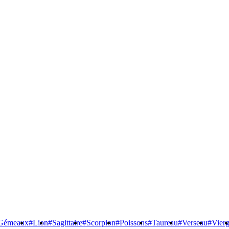
Gémeaux
#Lion
#Sagittaire
#Scorpion
#Poissons
#Taureau
#Verseau
#Vier