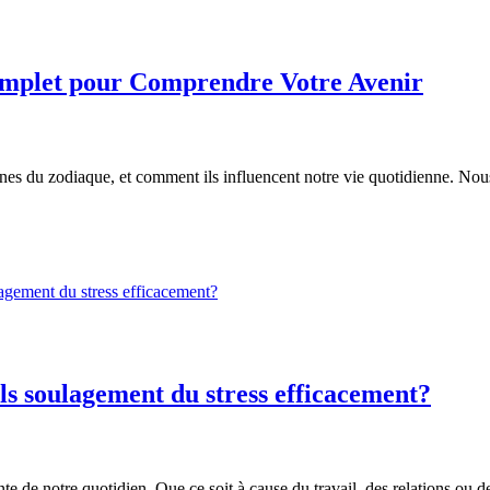
omplet pour Comprendre Votre Avenir
gnes du zodiaque, et comment ils influencent notre vie quotidienne. Nou
ls soulagement du stress efficacement?
 de notre quotidien. Que ce soit à cause du travail, des relations ou de