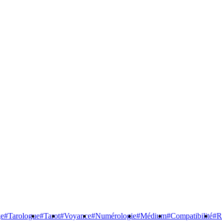
ge
#Tarologue
#Tarot
#Voyance
#Numérologie
#Médium
#Compatibilité
#R