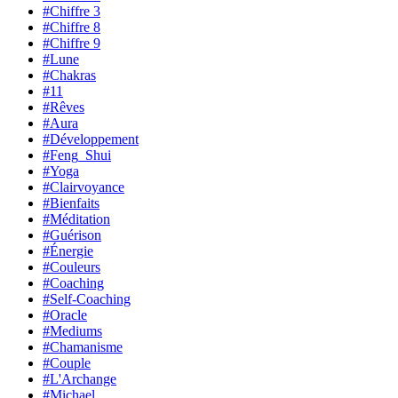
#Chiffre 3
#Chiffre 8
#Chiffre 9
#Lune
#Chakras
#11
#Rêves
#Aura
#Développement
#Feng_Shui
#Yoga
#Clairvoyance
#Bienfaits
#Méditation
#Guérison
#Énergie
#Couleurs
#Coaching
#Self-Coaching
#Oracle
#Mediums
#Chamanisme
#Couple
#L'Archange
#Michael