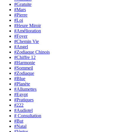
#Gratuite
#Mars
#Pierre
#Loi
#Heure Miroir
#Amélioration
#Foyer
#Chemin Vie
#Angel
#Zodiaque Chinois
#Chiffre 12
#Harmonie
#Sommeil
#Zodiaque
#Blue
#Planète
#Allumettes
#Egypt
#Pratiques
#222
#Audiotel
# Consultation
#But
#Natal
#Vertus