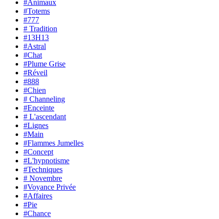
#Animaux
#Totems
#777
# Tradition
#13H13
#Astral
#Chat
#Plume Grise
#Réveil
#888
#Chien
# Channeling
#Enceinte
# L'ascendant
#Lignes
#Main
#Flammes Jumelles
#Concept
#L'hypnotisme
#Techniques
# Novembre
#Voyance Privée
#Affaires
#Pie
#Chance