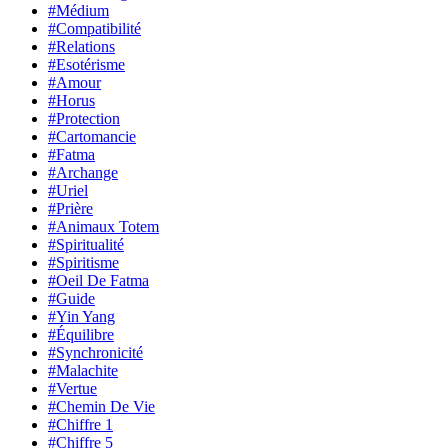
#Médium
#Compatibilité
#Relations
#Esotérisme
#Amour
#Horus
#Protection
#Cartomancie
#Fatma
#Archange
#Uriel
#Prière
#Animaux Totem
#Spiritualité
#Spiritisme
#Oeil De Fatma
#Guide
#Yin Yang
#Équilibre
#Synchronicité
#Malachite
#Vertue
#Chemin De Vie
#Chiffre 1
#Chiffre 5