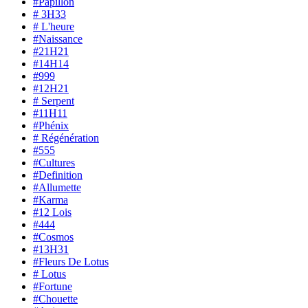
#Papillon
# 3H33
# L'heure
#Naissance
#21H21
#14H14
#999
#12H21
# Serpent
#11H11
#Phénix
# Régénération
#555
#Cultures
#Definition
#Allumette
#Karma
#12 Lois
#444
#Cosmos
#13H31
#Fleurs De Lotus
# Lotus
#Fortune
#Chouette