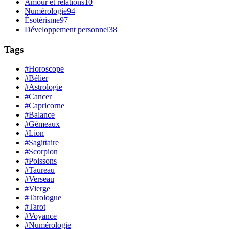
Amour et relations
10
Numérologie
94
Ésotérisme
97
Développement personnel
38
Tags
#Horoscope
#Bélier
#Astrologie
#Cancer
#Capricorne
#Balance
#Gémeaux
#Lion
#Sagittaire
#Scorpion
#Poissons
#Taureau
#Verseau
#Vierge
#Tarologue
#Tarot
#Voyance
#Numérologie