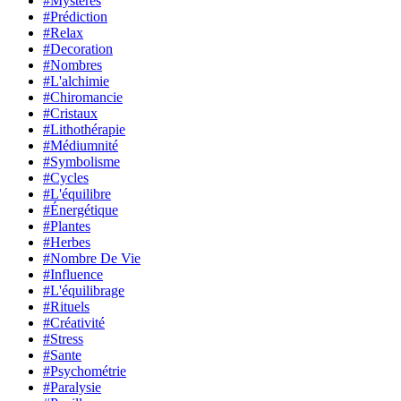
#Mystères
#Prédiction
#Relax
#Decoration
#Nombres
#L'alchimie
#Chiromancie
#Cristaux
#Lithothérapie
#Médiumnité
#Symbolisme
#Cycles
#L'équilibre
#Énergétique
#Plantes
#Herbes
#Nombre De Vie
#Influence
#L'équilibrage
#Rituels
#Créativité
#Stress
#Sante
#Psychométrie
#Paralysie