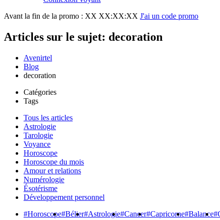
Avant la fin de la promo :
XX XX:XX:XX
J'ai un code promo
Articles sur le sujet: decoration
Avenirtel
Blog
decoration
Catégories
Tags
Tous les articles
Astrologie
Tarologie
Voyance
Horoscope
Horoscope du mois
Amour et relations
Numérologie
Ésotérisme
Développement personnel
#Horoscope
#Bélier
#Astrologie
#Cancer
#Capricorne
#Balance
#