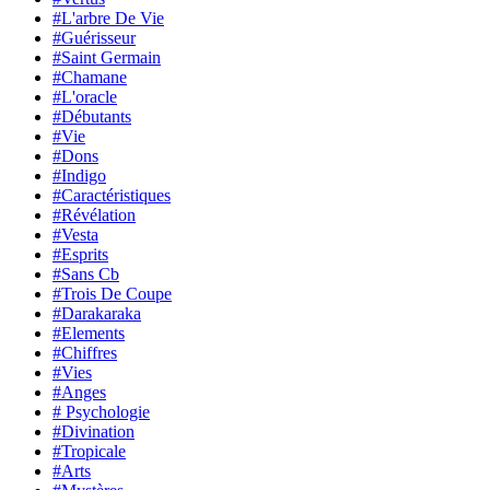
#L'arbre De Vie
#Guérisseur
#Saint Germain
#Chamane
#L'oracle
#Débutants
#Vie
#Dons
#Indigo
#Caractéristiques
#Révélation
#Vesta
#Esprits
#Sans Cb
#Trois De Coupe
#Darakaraka
#Elements
#Chiffres
#Vies
#Anges
# Psychologie
#Divination
#Tropicale
#Arts