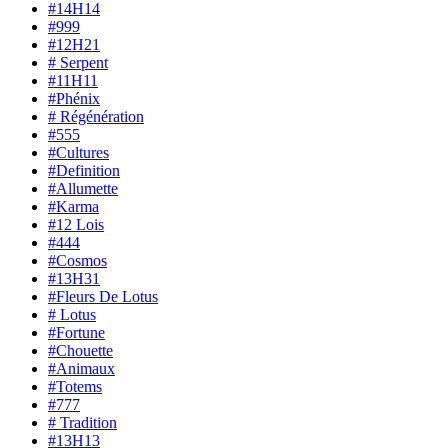
#14H14
#999
#12H21
# Serpent
#11H11
#Phénix
# Régénération
#555
#Cultures
#Definition
#Allumette
#Karma
#12 Lois
#444
#Cosmos
#13H31
#Fleurs De Lotus
# Lotus
#Fortune
#Chouette
#Animaux
#Totems
#777
# Tradition
#13H13