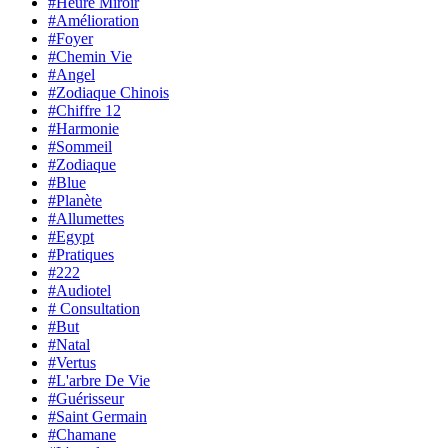
#Heure Miroir
#Amélioration
#Foyer
#Chemin Vie
#Angel
#Zodiaque Chinois
#Chiffre 12
#Harmonie
#Sommeil
#Zodiaque
#Blue
#Planète
#Allumettes
#Egypt
#Pratiques
#222
#Audiotel
# Consultation
#But
#Natal
#Vertus
#L'arbre De Vie
#Guérisseur
#Saint Germain
#Chamane