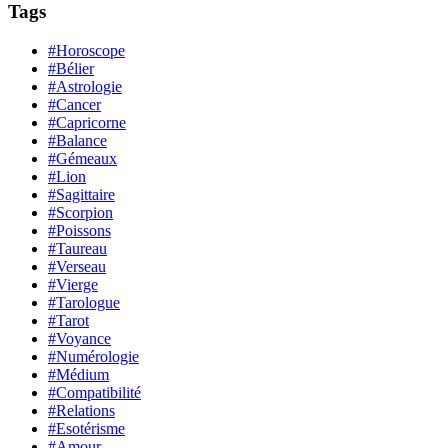
Tags
#Horoscope
#Bélier
#Astrologie
#Cancer
#Capricorne
#Balance
#Gémeaux
#Lion
#Sagittaire
#Scorpion
#Poissons
#Taureau
#Verseau
#Vierge
#Tarologue
#Tarot
#Voyance
#Numérologie
#Médium
#Compatibilité
#Relations
#Esotérisme
#Amour