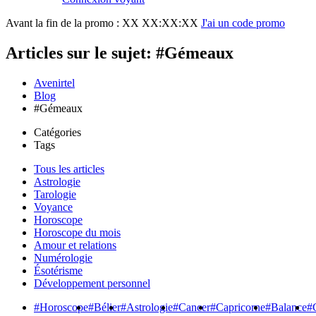
Avant la fin de la promo :
XX XX:XX:XX
J'ai un code promo
Articles sur le sujet: #Gémeaux
Avenirtel
Blog
#Gémeaux
Catégories
Tags
Tous les articles
Astrologie
Tarologie
Voyance
Horoscope
Horoscope du mois
Amour et relations
Numérologie
Ésotérisme
Développement personnel
#Horoscope
#Bélier
#Astrologie
#Cancer
#Capricorne
#Balance
#