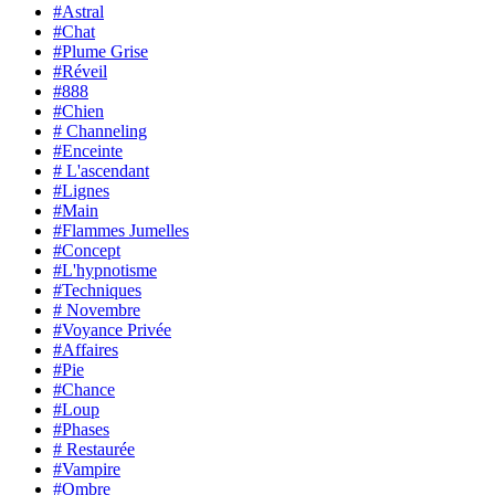
#Astral
#Chat
#Plume Grise
#Réveil
#888
#Chien
# Channeling
#Enceinte
# L'ascendant
#Lignes
#Main
#Flammes Jumelles
#Concept
#L'hypnotisme
#Techniques
# Novembre
#Voyance Privée
#Affaires
#Pie
#Chance
#Loup
#Phases
# Restaurée
#Vampire
#Ombre