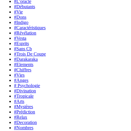
#L'oracle
#Débutants
#Vie
#Dons
#Indigo
#Caractéristiques
#Révélation
#Vesta
#Esprits
#Sans Cb
#Trois De Coupe
#Darakaraka
#Elements
#Chiffres
#Vies
#Anges
# Psychologie
#Divination
#Tropicale
#Arts
#Mystères
#Prédiction
#Relax
#Decoration
#Nombres