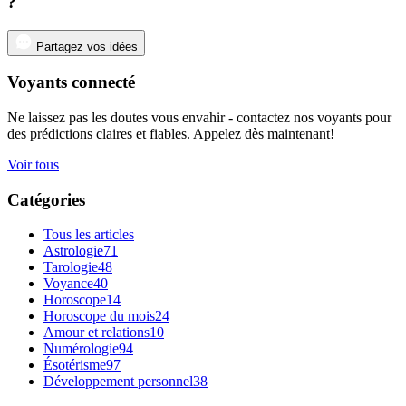
?
Partagez vos idées
Voyants connecté
Ne laissez pas les doutes vous envahir - contactez nos voyants pour
des prédictions claires et fiables. Appelez dès maintenant!
Voir tous
Catégories
Tous les articles
Astrologie
71
Tarologie
48
Voyance
40
Horoscope
14
Horoscope du mois
24
Amour et relations
10
Numérologie
94
Ésotérisme
97
Développement personnel
38