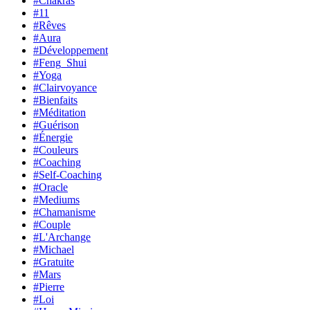
#Chakras
#11
#Rêves
#Aura
#Développement
#Feng_Shui
#Yoga
#Clairvoyance
#Bienfaits
#Méditation
#Guérison
#Énergie
#Couleurs
#Coaching
#Self-Coaching
#Oracle
#Mediums
#Chamanisme
#Couple
#L'Archange
#Michael
#Gratuite
#Mars
#Pierre
#Loi