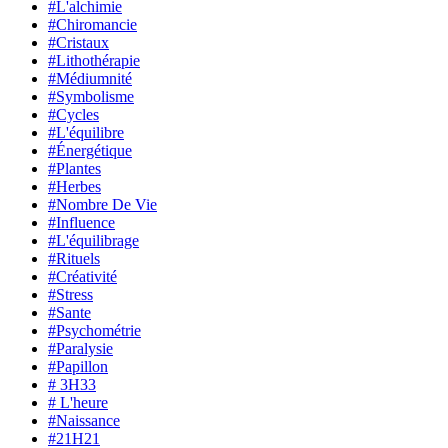
#L'alchimie
#Chiromancie
#Cristaux
#Lithothérapie
#Médiumnité
#Symbolisme
#Cycles
#L'équilibre
#Énergétique
#Plantes
#Herbes
#Nombre De Vie
#Influence
#L'équilibrage
#Rituels
#Créativité
#Stress
#Sante
#Psychométrie
#Paralysie
#Papillon
# 3H33
# L'heure
#Naissance
#21H21