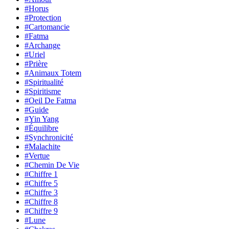
#Horus
#Protection
#Cartomancie
#Fatma
#Archange
#Uriel
#Prière
#Animaux Totem
#Spiritualité
#Spiritisme
#Oeil De Fatma
#Guide
#Yin Yang
#Équilibre
#Synchronicité
#Malachite
#Vertue
#Chemin De Vie
#Chiffre 1
#Chiffre 5
#Chiffre 3
#Chiffre 8
#Chiffre 9
#Lune