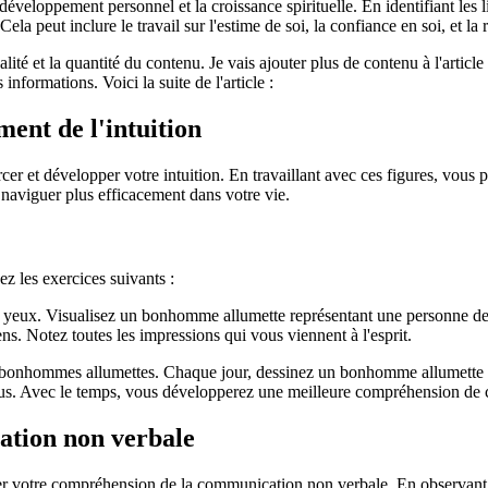
 développement personnel et la croissance spirituelle. En identifiant le
la peut inclure le travail sur l'estime de soi, la confiance en soi, et la r
alité et la quantité du contenu. Je vais ajouter plus de contenu à l'artic
informations. Voici la suite de l'article :
ent de l'intuition
r et développer votre intuition. En travaillant avec ces figures, vous po
à naviguer plus efficacement dans votre vie.
z les exercices suivants :
 yeux. Visualisez un bonhomme allumette représentant une personne de v
ens. Notez toutes les impressions qui vous viennent à l'esprit.
s bonhommes allumettes. Chaque jour, dessinez un bonhomme allumette p
ous. Avec le temps, vous développerez une meilleure compréhension de ces
ation non verbale
votre compréhension de la communication non verbale. En observant le