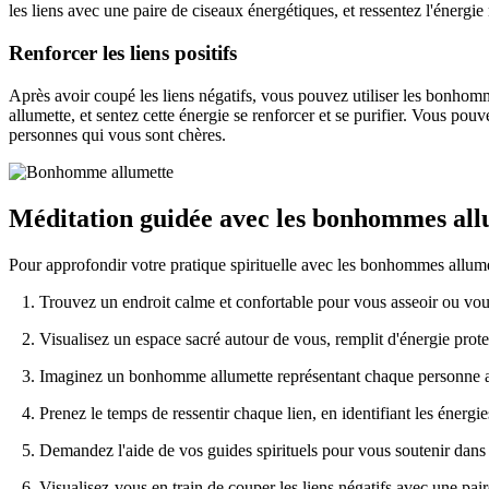
les liens avec une paire de ciseaux énergétiques, et ressentez l'énerg
Renforcer les liens positifs
Après avoir coupé les liens négatifs, vous pouvez utiliser les bonhom
allumette, et sentez cette énergie se renforcer et se purifier. Vous pou
personnes qui vous sont chères.
Méditation guidée avec les bonhommes all
Pour approfondir votre pratique spirituelle avec les bonhommes allum
1. Trouvez un endroit calme et confortable pour vous asseoir ou vous
2. Visualisez un espace sacré autour de vous, remplit d'énergie protec
3. Imaginez un bonhomme allumette représentant chaque personne av
4. Prenez le temps de ressentir chaque lien, en identifiant les énergies
5. Demandez l'aide de vos guides spirituels pour vous soutenir dans 
6. Visualisez-vous en train de couper les liens négatifs avec une paire