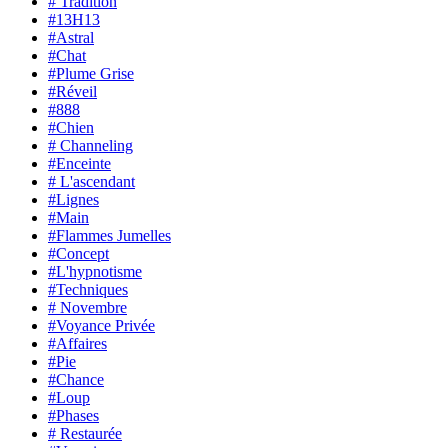
# Tradition
#13H13
#Astral
#Chat
#Plume Grise
#Réveil
#888
#Chien
# Channeling
#Enceinte
# L'ascendant
#Lignes
#Main
#Flammes Jumelles
#Concept
#L'hypnotisme
#Techniques
# Novembre
#Voyance Privée
#Affaires
#Pie
#Chance
#Loup
#Phases
# Restaurée