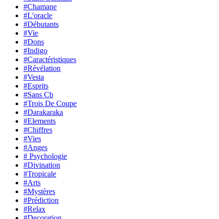
#Chamane
#L'oracle
#Débutants
#Vie
#Dons
#Indigo
#Caractéristiques
#Révélation
#Vesta
#Esprits
#Sans Cb
#Trois De Coupe
#Darakaraka
#Elements
#Chiffres
#Vies
#Anges
# Psychologie
#Divination
#Tropicale
#Arts
#Mystères
#Prédiction
#Relax
#Decoration