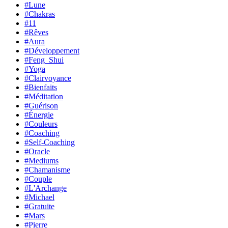
#Lune
#Chakras
#11
#Rêves
#Aura
#Développement
#Feng_Shui
#Yoga
#Clairvoyance
#Bienfaits
#Méditation
#Guérison
#Énergie
#Couleurs
#Coaching
#Self-Coaching
#Oracle
#Mediums
#Chamanisme
#Couple
#L'Archange
#Michael
#Gratuite
#Mars
#Pierre