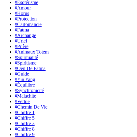
#Esotérisme
#Amour
#Horus
#Protection
#Cartomancie
#Fatma
#Archange
#Uriel
#Prière
#Animaux Totem
#Spiritualité
#Spiritisme
#Oeil De Fatma
#Guide
#Yin Yang
#Équilibre
#Synchronicité
#Malachite
#Vertue
#Chemin De Vie
#Chiffre 1
#Chiffre 5
#Chiffre 3
#Chiffre 8
#Chiffre 9