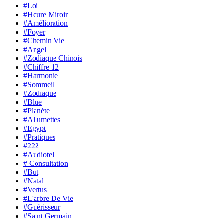
#Loi
#Heure Miroir
#Amélioration
#Foyer
#Chemin Vie
#Angel
#Zodiaque Chinois
#Chiffre 12
#Harmonie
#Sommeil
#Zodiaque
#Blue
#Planète
#Allumettes
#Egypt
#Pratiques
#222
#Audiotel
# Consultation
#But
#Natal
#Vertus
#L'arbre De Vie
#Guérisseur
#Saint Germain