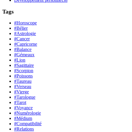
Développement personnel
38
Tags
#Horoscope
#Bélier
#Astrologie
#Cancer
#Capricorne
#Balance
#Gémeaux
#Lion
#Sagittaire
#Scorpion
#Poissons
#Taureau
#Verseau
#Vierge
#Tarologue
#Tarot
#Voyance
#Numérologie
#Médium
#Compatibilité
#Relations