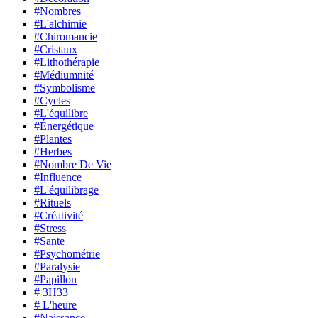
#Nombres
#L'alchimie
#Chiromancie
#Cristaux
#Lithothérapie
#Médiumnité
#Symbolisme
#Cycles
#L'équilibre
#Énergétique
#Plantes
#Herbes
#Nombre De Vie
#Influence
#L'équilibrage
#Rituels
#Créativité
#Stress
#Sante
#Psychométrie
#Paralysie
#Papillon
# 3H33
# L'heure
#Naissance