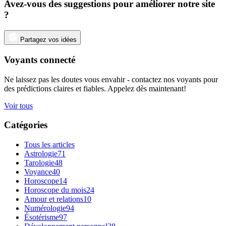
Avez-vous des suggestions pour améliorer notre site
?
Partagez vos idées
Voyants connecté
Ne laissez pas les doutes vous envahir - contactez nos voyants pour
des prédictions claires et fiables. Appelez dès maintenant!
Voir tous
Catégories
Tous les articles
Astrologie
71
Tarologie
48
Voyance
40
Horoscope
14
Horoscope du mois
24
Amour et relations
10
Numérologie
94
Ésotérisme
97