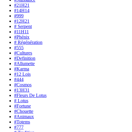
#21H21
#14H14
#999
#12H21
# Serpent
#11H11
#Phénix
# Régénération
#555
#Cultures
#Definition
#Allumette
#Karma
#12 Lois
#444
#Cosmos
#13H31
#Fleurs De Lotus
# Lotus
#Fortune
#Chouette
#Animaux
#Totems
#777