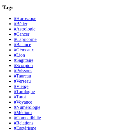
Tags
#Horoscope
#Bélier
#Astrologie
#Cancer
#Capricorne
#Balance
#Gémeaux
#Lion
#Sagittaire
#Scorpion
#Poissons
#Taureau
#Verseau
#Vierge
#Tarologue
#Tarot
#Voyance
#Numérologie
#Médium
#Compatibilité
#Relations
#Esotérisme