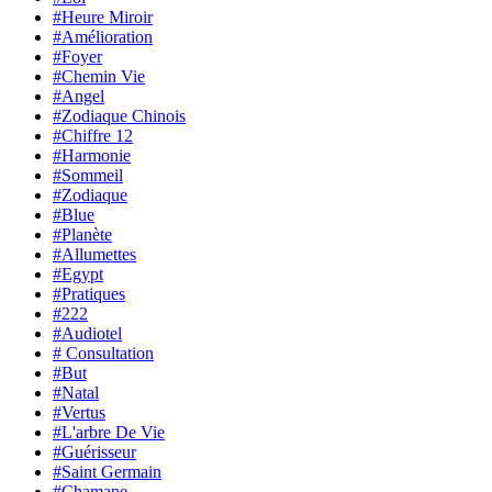
#Heure Miroir
#Amélioration
#Foyer
#Chemin Vie
#Angel
#Zodiaque Chinois
#Chiffre 12
#Harmonie
#Sommeil
#Zodiaque
#Blue
#Planète
#Allumettes
#Egypt
#Pratiques
#222
#Audiotel
# Consultation
#But
#Natal
#Vertus
#L'arbre De Vie
#Guérisseur
#Saint Germain
#Chamane