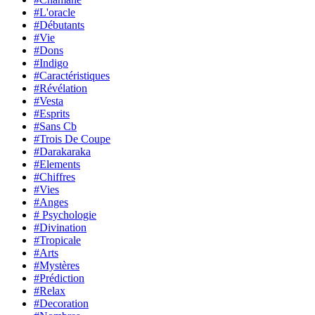
#L'oracle
#Débutants
#Vie
#Dons
#Indigo
#Caractéristiques
#Révélation
#Vesta
#Esprits
#Sans Cb
#Trois De Coupe
#Darakaraka
#Elements
#Chiffres
#Vies
#Anges
# Psychologie
#Divination
#Tropicale
#Arts
#Mystères
#Prédiction
#Relax
#Decoration