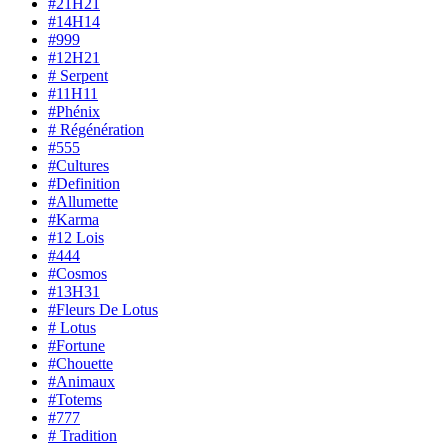
#21H21
#14H14
#999
#12H21
# Serpent
#11H11
#Phénix
# Régénération
#555
#Cultures
#Definition
#Allumette
#Karma
#12 Lois
#444
#Cosmos
#13H31
#Fleurs De Lotus
# Lotus
#Fortune
#Chouette
#Animaux
#Totems
#777
# Tradition