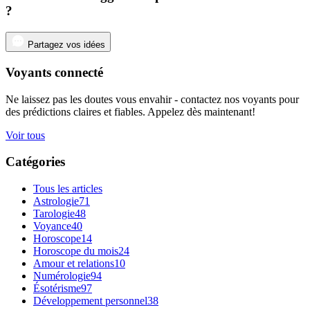
?
Partagez vos idées
Voyants connecté
Ne laissez pas les doutes vous envahir - contactez nos voyants pour
des prédictions claires et fiables. Appelez dès maintenant!
Voir tous
Catégories
Tous les articles
Astrologie
71
Tarologie
48
Voyance
40
Horoscope
14
Horoscope du mois
24
Amour et relations
10
Numérologie
94
Ésotérisme
97
Développement personnel
38