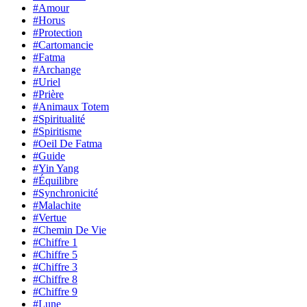
#Amour
#Horus
#Protection
#Cartomancie
#Fatma
#Archange
#Uriel
#Prière
#Animaux Totem
#Spiritualité
#Spiritisme
#Oeil De Fatma
#Guide
#Yin Yang
#Équilibre
#Synchronicité
#Malachite
#Vertue
#Chemin De Vie
#Chiffre 1
#Chiffre 5
#Chiffre 3
#Chiffre 8
#Chiffre 9
#Lune