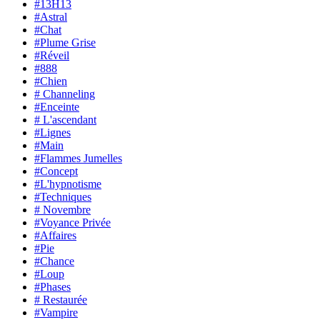
#13H13
#Astral
#Chat
#Plume Grise
#Réveil
#888
#Chien
# Channeling
#Enceinte
# L'ascendant
#Lignes
#Main
#Flammes Jumelles
#Concept
#L'hypnotisme
#Techniques
# Novembre
#Voyance Privée
#Affaires
#Pie
#Chance
#Loup
#Phases
# Restaurée
#Vampire