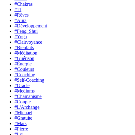
#Chakras
#11
#Rêves
#Aura
#Développement
#Feng_Shui
#Yoga
#Clairvoyance
#Bienfaits
#Méditation
#Guérison
#Énergie
#Couleurs
#Coaching
#Self-Coaching
#Oracle
#Mediums
#Chamanisme
#Couple
#L'Archange
#Michael
#Gratuite
#Mars
#Pierre
#Loi