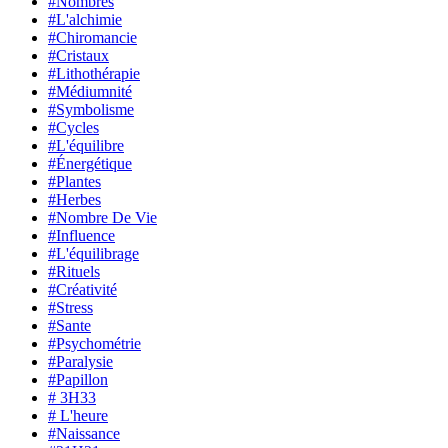
#Nombres
#L'alchimie
#Chiromancie
#Cristaux
#Lithothérapie
#Médiumnité
#Symbolisme
#Cycles
#L'équilibre
#Énergétique
#Plantes
#Herbes
#Nombre De Vie
#Influence
#L'équilibrage
#Rituels
#Créativité
#Stress
#Sante
#Psychométrie
#Paralysie
#Papillon
# 3H33
# L'heure
#Naissance