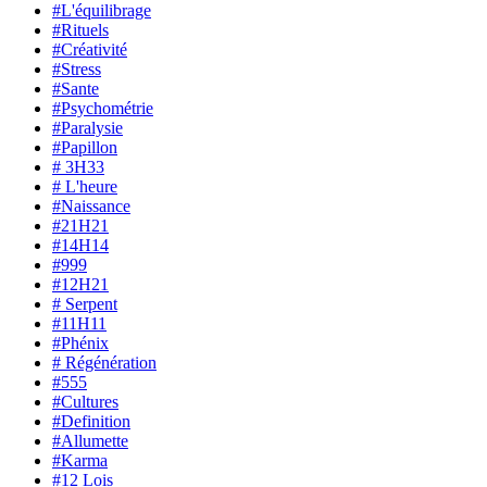
#L'équilibrage
#Rituels
#Créativité
#Stress
#Sante
#Psychométrie
#Paralysie
#Papillon
# 3H33
# L'heure
#Naissance
#21H21
#14H14
#999
#12H21
# Serpent
#11H11
#Phénix
# Régénération
#555
#Cultures
#Definition
#Allumette
#Karma
#12 Lois