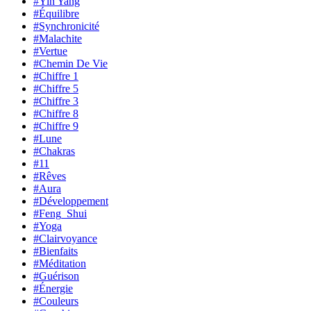
#Yin Yang
#Équilibre
#Synchronicité
#Malachite
#Vertue
#Chemin De Vie
#Chiffre 1
#Chiffre 5
#Chiffre 3
#Chiffre 8
#Chiffre 9
#Lune
#Chakras
#11
#Rêves
#Aura
#Développement
#Feng_Shui
#Yoga
#Clairvoyance
#Bienfaits
#Méditation
#Guérison
#Énergie
#Couleurs