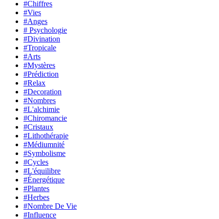
#Chiffres
#Vies
#Anges
# Psychologie
#Divination
#Tropicale
#Arts
#Mystères
#Prédiction
#Relax
#Decoration
#Nombres
#L'alchimie
#Chiromancie
#Cristaux
#Lithothérapie
#Médiumnité
#Symbolisme
#Cycles
#L'équilibre
#Énergétique
#Plantes
#Herbes
#Nombre De Vie
#Influence