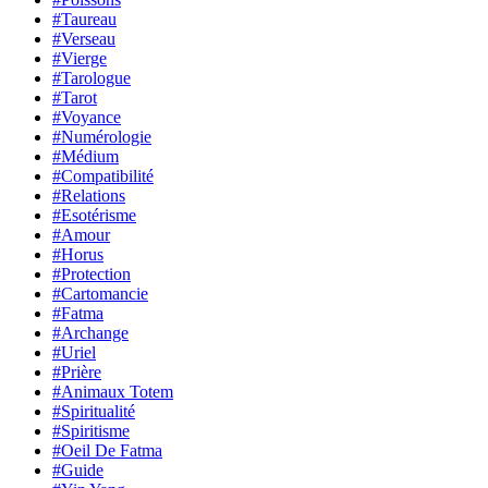
#Taureau
#Verseau
#Vierge
#Tarologue
#Tarot
#Voyance
#Numérologie
#Médium
#Compatibilité
#Relations
#Esotérisme
#Amour
#Horus
#Protection
#Cartomancie
#Fatma
#Archange
#Uriel
#Prière
#Animaux Totem
#Spiritualité
#Spiritisme
#Oeil De Fatma
#Guide