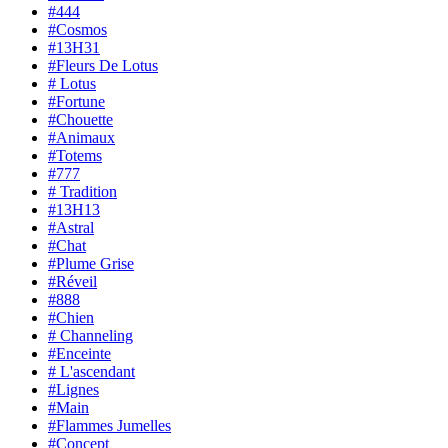
#444
#Cosmos
#13H31
#Fleurs De Lotus
# Lotus
#Fortune
#Chouette
#Animaux
#Totems
#777
# Tradition
#13H13
#Astral
#Chat
#Plume Grise
#Réveil
#888
#Chien
# Channeling
#Enceinte
# L'ascendant
#Lignes
#Main
#Flammes Jumelles
#Concept