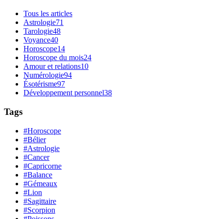
Tous les articles
Astrologie
71
Tarologie
48
Voyance
40
Horoscope
14
Horoscope du mois
24
Amour et relations
10
Numérologie
94
Ésotérisme
97
Développement personnel
38
Tags
#Horoscope
#Bélier
#Astrologie
#Cancer
#Capricorne
#Balance
#Gémeaux
#Lion
#Sagittaire
#Scorpion
#Poissons