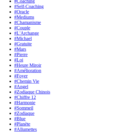
#Coaching
#Self-Coaching
#Oracle
#Mediums
#Chamanisme
#Couple
#L'Archange
#Michael
#Gratuite
#Mars
#Pierre
#Loi
#Heure Miroir
#Amélioration
#Foyer
#Chemin Vie
#Angel
#Zodiaque Chinois
#Chiffre 12
#Harmonie
#Sommeil
#Zodiaque
#Blue
#Planète
#Allumettes