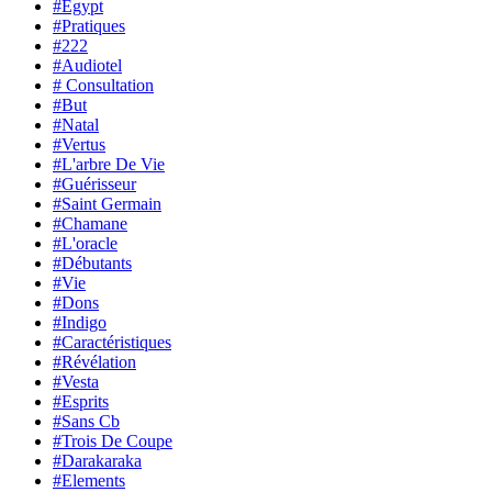
#Egypt
#Pratiques
#222
#Audiotel
# Consultation
#But
#Natal
#Vertus
#L'arbre De Vie
#Guérisseur
#Saint Germain
#Chamane
#L'oracle
#Débutants
#Vie
#Dons
#Indigo
#Caractéristiques
#Révélation
#Vesta
#Esprits
#Sans Cb
#Trois De Coupe
#Darakaraka
#Elements