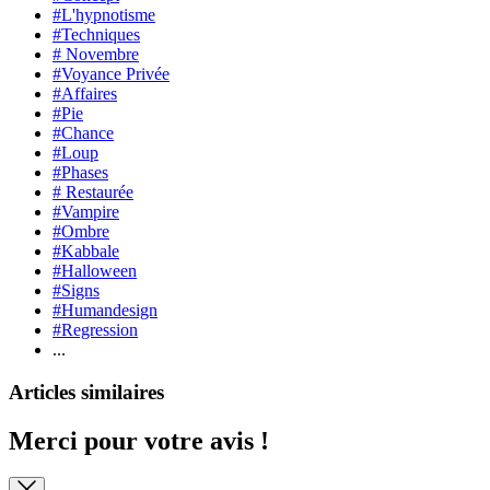
#L'hypnotisme
#Techniques
# Novembre
#Voyance Privée
#Affaires
#Pie
#Chance
#Loup
#Phases
# Restaurée
#Vampire
#Ombre
#Kabbale
#Halloween
#Signs
#Humandesign
#Regression
...
Articles similaires
Merci pour votre avis !