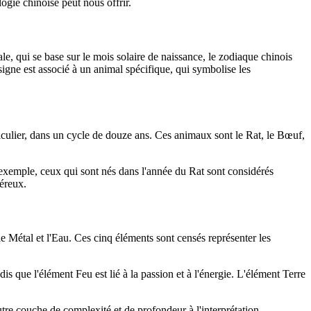
logie chinoise peut nous offrir.
ale, qui se base sur le mois solaire de naissance, le zodiaque chinois
igne est associé à un animal spécifique, qui symbolise les
iculier, dans un cycle de douze ans. Ces animaux sont le Rat, le Bœuf,
ar exemple, ceux qui sont nés dans l'année du Rat sont considérés
néreux.
, le Métal et l'Eau. Ces cinq éléments sont censés représenter les
dis que l'élément Feu est lié à la passion et à l'énergie. L'élément Terre
utre couche de complexité et de profondeur à l'interprétation