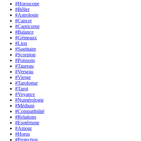
#Horoscope
#Bélier
#Astrologie
#Cancer
#Capricorne
#Balance
#Gémeaux
#Lion
#Sagittaire
#Scorpion
#Poissons
#Taureau
#Verseau
#Vierge
#Tarologue
#Tarot
#Voyance
#Numérologie
#Médium
#Compatibilité
#Relations
#Esotérisme
#Amour
#Horus
#Protection