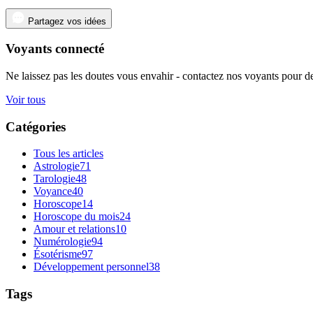
Partagez vos idées
Voyants connecté
Ne laissez pas les doutes vous envahir - contactez nos voyants pour de
Voir tous
Catégories
Tous les articles
Astrologie
71
Tarologie
48
Voyance
40
Horoscope
14
Horoscope du mois
24
Amour et relations
10
Numérologie
94
Ésotérisme
97
Développement personnel
38
Tags