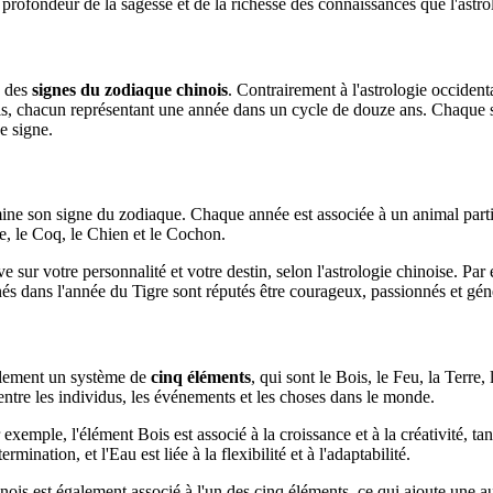
a profondeur de la sagesse et de la richesse des connaissances que l'astro
e des
signes du zodiaque chinois
. Contrairement à l'astrologie occident
ois, chacun représentant une année dans un cycle de douze ans. Chaque s
ce signe.
mine son signe du zodiaque. Chaque année est associée à un animal part
ge, le Coq, le Chien et le Cochon.
ve sur votre personnalité et votre destin, selon l'astrologie chinoise. P
nés dans l'année du Tigre sont réputés être courageux, passionnés et gé
galement un système de
cinq éléments
, qui sont le Bois, le Feu, la Terre
ns entre les individus, les événements et les choses dans le monde.
 exemple, l'élément Bois est associé à la croissance et à la créativité, tan
ermination, et l'Eau est liée à la flexibilité et à l'adaptabilité.
nois est également associé à l'un des cinq éléments, ce qui ajoute une a