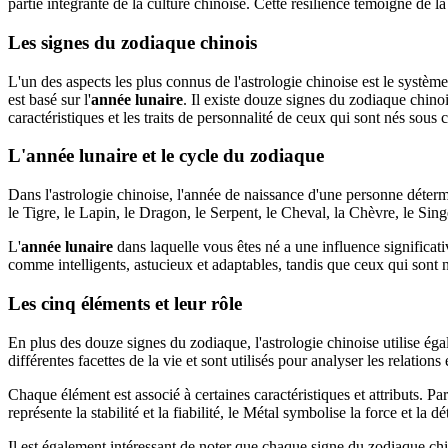
partie intégrante de la culture chinoise. Cette résilience témoigne de l
Les signes du zodiaque chinois
L'un des aspects les plus connus de l'astrologie chinoise est le systèm
est basé sur l'
année lunaire
. Il existe douze signes du zodiaque chin
caractéristiques et les traits de personnalité de ceux qui sont nés sous 
L'année lunaire et le cycle du zodiaque
Dans l'astrologie chinoise, l'année de naissance d'une personne déter
le Tigre, le Lapin, le Dragon, le Serpent, le Cheval, la Chèvre, le Sin
L'
année lunaire
dans laquelle vous êtes né a une influence significati
comme intelligents, astucieux et adaptables, tandis que ceux qui sont 
Les cinq éléments et leur rôle
En plus des douze signes du zodiaque, l'astrologie chinoise utilise é
différentes facettes de la vie et sont utilisés pour analyser les relatio
Chaque élément est associé à certaines caractéristiques et attributs. Par
représente la stabilité et la fiabilité, le Métal symbolise la force et la dét
Il est également intéressant de noter que chaque signe du zodiaque chi