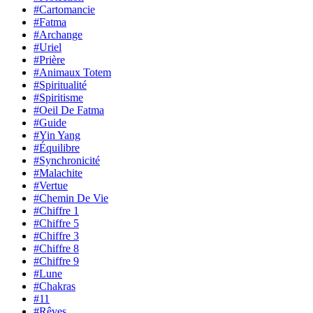
#Cartomancie
#Fatma
#Archange
#Uriel
#Prière
#Animaux Totem
#Spiritualité
#Spiritisme
#Oeil De Fatma
#Guide
#Yin Yang
#Équilibre
#Synchronicité
#Malachite
#Vertue
#Chemin De Vie
#Chiffre 1
#Chiffre 5
#Chiffre 3
#Chiffre 8
#Chiffre 9
#Lune
#Chakras
#11
#Rêves