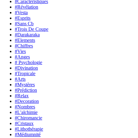
#Caractéristiques
#Révélation
#Vesta
#Esprits
#Sans Cb
#Trois De Coupe
#Darakaraka
#Elements
#Chiffres
#Vies
#Anges
# Psychologie
#Divination
#Tropicale
#Arts
#Mystères
#Prédiction
#Relax
#Decoration
#Nombres
#L'alchimie
#Chiromancie
#Cristaux
#Lithothérapie
#Médiumnité