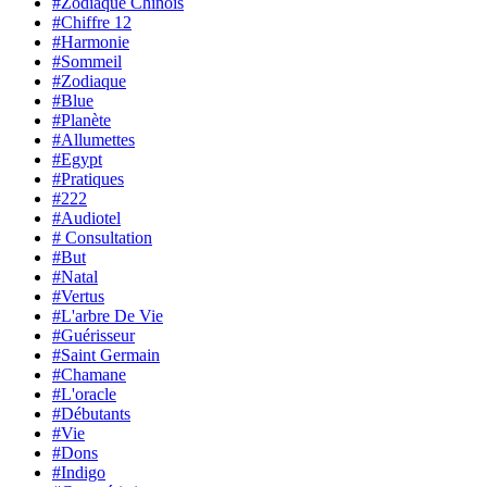
#Zodiaque Chinois
#Chiffre 12
#Harmonie
#Sommeil
#Zodiaque
#Blue
#Planète
#Allumettes
#Egypt
#Pratiques
#222
#Audiotel
# Consultation
#But
#Natal
#Vertus
#L'arbre De Vie
#Guérisseur
#Saint Germain
#Chamane
#L'oracle
#Débutants
#Vie
#Dons
#Indigo