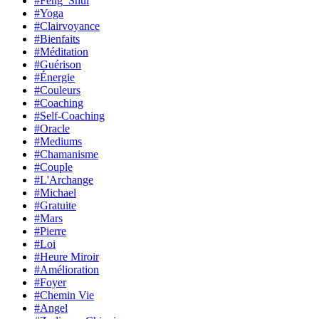
#Feng_Shui
#Yoga
#Clairvoyance
#Bienfaits
#Méditation
#Guérison
#Énergie
#Couleurs
#Coaching
#Self-Coaching
#Oracle
#Mediums
#Chamanisme
#Couple
#L'Archange
#Michael
#Gratuite
#Mars
#Pierre
#Loi
#Heure Miroir
#Amélioration
#Foyer
#Chemin Vie
#Angel