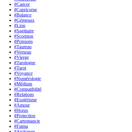
#Cancer
#Capricorne
#Balance
#Gémeaux
#Lion
#Sagittaire
#Scorpion
#Poissons
#Taureau
#Verseau
#Vierge
#Tarologue
#Tarot
#Voyance
#Numérologie
#Médium
#Compatibilité
#Relations
#Esotérisme
#Amour
#Horus
#Protection
#Cartomancie
#Fatma
#Archange