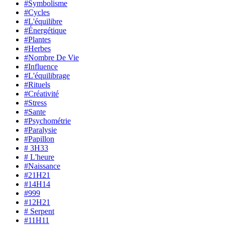
#Symbolisme
#Cycles
#L'équilibre
#Énergétique
#Plantes
#Herbes
#Nombre De Vie
#Influence
#L'équilibrage
#Rituels
#Créativité
#Stress
#Sante
#Psychométrie
#Paralysie
#Papillon
# 3H33
# L'heure
#Naissance
#21H21
#14H14
#999
#12H21
# Serpent
#11H11