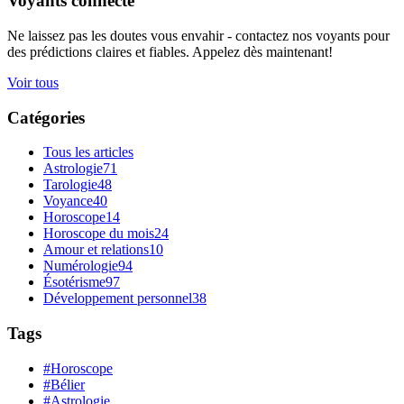
Voyants connecté
Ne laissez pas les doutes vous envahir - contactez nos voyants pour
des prédictions claires et fiables. Appelez dès maintenant!
Voir tous
Catégories
Tous les articles
Astrologie
71
Tarologie
48
Voyance
40
Horoscope
14
Horoscope du mois
24
Amour et relations
10
Numérologie
94
Ésotérisme
97
Développement personnel
38
Tags
#Horoscope
#Bélier
#Astrologie