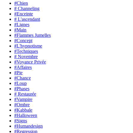
#Chien
# Channeling
#Enceinte
# L'ascendant
#Lignes
#Main
#Flammes Jumelles
#Concept
#L'hypnotisme
#Techniques
# Novembre
#Voyance Privée
#Affaires
#Pie
#Chance
#Loup
#Phases
# Restaurée
#Vampire
#Ombre
#Kabbale
#Halloween
#Signs
#Humandesign
#Regression