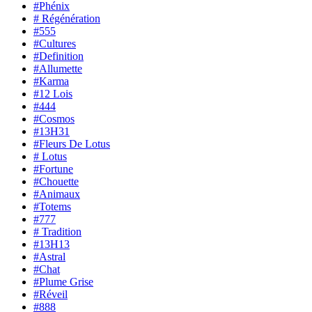
#Phénix
# Régénération
#555
#Cultures
#Definition
#Allumette
#Karma
#12 Lois
#444
#Cosmos
#13H31
#Fleurs De Lotus
# Lotus
#Fortune
#Chouette
#Animaux
#Totems
#777
# Tradition
#13H13
#Astral
#Chat
#Plume Grise
#Réveil
#888