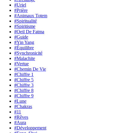
#Uriel
#Prière
#Animaux Totem
#Spiritualité
#Spiritisme
#Oeil De Fatma
#Guide
#Yin Yang
#Équilibre
#Synchronicité
#Malachite
#Vertue
#Chemin De Vie
#Chiffre 1
#Chiffre 5
#Chiffre 3
#Chiffre 8
#Chiffre 9
#Lune
#Chakras
#11
#Rêves
#Aura
#Développement