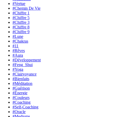
#Vertue
#Chemin De Vie
#Chiffre 1
#Chiffre 5
#Chiffre 3
#Chiffre 8
#Chiffre 9
#Lune
#Chakras
#11
#Rêves
#Aura
#Développement
#Feng_Shui
#Yoga
#Clairvoyance
#Bienfaits
#Méditation
#Guérison
#Énergie
#Couleurs
#Coaching
#Self-Coaching
#Oracle
#Mediums