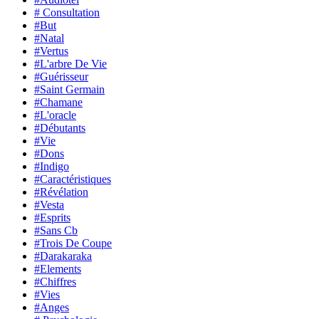
# Consultation
#But
#Natal
#Vertus
#L'arbre De Vie
#Guérisseur
#Saint Germain
#Chamane
#L'oracle
#Débutants
#Vie
#Dons
#Indigo
#Caractéristiques
#Révélation
#Vesta
#Esprits
#Sans Cb
#Trois De Coupe
#Darakaraka
#Elements
#Chiffres
#Vies
#Anges