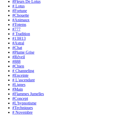
#Fleurs De Lotus
# Lotus
#Fortune
#Chouette
#Animaux
#Totems
#777
# Tradition
#13H13
#Astral
#Chat
#Plume Grise
#Réveil
#888
#Chien
# Channeling
#Enceinte
# L'ascendant
#Lignes
#Main
#Flammes Jumelles
#Concept
#L'hypnotisme
#Techniques
# Novembre