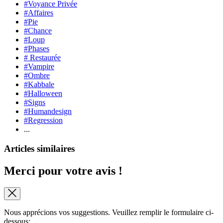
#Voyance Privée
#Affaires
#Pie
#Chance
#Loup
#Phases
# Restaurée
#Vampire
#Ombre
#Kabbale
#Halloween
#Signs
#Humandesign
#Regression
...
Articles similaires
Merci pour votre avis !
Nous apprécions vos suggestions. Veuillez remplir le formulaire ci-
dessous: