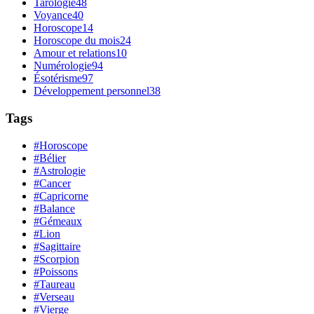
Tarologie
48
Voyance
40
Horoscope
14
Horoscope du mois
24
Amour et relations
10
Numérologie
94
Ésotérisme
97
Développement personnel
38
Tags
#Horoscope
#Bélier
#Astrologie
#Cancer
#Capricorne
#Balance
#Gémeaux
#Lion
#Sagittaire
#Scorpion
#Poissons
#Taureau
#Verseau
#Vierge