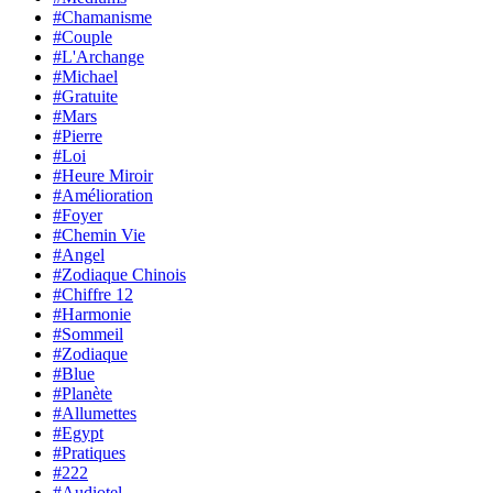
#Chamanisme
#Couple
#L'Archange
#Michael
#Gratuite
#Mars
#Pierre
#Loi
#Heure Miroir
#Amélioration
#Foyer
#Chemin Vie
#Angel
#Zodiaque Chinois
#Chiffre 12
#Harmonie
#Sommeil
#Zodiaque
#Blue
#Planète
#Allumettes
#Egypt
#Pratiques
#222
#Audiotel