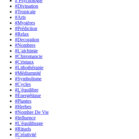
# Psychologie
#Divination
#Tropicale
#Arts
#Mystères
#Prédiction
#Relax
#Decoration
#Nombres
#L'alchimie
#Chiromancie
#Cristaux
#Lithothérapie
#Médiumnité
#Symbolisme
#Cycles
#L'équilibre
#Énergétique
#Plantes
#Herbes
#Nombre De Vie
#Influence
#L'équilibrage
#Rituels
#Créativité