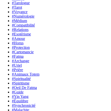
#Tarologue
#Tarot
#Voyance
#Numérologie
#Médium
#Compatibilité
#Relations
#Esotérisme
#Amour
#Horus
#Protection
#Cartomancie
#Fatma
#Archange
#Uriel
#Prière
#Animaux Totem
#Spiritualité
#Spiritisme
#Oeil De Fatma
#Guide
#Yin Yang
#Équilibre
#Synchronicité
#Malachite