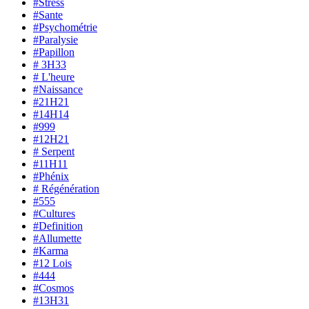
#Stress
#Sante
#Psychométrie
#Paralysie
#Papillon
# 3H33
# L'heure
#Naissance
#21H21
#14H14
#999
#12H21
# Serpent
#11H11
#Phénix
# Régénération
#555
#Cultures
#Definition
#Allumette
#Karma
#12 Lois
#444
#Cosmos
#13H31