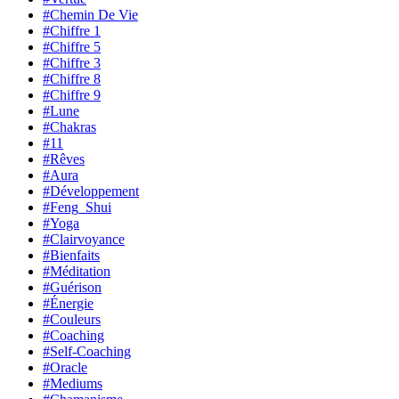
#Chemin De Vie
#Chiffre 1
#Chiffre 5
#Chiffre 3
#Chiffre 8
#Chiffre 9
#Lune
#Chakras
#11
#Rêves
#Aura
#Développement
#Feng_Shui
#Yoga
#Clairvoyance
#Bienfaits
#Méditation
#Guérison
#Énergie
#Couleurs
#Coaching
#Self-Coaching
#Oracle
#Mediums