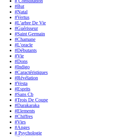
# Consultation
#But
#Natal
#Vertus
#L'arbre De Vie
#Guérisseur
#Saint Germain
#Chamane
#L'oracle
#Débutants
#Vie
#Dons
#Indigo
#Caractéristiques
#Révélation
#Vesta
#Esprits
#Sans Cb
#Trois De Coupe
#Darakaraka
#Elements
#Chiffres
#Vies
#Anges
# Psychologie