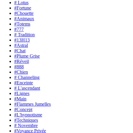
# Lotus
#Fortune
#Chouette
#Animaux
#Totems
#777
# Tradition
#13H13
#Astral
#Chat
#Plume Grise
#Réveil
#888
#Chien
# Channeling
#Enceinte
# L'ascendant
#Lignes
#Main
#Flammes Jumelles
#Concept
#L'hypnotisme
#Techniques
# Novembre
#Voyance Privée