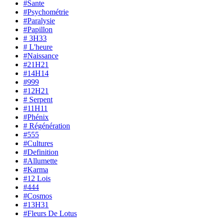
#Sante
#Psychométrie
#Paralysie
#Papillon
# 3H33
# L'heure
#Naissance
#21H21
#14H14
#999
#12H21
# Serpent
#11H11
#Phénix
# Régénération
#555
#Cultures
#Definition
#Allumette
#Karma
#12 Lois
#444
#Cosmos
#13H31
#Fleurs De Lotus