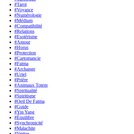
#Tarot
#Voyance
#Numérologie
#Médium
#Compatibilité
#Relations
#Esotérisme
#Amour
#Horus
#Protection
#Cartomancie
#Fatma
#Archange
#Uriel
#Prière
#Animaux Totem
#Spiritualité
#Spiritisme
#Oeil De Fatma
#Guide
#Yin Yang
#Équilibre
#Synchronicité
#Malachite
#Vertue