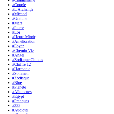
#Chamanisme
#Couple
#L'Archange
#Michael
#Gratuite
#Mars
#Pierre
#Loi
#Heure Miroir
#Amélioration
#Foyer
#Chemin Vie
#Angel
#Zodiaque Chinois
#Chiffre 12
#Harmonie
#Sommeil
#Zodiaque
#Blue
#Planète
#Allumettes
#Egypt
#Pratiques
#222
#Audiotel