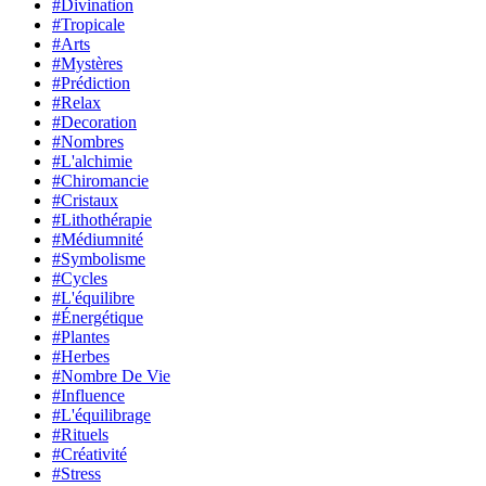
#Divination
#Tropicale
#Arts
#Mystères
#Prédiction
#Relax
#Decoration
#Nombres
#L'alchimie
#Chiromancie
#Cristaux
#Lithothérapie
#Médiumnité
#Symbolisme
#Cycles
#L'équilibre
#Énergétique
#Plantes
#Herbes
#Nombre De Vie
#Influence
#L'équilibrage
#Rituels
#Créativité
#Stress