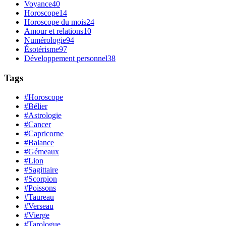
Voyance
40
Horoscope
14
Horoscope du mois
24
Amour et relations
10
Numérologie
94
Ésotérisme
97
Développement personnel
38
Tags
#Horoscope
#Bélier
#Astrologie
#Cancer
#Capricorne
#Balance
#Gémeaux
#Lion
#Sagittaire
#Scorpion
#Poissons
#Taureau
#Verseau
#Vierge
#Tarologue