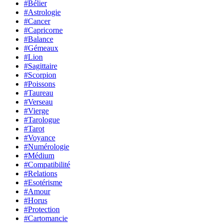
#Bélier
#Astrologie
#Cancer
#Capricorne
#Balance
#Gémeaux
#Lion
#Sagittaire
#Scorpion
#Poissons
#Taureau
#Verseau
#Vierge
#Tarologue
#Tarot
#Voyance
#Numérologie
#Médium
#Compatibilité
#Relations
#Esotérisme
#Amour
#Horus
#Protection
#Cartomancie