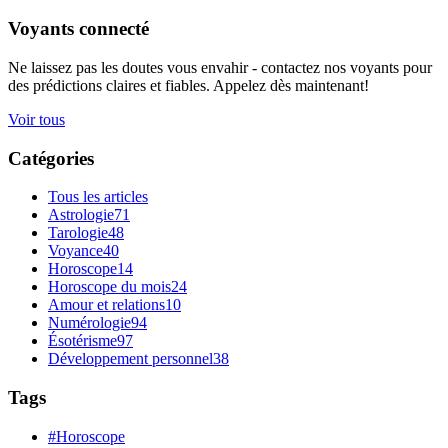
Voyants connecté
Ne laissez pas les doutes vous envahir - contactez nos voyants pour
des prédictions claires et fiables. Appelez dès maintenant!
Voir tous
Catégories
Tous les articles
Astrologie
71
Tarologie
48
Voyance
40
Horoscope
14
Horoscope du mois
24
Amour et relations
10
Numérologie
94
Ésotérisme
97
Développement personnel
38
Tags
#Horoscope