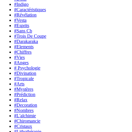
#Indigo
#Caractéristiques
#Révélation
#Vesta
#Esprits
#Sans Cb
#Trois De Coupe
#Darakaraka
#Elements
#Chiffres
#Vies
#Anges
# Psychologie
#Divination
#Tropicale
#Arts
#Mystères
#Prédiction
#Relax
#Decoration
#Nombres
#L'alchimie
#Chiromancie
#Cristaux
#Lithothérapie