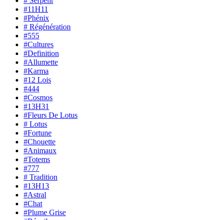
# Serpent
#11H11
#Phénix
# Régénération
#555
#Cultures
#Definition
#Allumette
#Karma
#12 Lois
#444
#Cosmos
#13H31
#Fleurs De Lotus
# Lotus
#Fortune
#Chouette
#Animaux
#Totems
#777
# Tradition
#13H13
#Astral
#Chat
#Plume Grise