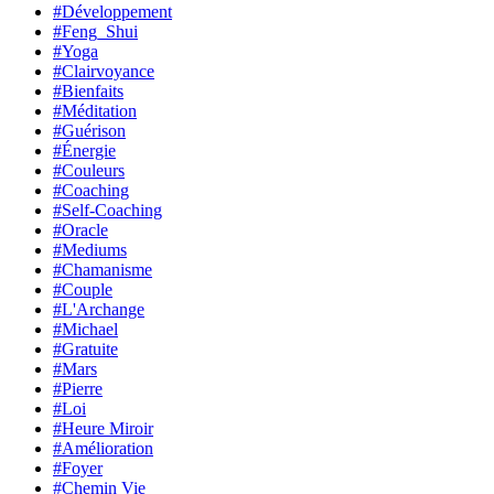
#Développement
#Feng_Shui
#Yoga
#Clairvoyance
#Bienfaits
#Méditation
#Guérison
#Énergie
#Couleurs
#Coaching
#Self-Coaching
#Oracle
#Mediums
#Chamanisme
#Couple
#L'Archange
#Michael
#Gratuite
#Mars
#Pierre
#Loi
#Heure Miroir
#Amélioration
#Foyer
#Chemin Vie