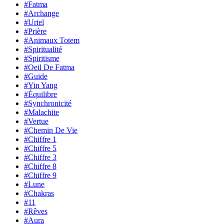
#Fatma
#Archange
#Uriel
#Prière
#Animaux Totem
#Spiritualité
#Spiritisme
#Oeil De Fatma
#Guide
#Yin Yang
#Équilibre
#Synchronicité
#Malachite
#Vertue
#Chemin De Vie
#Chiffre 1
#Chiffre 5
#Chiffre 3
#Chiffre 8
#Chiffre 9
#Lune
#Chakras
#11
#Rêves
#Aura