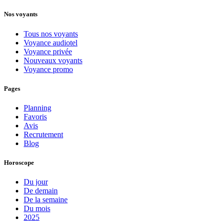
Nos voyants
Tous nos voyants
Voyance audiotel
Voyance privée
Nouveaux voyants
Voyance promo
Pages
Planning
Favoris
Avis
Recrutement
Blog
Horoscope
Du jour
De demain
De la semaine
Du mois
2025