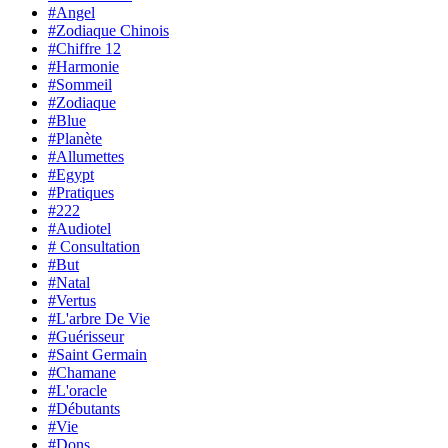
#Angel
#Zodiaque Chinois
#Chiffre 12
#Harmonie
#Sommeil
#Zodiaque
#Blue
#Planète
#Allumettes
#Egypt
#Pratiques
#222
#Audiotel
# Consultation
#But
#Natal
#Vertus
#L'arbre De Vie
#Guérisseur
#Saint Germain
#Chamane
#L'oracle
#Débutants
#Vie
#Dons