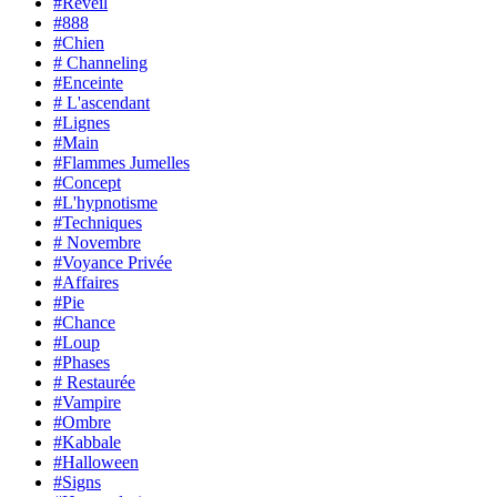
#Réveil
#888
#Chien
# Channeling
#Enceinte
# L'ascendant
#Lignes
#Main
#Flammes Jumelles
#Concept
#L'hypnotisme
#Techniques
# Novembre
#Voyance Privée
#Affaires
#Pie
#Chance
#Loup
#Phases
# Restaurée
#Vampire
#Ombre
#Kabbale
#Halloween
#Signs