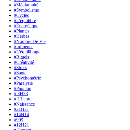
#Médiumnité
#Symbolisme
#Cycles
#L'équilibre
#Énergétique
#Plantes
#Herbes
#Nombre De Vie
#Influence
#L'équilibrage
#Rituels
#Créativité
#Stress
#Sante
#Psychométrie
#Paralysie
#Papillon
# 3H33
# L'heure
#Naissance
#21H21
#14H14
#999
#12H21