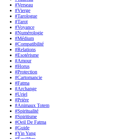
#Verseau
#Vierge
#Tarologue
#Tarot
#Voyance
#Numérologie
#Médium
#Compatibilité
#Relations
#Esotérisme
#Amour
#Horus
#Protection
#Cartomancie
#Fatma
#Archange
#Uriel
#Prière
#Animaux Totem
#Spiritualité
#Spiritisme
#Oeil De Fatma
#Guide
#Yin Yang
#Équilibre