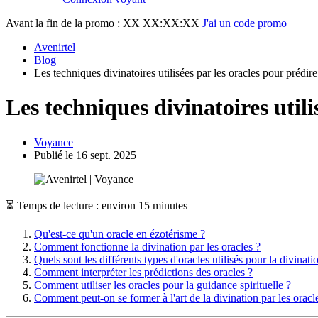
Avant la fin de la promo :
XX XX:XX:XX
J'ai un code promo
Avenirtel
Blog
Les techniques divinatoires utilisées par les oracles pour prédire
Les techniques divinatoires utili
Voyance
Publié le 16 sept. 2025
⏳ Temps de lecture : environ 15 minutes
Qu'est-ce qu'un oracle en ézotérisme ?
Comment fonctionne la divination par les oracles ?
Quels sont les différents types d'oracles utilisés pour la divinati
Comment interpréter les prédictions des oracles ?
Comment utiliser les oracles pour la guidance spirituelle ?
Comment peut-on se former à l'art de la divination par les oracl