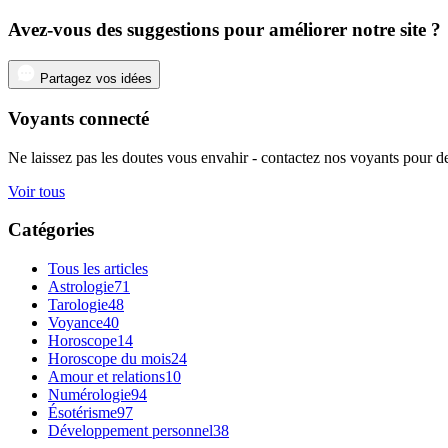
Avez-vous des suggestions pour améliorer notre site ?
Partagez vos idées
Voyants connecté
Ne laissez pas les doutes vous envahir - contactez nos voyants pour de
Voir tous
Catégories
Tous les articles
Astrologie
71
Tarologie
48
Voyance
40
Horoscope
14
Horoscope du mois
24
Amour et relations
10
Numérologie
94
Ésotérisme
97
Développement personnel
38