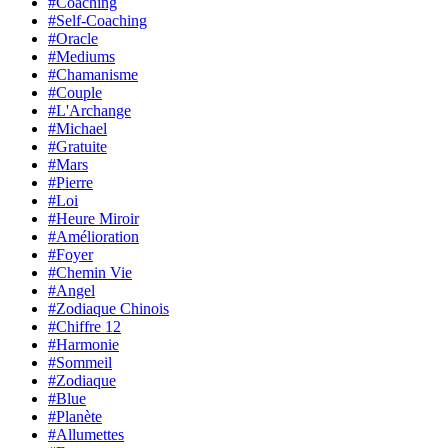
#Coaching
#Self-Coaching
#Oracle
#Mediums
#Chamanisme
#Couple
#L'Archange
#Michael
#Gratuite
#Mars
#Pierre
#Loi
#Heure Miroir
#Amélioration
#Foyer
#Chemin Vie
#Angel
#Zodiaque Chinois
#Chiffre 12
#Harmonie
#Sommeil
#Zodiaque
#Blue
#Planète
#Allumettes