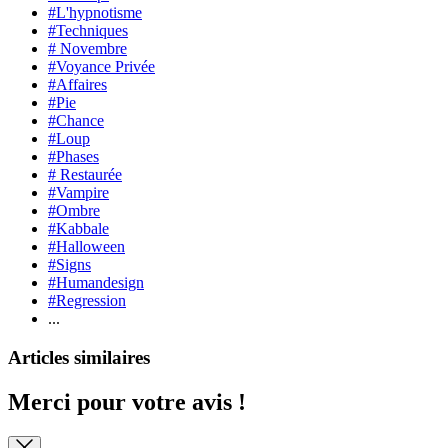
#L'hypnotisme
#Techniques
# Novembre
#Voyance Privée
#Affaires
#Pie
#Chance
#Loup
#Phases
# Restaurée
#Vampire
#Ombre
#Kabbale
#Halloween
#Signs
#Humandesign
#Regression
...
Articles similaires
Merci pour votre avis !