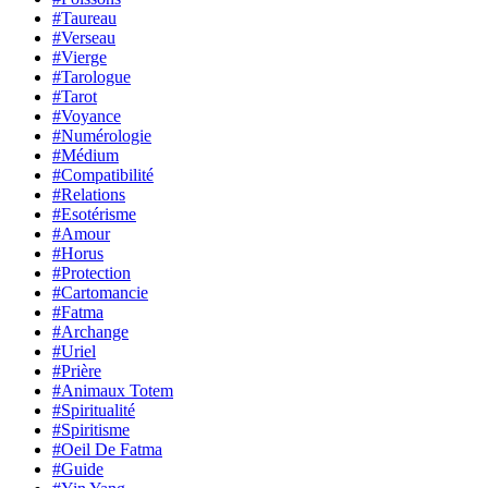
#Taureau
#Verseau
#Vierge
#Tarologue
#Tarot
#Voyance
#Numérologie
#Médium
#Compatibilité
#Relations
#Esotérisme
#Amour
#Horus
#Protection
#Cartomancie
#Fatma
#Archange
#Uriel
#Prière
#Animaux Totem
#Spiritualité
#Spiritisme
#Oeil De Fatma
#Guide