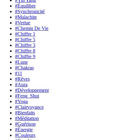
#Yin Yang
#Équilibre
#Synchronicité
#Malachite
#Vertue
#Chemin De Vie
#Chiffre 1
#Chiffre 5
#Chiffre 3
#Chiffre 8
#Chiffre 9
#Lune
#Chakras
#11
#Rêves
#Aura
#Développement
#Feng_Shui
#Yoga
#Clairvoyance
#Bienfaits
#Méditation
#Guérison
#Énergie
#Couleurs