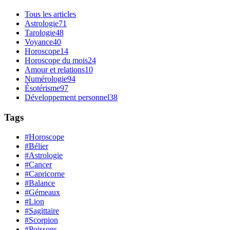
Tous les articles
Astrologie
71
Tarologie
48
Voyance
40
Horoscope
14
Horoscope du mois
24
Amour et relations
10
Numérologie
94
Ésotérisme
97
Développement personnel
38
Tags
#Horoscope
#Bélier
#Astrologie
#Cancer
#Capricorne
#Balance
#Gémeaux
#Lion
#Sagittaire
#Scorpion
#Poissons