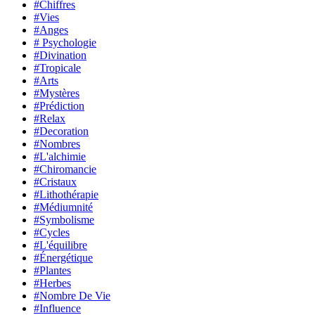
#Chiffres
#Vies
#Anges
# Psychologie
#Divination
#Tropicale
#Arts
#Mystères
#Prédiction
#Relax
#Decoration
#Nombres
#L'alchimie
#Chiromancie
#Cristaux
#Lithothérapie
#Médiumnité
#Symbolisme
#Cycles
#L'équilibre
#Énergétique
#Plantes
#Herbes
#Nombre De Vie
#Influence