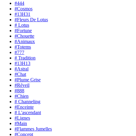
#444
#Cosmos
#13H31
#Fleurs De Lotus
# Lotus
#Fortune
#Chouette
#Animaux
#Totems
#777
# Tradition
#13H13
#Astral
#Chat
#Plume Grise
#Réveil
#888
#Chien
# Channeling
#Enceinte
# L'ascendant
#Lignes
#Main
#Flammes Jumelles
#Concept