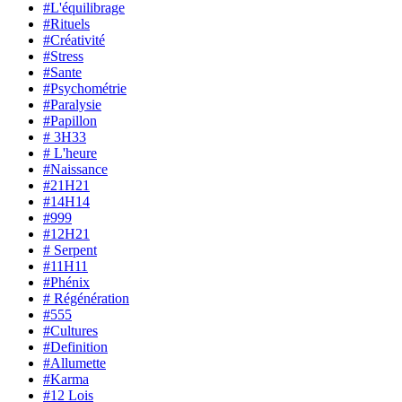
#L'équilibrage
#Rituels
#Créativité
#Stress
#Sante
#Psychométrie
#Paralysie
#Papillon
# 3H33
# L'heure
#Naissance
#21H21
#14H14
#999
#12H21
# Serpent
#11H11
#Phénix
# Régénération
#555
#Cultures
#Definition
#Allumette
#Karma
#12 Lois