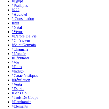
#Egypt
#Pratiques
#222
#Audiotel
# Consultation
#But
#Natal
#Vertus
#L'arbre De Vie
#Guérisseur
#Saint Germain
#Chamane
#L'oracle
#Débutants
#Vie
#Dons
#Indigo
#Caractéristiques
#Révélation
#Vesta
#Esprits
#Sans Cb
#Trois De Coupe
#Darakaraka
#Elements