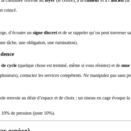
, la cheminée renvoie au
foyer
(le centre), à la
chaleur
et à l’
ancien
(la 
st coincé.
rge, d’écouter un
signe discret
et de se rappeler qu’on peut traverser sa
une tâche, une obligation, une rumination).
udence
n de cycle
(quelque chose est terminé, même si vous résistez) et de
mue
 plusieurs), contactez les services compétents. Ne manipulez pas sans pr
ole renvoie au désir d’espace et de choix ; un oiseau en cage évoque la 
z 10% de pression (juste 10%).
ar espèce)