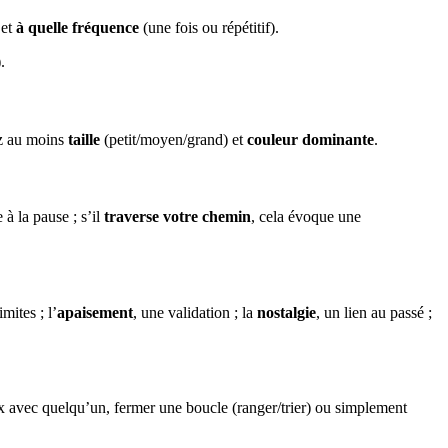
 et
à quelle fréquence
(une fois ou répétitif).
.
ez au moins
taille
(petit/moyen/grand) et
couleur dominante
.
 à la pause ; s’il
traverse votre chemin
, cela évoque une
mites ; l’
apaisement
, une validation ; la
nostalgie
, un lien au passé ;
oix avec quelqu’un, fermer une boucle (ranger/trier) ou simplement