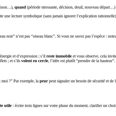
maison…),
quand
(période stressante, décision, deuil, nouveau départ…)
ite une lecture symbolique (sans jamais ignorer l’explication rationnelle)
seau noir” n’est pas “oiseau blanc”. Si vous ne savez pas l’espèce : not
énergie et d’expression ; s’il
reste immobile
et vous observe, cela invite
lets ; et s’ils
volent en cercle
, l’idée est plutôt “prendre de la hauteur”.
ez moi ?” Par exemple, la
peur
peut signaler un besoin de sécurité et de li
te utile
: écrire trois lignes sur votre phase du moment, clarifier un ch