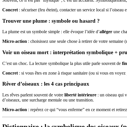
Souvent, ce n’est pas “mystique”, c’est un accident. Symboliquement
Concret
: sécuriser (feu éteint), contacter un service local si l’oiseau e
Trouver une plume : symbole ou hasard ?
La plume est un symbole simple : elle évoque l’idée d’
alléger
une cha
Micro-action
: choisissez une seule chose à retirer de votre semaine (
Voir un oiseau mort : interprétation symbolique + pr
C’est un choc. La lecture symbolique la plus utile parle souvent de
fi
Concret
: si vous êtes en zone à risque sanitaire (ou si vous en voyez
Rêver d’oiseaux : les 4 cas principaux
Les rêves parlent souvent de votre
liberté intérieure
: un oiseau qui v
d’oiseaux, une surcharge mentale ou une transition.
Micro-action
: repérez ce qui “vous enferme” en ce moment et retire
Dictionnaire : la symbolique des oiseaux (p