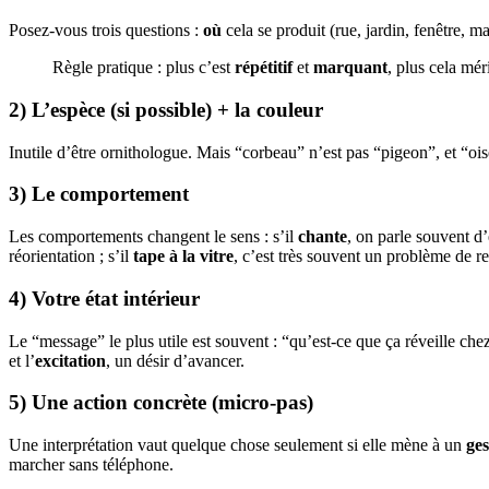
Posez-vous trois questions :
où
cela se produit (rue, jardin, fenêtre, 
Règle pratique : plus c’est
répétitif
et
marquant
, plus cela mér
2) L’espèce (si possible) + la couleur
Inutile d’être ornithologue. Mais “corbeau” n’est pas “pigeon”, et “oi
3) Le comportement
Les comportements changent le sens : s’il
chante
, on parle souvent d’
réorientation ; s’il
tape à la vitre
, c’est très souvent un problème de ref
4) Votre état intérieur
Le “message” le plus utile est souvent : “qu’est-ce que ça réveille ch
et l’
excitation
, un désir d’avancer.
5) Une action concrète (micro-pas)
Une interprétation vaut quelque chose seulement si elle mène à un
ges
marcher sans téléphone.