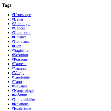
Tags
#Horoscope
#Bélier
#Astrologie
#Cancer
#Capricorne
#Balance
#Gémeaux
#Lion
#Sagittaire
#Scorpion
#Poissons
#Taureau
#Verseau
#Vierge
#Tarologue
#Tarot
#Voyance
#Numérologie
#Médium
#Compatibilité
#Relations
#Esotérisme