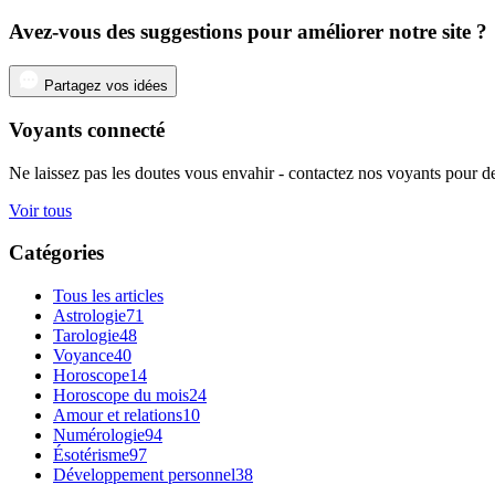
Avez-vous des suggestions pour améliorer notre site ?
Partagez vos idées
Voyants connecté
Ne laissez pas les doutes vous envahir - contactez nos voyants pour de
Voir tous
Catégories
Tous les articles
Astrologie
71
Tarologie
48
Voyance
40
Horoscope
14
Horoscope du mois
24
Amour et relations
10
Numérologie
94
Ésotérisme
97
Développement personnel
38