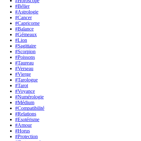
#Horoscope
#Bélier
#Astrologie
#Cancer
#Capricorne
#Balance
#Gémeaux
#Lion
#Sagittaire
#Scorpion
#Poissons
#Taureau
#Verseau
#Vierge
#Tarologue
#Tarot
#Voyance
#Numérologie
#Médium
#Compatibilité
#Relations
#Esotérisme
#Amour
#Horus
#Protection