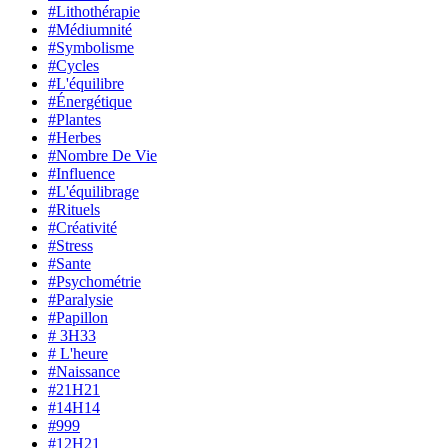
#Lithothérapie
#Médiumnité
#Symbolisme
#Cycles
#L'équilibre
#Énergétique
#Plantes
#Herbes
#Nombre De Vie
#Influence
#L'équilibrage
#Rituels
#Créativité
#Stress
#Sante
#Psychométrie
#Paralysie
#Papillon
# 3H33
# L'heure
#Naissance
#21H21
#14H14
#999
#12H21