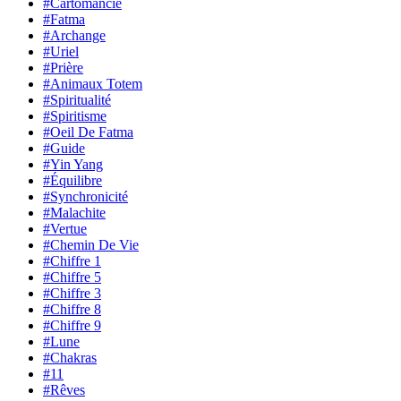
#Cartomancie
#Fatma
#Archange
#Uriel
#Prière
#Animaux Totem
#Spiritualité
#Spiritisme
#Oeil De Fatma
#Guide
#Yin Yang
#Équilibre
#Synchronicité
#Malachite
#Vertue
#Chemin De Vie
#Chiffre 1
#Chiffre 5
#Chiffre 3
#Chiffre 8
#Chiffre 9
#Lune
#Chakras
#11
#Rêves