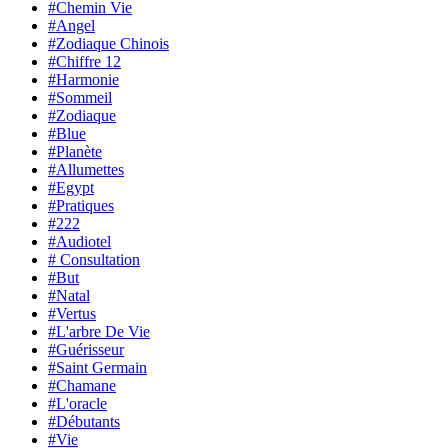
#Chemin Vie
#Angel
#Zodiaque Chinois
#Chiffre 12
#Harmonie
#Sommeil
#Zodiaque
#Blue
#Planète
#Allumettes
#Egypt
#Pratiques
#222
#Audiotel
# Consultation
#But
#Natal
#Vertus
#L'arbre De Vie
#Guérisseur
#Saint Germain
#Chamane
#L'oracle
#Débutants
#Vie