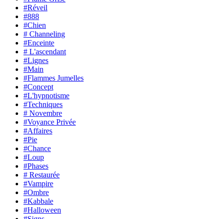
#Réveil
#888
#Chien
# Channeling
#Enceinte
# L'ascendant
#Lignes
#Main
#Flammes Jumelles
#Concept
#L'hypnotisme
#Techniques
# Novembre
#Voyance Privée
#Affaires
#Pie
#Chance
#Loup
#Phases
# Restaurée
#Vampire
#Ombre
#Kabbale
#Halloween
#Signs