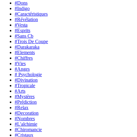
#Dons
#Indigo
#Caractéristiques
#Révélation
#Vesta
#Esprits
#Sans Cb
#Trois De Coupe
#Darakaraka
#Elements
#Chiffres
#Vies
#Anges
# Psychologie
#Divination
#Tropicale
#Arts
#Mystères
#Prédiction
#Relax
#Decoration
#Nombres
#L'alchimie
#Chiromancie
#Cristaux