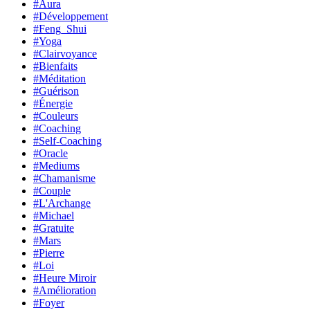
#Aura
#Développement
#Feng_Shui
#Yoga
#Clairvoyance
#Bienfaits
#Méditation
#Guérison
#Énergie
#Couleurs
#Coaching
#Self-Coaching
#Oracle
#Mediums
#Chamanisme
#Couple
#L'Archange
#Michael
#Gratuite
#Mars
#Pierre
#Loi
#Heure Miroir
#Amélioration
#Foyer