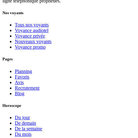
ligne téléphonique prophéties.
Nos voyants
Tous nos voyants
Voyance audiotel
Voyance privée
Nouveaux voyants
Voyance promo
Pages
Planning
Favoris
Avis
Recrutement
Blog
Horoscope
Du jour
De demain
De la semaine
Du mois