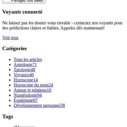
Partagez vos idées
Voyants connecté
Ne laissez pas les doutes vous envahir - contactez nos voyants pour
des prédictions claires et fiables. Appelez dès maintenant!
Voir tous
Catégories
Tous les articles
Astrologie
71
Tarologie
48
Voyance
40
Horoscope
14
Horoscope du mois
24
Amour et relations
10
Numérologie
94
Ésotérisme
97
Développement personnel
38
Tags