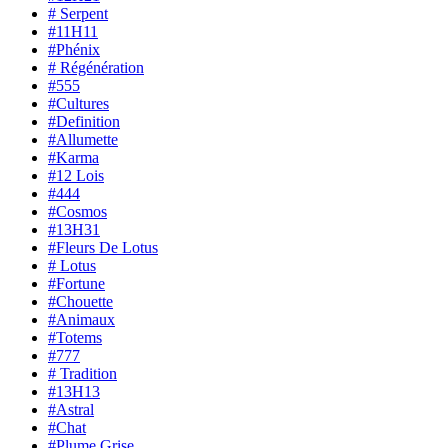
# Serpent
#11H11
#Phénix
# Régénération
#555
#Cultures
#Definition
#Allumette
#Karma
#12 Lois
#444
#Cosmos
#13H31
#Fleurs De Lotus
# Lotus
#Fortune
#Chouette
#Animaux
#Totems
#777
# Tradition
#13H13
#Astral
#Chat
#Plume Grise