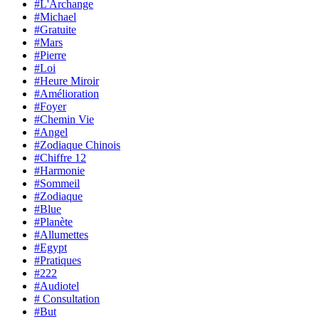
#L'Archange
#Michael
#Gratuite
#Mars
#Pierre
#Loi
#Heure Miroir
#Amélioration
#Foyer
#Chemin Vie
#Angel
#Zodiaque Chinois
#Chiffre 12
#Harmonie
#Sommeil
#Zodiaque
#Blue
#Planète
#Allumettes
#Egypt
#Pratiques
#222
#Audiotel
# Consultation
#But