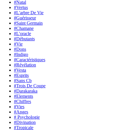
#Natal
#Vertus
#L'arbre De Vie
#Guérisseur
#Saint Germain
#Chamane
#L'oracle
#Débutants
#Vie
#Dons
#Indigo
#Caractéristiques
#Révélation
#Vesta
#Esprits
#Sans Cb
#Trois De Coupe
#Darakaraka
#Elements
#Chiffres
#Vies
#Anges
# Psychologie
#Divination
#Tropicale