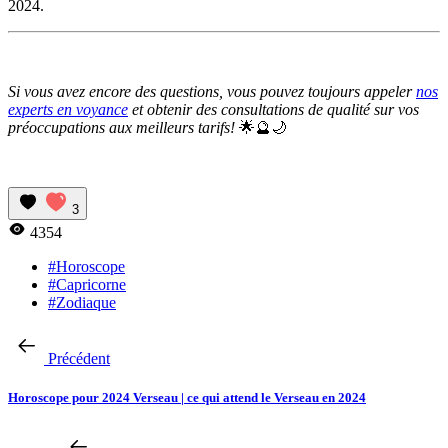
2024.
Si vous avez encore des questions, vous pouvez toujours appeler
nos
experts en voyance
et obtenir des consultations de qualité sur vos
préoccupations aux meilleurs tarifs!
🌟🔮🌙
3
4354
#Horoscope
#Capricorne
#Zodiaque
Précédent
Horoscope pour 2024 Verseau | ce qui attend le Verseau en 2024