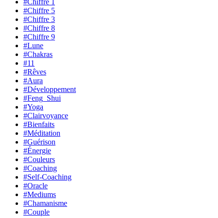
#Chiffre 1
#Chiffre 5
#Chiffre 3
#Chiffre 8
#Chiffre 9
#Lune
#Chakras
#11
#Rêves
#Aura
#Développement
#Feng_Shui
#Yoga
#Clairvoyance
#Bienfaits
#Méditation
#Guérison
#Énergie
#Couleurs
#Coaching
#Self-Coaching
#Oracle
#Mediums
#Chamanisme
#Couple