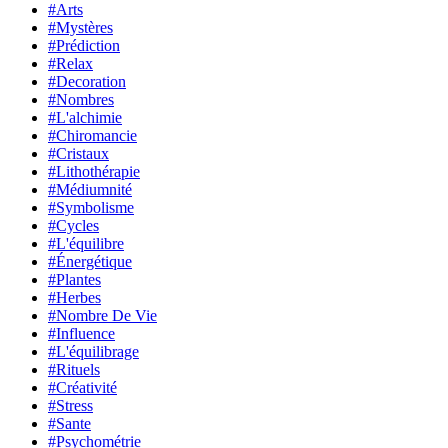
#Arts
#Mystères
#Prédiction
#Relax
#Decoration
#Nombres
#L'alchimie
#Chiromancie
#Cristaux
#Lithothérapie
#Médiumnité
#Symbolisme
#Cycles
#L'équilibre
#Énergétique
#Plantes
#Herbes
#Nombre De Vie
#Influence
#L'équilibrage
#Rituels
#Créativité
#Stress
#Sante
#Psychométrie