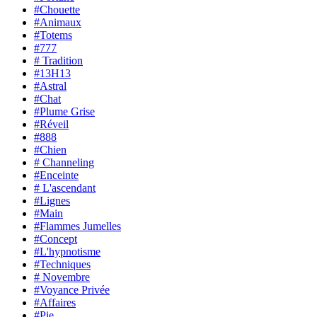
#Chouette
#Animaux
#Totems
#777
# Tradition
#13H13
#Astral
#Chat
#Plume Grise
#Réveil
#888
#Chien
# Channeling
#Enceinte
# L'ascendant
#Lignes
#Main
#Flammes Jumelles
#Concept
#L'hypnotisme
#Techniques
# Novembre
#Voyance Privée
#Affaires
#Pie