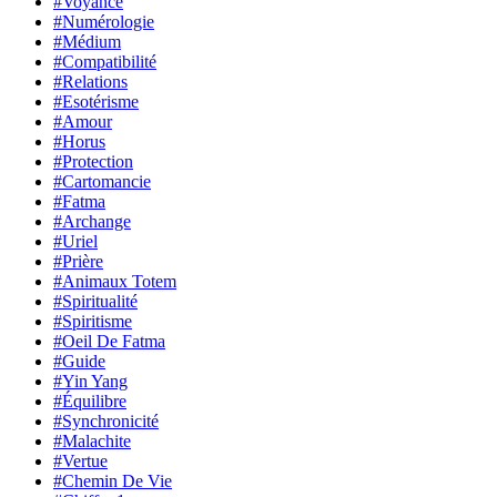
#Voyance
#Numérologie
#Médium
#Compatibilité
#Relations
#Esotérisme
#Amour
#Horus
#Protection
#Cartomancie
#Fatma
#Archange
#Uriel
#Prière
#Animaux Totem
#Spiritualité
#Spiritisme
#Oeil De Fatma
#Guide
#Yin Yang
#Équilibre
#Synchronicité
#Malachite
#Vertue
#Chemin De Vie