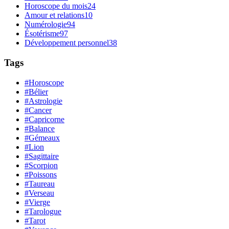
Horoscope du mois
24
Amour et relations
10
Numérologie
94
Ésotérisme
97
Développement personnel
38
Tags
#Horoscope
#Bélier
#Astrologie
#Cancer
#Capricorne
#Balance
#Gémeaux
#Lion
#Sagittaire
#Scorpion
#Poissons
#Taureau
#Verseau
#Vierge
#Tarologue
#Tarot