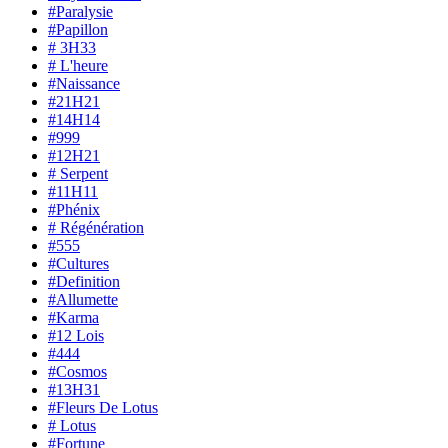
#Paralysie
#Papillon
# 3H33
# L'heure
#Naissance
#21H21
#14H14
#999
#12H21
# Serpent
#11H11
#Phénix
# Régénération
#555
#Cultures
#Definition
#Allumette
#Karma
#12 Lois
#444
#Cosmos
#13H31
#Fleurs De Lotus
# Lotus
#Fortune