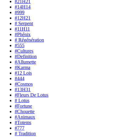
#21H21
#14H14
#999
#12H21
# Serpent
#11H11
#Phénix
# Régénération
#555
#Cultures
#Definition
#Allumette
#Karma
#12 Lois
#444
#Cosmos
#13H31
#Fleurs De Lotus
# Lotus
#Fortune
#Chouette
#Animaux
#Totems
#777
# Tradition