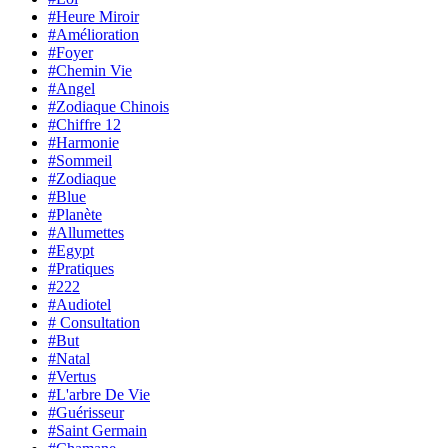
#Heure Miroir
#Amélioration
#Foyer
#Chemin Vie
#Angel
#Zodiaque Chinois
#Chiffre 12
#Harmonie
#Sommeil
#Zodiaque
#Blue
#Planète
#Allumettes
#Egypt
#Pratiques
#222
#Audiotel
# Consultation
#But
#Natal
#Vertus
#L'arbre De Vie
#Guérisseur
#Saint Germain