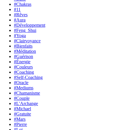
#Chakras
#11
#Rêves
#Aura
#Développement
#Feng_Shui
#Yoga
#Clairvoyance
#Bienfaits
#Méditation
#Guérison
#Énergie
#Couleurs
#Coaching
#Self-Coaching
#Oracle
#Mediums
#Chamanisme
#Couple
#L'Archange
#Michael
#Gratuite
#Mars
#Pierre
#Loi