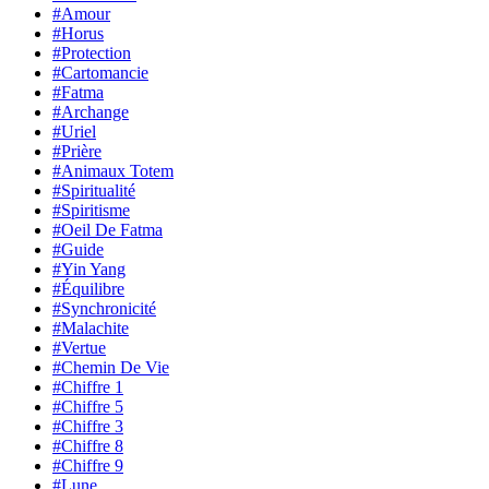
#Amour
#Horus
#Protection
#Cartomancie
#Fatma
#Archange
#Uriel
#Prière
#Animaux Totem
#Spiritualité
#Spiritisme
#Oeil De Fatma
#Guide
#Yin Yang
#Équilibre
#Synchronicité
#Malachite
#Vertue
#Chemin De Vie
#Chiffre 1
#Chiffre 5
#Chiffre 3
#Chiffre 8
#Chiffre 9
#Lune