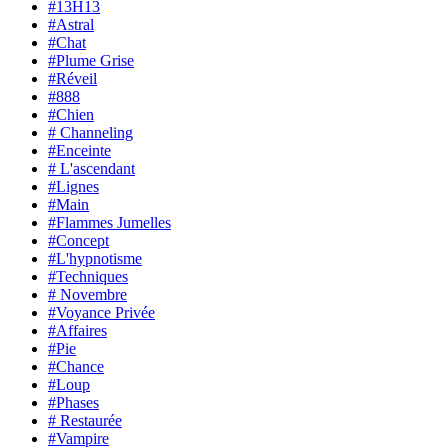
#13H13
#Astral
#Chat
#Plume Grise
#Réveil
#888
#Chien
# Channeling
#Enceinte
# L'ascendant
#Lignes
#Main
#Flammes Jumelles
#Concept
#L'hypnotisme
#Techniques
# Novembre
#Voyance Privée
#Affaires
#Pie
#Chance
#Loup
#Phases
# Restaurée
#Vampire