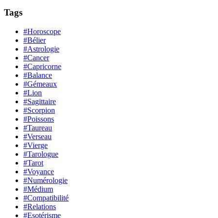
Tags
#Horoscope
#Bélier
#Astrologie
#Cancer
#Capricorne
#Balance
#Gémeaux
#Lion
#Sagittaire
#Scorpion
#Poissons
#Taureau
#Verseau
#Vierge
#Tarologue
#Tarot
#Voyance
#Numérologie
#Médium
#Compatibilité
#Relations
#Esotérisme