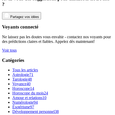
?
Partagez vos idées
Voyants connecté
Ne laissez pas les doutes vous envahir - contactez nos voyants pour
des prédictions claires et fiables. Appelez dès maintenant!
Voir tous
Catégories
Tous les articles
Astrologie
71
Tarologie
48
Voyance
40
Horoscope
14
Horoscope du mois
24
Amour et relations
10
Numérologie
94
Ésotérisme
97
Développement personnel
38