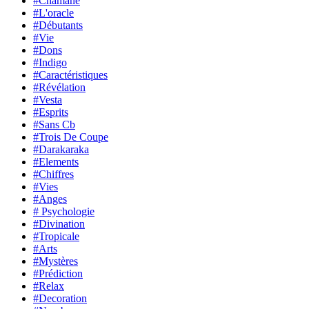
#Chamane
#L'oracle
#Débutants
#Vie
#Dons
#Indigo
#Caractéristiques
#Révélation
#Vesta
#Esprits
#Sans Cb
#Trois De Coupe
#Darakaraka
#Elements
#Chiffres
#Vies
#Anges
# Psychologie
#Divination
#Tropicale
#Arts
#Mystères
#Prédiction
#Relax
#Decoration