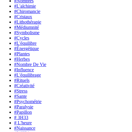
#Nombres
#L'alchimie
#Chiromancie
#Cristaux
#Lithothérapie
#Médiumnité
#Symbolisme
#Cycles
#L'équilibre
#Énergétique
#Plantes
#Herbes
#Nombre De Vie
#Influence
#L'équilibrage
#Rituels
#Créativité
#Stress
#Sante
#Psychométrie
#Paralysie
#Papillon
# 3H33
# L'heure
#Naissance